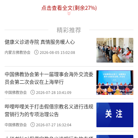
点击查看全文(剩余
27
%)
拉卜楞寺与雪景相互交映。 魏春晓 摄
精彩推荐
甘南藏区的冬天静谧安宁。 魏春晓 摄
健康义诊进寺院 真情服务暖人心
责任编辑：隆慈
内蒙古佛教协会
2026-08-05 15:02:08
中国佛教协会第十一届理事会海外交流委
员会第二次会议在上海举行
中国佛教协会
2026-07-28 10:41:09
哔哩哔哩关于打击假借宗教名义进行违规
营销行为的专项治理公告
中国佛教协会
2026-07-27 16:32:04