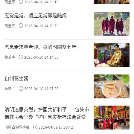
黄盖寺
2026-04-10 14:38:16
无常是常，顺应无常即是随缘
黄盖寺
2026-04-10 14:20:59
恶念希求尊者迎，身陷囹圄整七年
黄盖寺
2026-04-10 14:14:55
自制花生酱
黄盖寺
2026-04-10 14:07:25
清明追思英烈，护国共祈和平——包头市
佛教协会举办“护国息灾祈福法会暨爱国
主义电影观影活动”
内蒙古佛教协会
2026-04-09 17:33:42