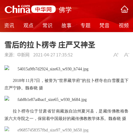
佛学
资讯
观点
常识
故事
专题
梵音
视频
雪后的拉卜楞寺 庄严又神圣
来源：
中新网
2021-04-27 17:35:52
2018年11月7日，被誉为“世界藏学府”的拉卜楞寺在白雪覆盖下
庄严宁静。魏春晓 摄
拉卜楞寺位于甘肃省甘南藏族自治州夏河县，是藏传佛教格鲁
派六大寺院之一，保留着中国最好的藏传佛教教学体系。魏春晓 摄