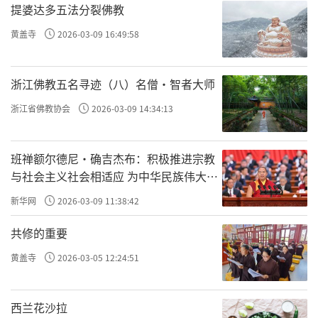
提婆达多五法分裂佛教
黄盖寺
2026-03-09 16:49:58
浙江佛教五名寻迹（八）名僧·智者大师
浙江省佛教协会
2026-03-09 14:34:13
班禅额尔德尼·确吉杰布：积极推进宗教
与社会主义社会相适应 为中华民族伟大复
兴贡献力量
新华网
2026-03-09 11:38:42
共修的重要
黄盖寺
2026-03-05 12:24:51
西兰花沙拉