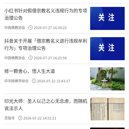
佳，上班气氛融洽，亲子关系也因分享所见所闻、关怀弱势
小红书针对假借宗教名义违规行为的专项
而改变，大儿子甚至鼓励她多多参与志工活动。这促成桑佳
治理公告
来中国台湾参加“2018年慈济海外培训委员慈诚精神研习
中国佛教协会
2026-07-27 16:30:22
会”，并受证慈济委员。
抖音关于开展「借宗教名义进行违规牟利
很多人好奇基督徒的她，怎么投入佛教团体当志工？听
行为」专项治理公告
不懂中文的桑佳说，做好事不应该分宗教，宗教都是劝人为
善，传达爱与和平，如同一首歌曲“we are family”，我们是
中国佛教协会
2026-07-27 16:25:59
一家人。证严上人与慈济人在世界各地所做的善行义举，超
修一颗舍心，悟人生大道
越宗教和种族，让自己找回心中那个祈求世界有爱、世界和
平的小女孩。
中华网佛学综合
2026-07-22 15:43:17
责任编辑：隆慈
印光大师：圣人以己之心无念虑，而随机
说法示人
灵隐寺
2026-07-22 14:51:21