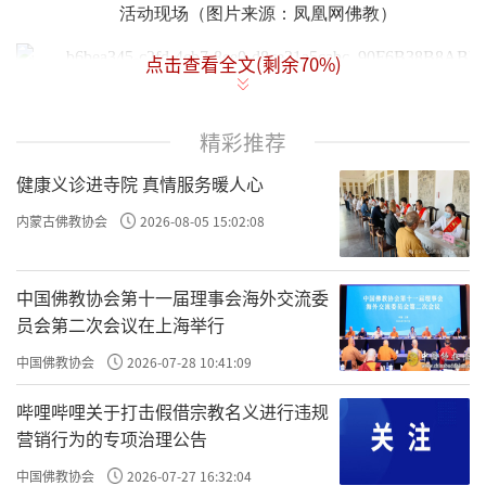
活动现场（图片来源：凤凰网佛教）
点击查看全文(剩余
70
%)
活动现场（图片来源：凤凰网佛教）
精彩推荐
来自加拿大的桑佳今年48岁，是一位独力扶养三名子女
健康义诊进寺院 真情服务暖人心
的单亲妈妈。母兼父职的她，职场上将自己武装成严厉又难
内蒙古佛教协会
2026-08-05 15:02:08
以亲近的主管，抱着不想被人欺负的想法，桑佳面对同事
时，总是态度严厉、口气强硬，下班回到家后，又得对面大
儿子与她唱反调，这令她心力交瘁。
中国佛教协会第十一届理事会海外交流委
员会第二次会议在上海举行
两年前，共事的华裔姊妹淘用手机播放证严上人“南亚
海啸”开示影片给桑佳看，邀她一同到当地医院当志工。做
中国佛教协会
2026-07-28 10:41:09
慈济志工的经历，让桑佳深受感动，她决定调整班表，每周
哔哩哔哩关于打击假借宗教名义进行违规
二、六全天休息，跟闺蜜的妈妈一起全心做慈济志工。除参
营销行为的专项治理公告
与慈济慈善活动外，桑佳还报名禅修。
中国佛教协会
2026-07-27 16:32:04
接触慈济之后，桑佳开始改变，同事开始主动亲近桑