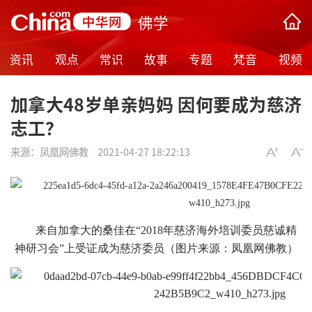
佛学
资讯
观点
常识
故事
专题
梵音
视频
加拿大48岁单亲妈妈 因何要成为慈济
志工？
来源：
凤凰网佛教
2021-04-27 18:22:13
来自加拿大的桑佳在“2018年慈济海外培训委员慈诚精
神研习会”上受证成为慈济委员（图片来源：凤凰网佛教）