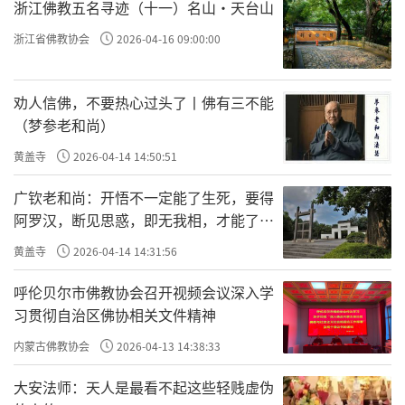
浙江佛教五名寻迹（十一）名山·天台山
浙江省佛教协会
2026-04-16 09:00:00
劝人信佛，不要热心过头了丨佛有三不能
（梦参老和尚）
黄盖寺
2026-04-14 14:50:51
广钦老和尚：开悟不一定能了生死，要得
阿罗汉，断见思惑，即无我相，才能了生
死
黄盖寺
2026-04-14 14:31:56
呼伦贝尔市佛教协会召开视频会议深入学
习贯彻自治区佛协相关文件精神
内蒙古佛教协会
2026-04-13 14:38:33
大安法师：天人是最看不起这些轻贱虚伪