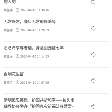
的人的
黄盖寺
2026-04-10 14:38:16
无常是常，顺应无常即是随缘
黄盖寺
2026-04-10 14:20:59
恶念希求尊者迎，身陷囹圄整七年
黄盖寺
2026-04-10 14:14:55
二〇一〇年二月，传印长老八十三岁。在中国
佛教协会第八次全国代表会议上，他当选为会
自制花生酱
长。耄耋之年，担此重任，于他而言，无疑是
黄盖寺
2026-04-10 14:07:25
一种挑战。但他没有推辞——法脉相承，唯有以
身心奉尘刹。而这段出任中国佛教协会会长的
清明追思英烈，护国共祈和平——包头市
历史片段，则在《京城荷担》中化作沉稳而深
佛教协会举办“护国息灾祈福法会暨爱国
远的旋律，呈现出一位长者“以身荷法”的责