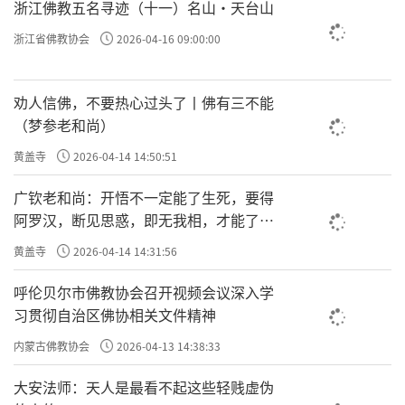
源寺的海棠与银杏之间，他四十余载讲经育
浙江佛教五名寻迹（十一）名山·天台山
人，被誉为“以教育续佛慧命”。及至晚年肩
浙江省佛教协会
2026-04-16 09:00:00
负重任，仍不辞劳苦。
劝人信佛，不要热心过头了丨佛有三不能
（梦参老和尚）
黄盖寺
2026-04-14 14:50:51
广钦老和尚：开悟不一定能了生死，要得
阿罗汉，断见思惑，即无我相，才能了生
死
黄盖寺
2026-04-14 14:31:56
呼伦贝尔市佛教协会召开视频会议深入学
习贯彻自治区佛协相关文件精神
内蒙古佛教协会
2026-04-13 14:38:33
大安法师：天人是最看不起这些轻贱虚伪