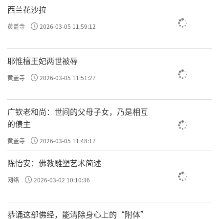
西兰花沙拉
黄盖寺
2026-03-05 11:59:12
耶惟檀王妃两世被辱
随后，《天下怀念》：“杖头锄头，一句弥陀
黄盖寺
2026-03-05 11:51:27
在口头；教头僧头，一句弥陀在心头。”以朴
素而深情的旋律回应这一离去，人已远，声未
广钦老和尚：世间的父母子女，乃是相互
息，身虽寂，法常在。
的债主
黄盖寺
2026-03-05 11:48:17
陈怡安：佛教雕塑艺术简述
网络
2026-03-02 10:10:36
恭诵这部佛经，能清除身心上的“附体”