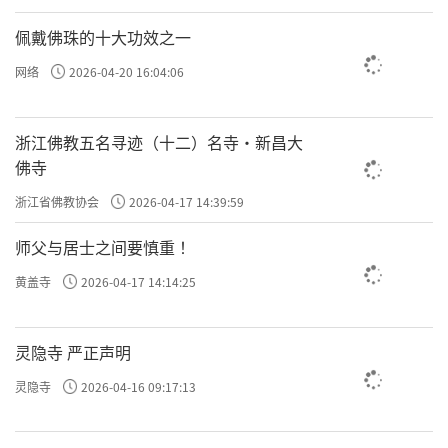
佩戴佛珠的十大功效之一
网络
2026-04-20 16:04:06
浙江佛教五名寻迹（十二）名寺·新昌大
佛寺
浙江省佛教协会
2026-04-17 14:39:59
师父与居士之间要慎重 ！
黄盖寺
2026-04-17 14:14:25
灵隐寺 严正声明
中段乐章《法源讲学》与《京城荷担》，则将
灵隐寺
2026-04-16 09:17:13
视角转向长老弘法利生的广阔天地。在北京法