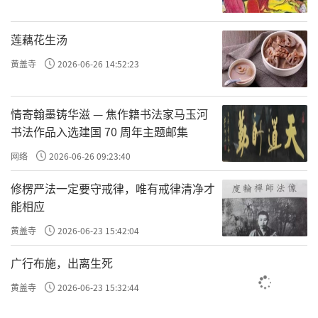
章，全景式再现了长老从辽宁庄河普通农家子
莲藕花生汤
弟成长为佛门泰斗的百年人生轨迹。九章如九
黄盖寺
2026-06-26 14:52:23
重山水，层层递进，最终汇入“一句佛号”的
深流之中。
情寄翰墨铸华滋 — 焦作籍书法家马玉河
书法作品入选建国 70 周年主题邮集
网络
2026-06-26 09:23:40
修楞严法一定要守戒律，唯有戒律清净才
能相应
黄盖寺
2026-06-23 15:42:04
广行布施，出离生死
黄盖寺
2026-06-23 15:32:44