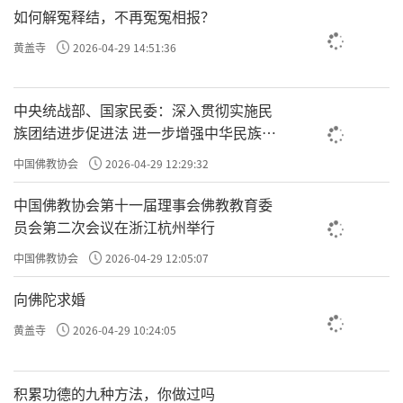
如何解冤释结，不再冤冤相报？
黄盖寺
2026-04-29 14:51:36
中央统战部、国家民委：深入贯彻实施民
族团结进步促进法 进一步增强中华民族凝
《旸岭清修》将情绪带入更深处。山外狂风昼
聚力向心力
中国佛教协会
2026-04-29 12:29:32
夜吼，百花尽折；山内一句佛号，从清晨念到
中国佛教协会第十一届理事会佛教教育委
黑夜。饮水栖衡，一箪一瓢，他却怡然自得。
员会第二次会议在浙江杭州举行
当外境再如何变化，一个人若真能守住这一句
中国佛教协会
2026-04-29 12:05:07
佛号，便已在纷乱之中立住了根本。后来传老
向佛陀求婚
说：那三年，是他离佛最近的时候。
黄盖寺
2026-04-29 10:24:05
积累功德的九种方法，你做过吗