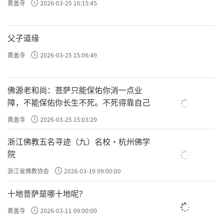
黄盖寺
2026-03-25 16:15:45
父子道缘
而《庐山示寂》则将二〇二三年春，长老于东
黄盖寺
2026-03-25 15:06:49
林净土苑安详往生的历史场景，在吟唱与合声
中被庄严重现。当歌声唱到“传道净土大地
佛源老和尚：菩萨只能保佑你消一点业
障，不能保佑你长生不死。不死得靠自己
春，印心法源东林盛”时，不少信众已是泪湿
衣襟。这不再仅仅是音符的堆砌，而是九十七
黄盖寺
2026-03-25 15:03:29
载苦修功圆的写照。“万法如梦，唯一心念
浙江佛教五名寻迹（九）名校·杭州佛学
佛”，传老虽已生西，但他留下的，不是故事
院
本身，而是一条清晰可见的道路：唯有念佛，
浙江省佛教协会
2026-03-19 09:00:00
方得出离。
十地菩萨是哪十地呢？
黄盖寺
2026-03-11 09:00:00