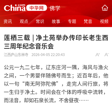
佛学
资讯
观点
常识
故事
专题
梵音
视频
莲栖三载 | 净土苑举办传印长老生西
三周年纪念音乐会
江西庐山东林寺
2026-04-05 22:20:43
公元一九二七年，辽东庄河一隅，海风与渔火
之间，一个男婴伴随佛号而生；近百年后，他
以一句“南无阿弥陀佛”，走完人间行旅，将
一生归于净土。时间会在个体的呼吸中流转，
而法音，却如石泉长流，不舍昼夜……