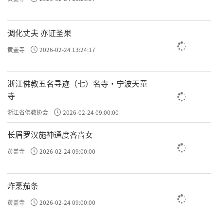
调化丈夫 亦证圣果
黄盖寺
2026-02-24 13:24:17
浙江佛教五名寻迹（七）名寺·宁波天童
寺
浙江省佛教协会
2026-02-24 09:00:00
长眉罗汉施神通度吝啬女
整场音乐会由叙述、独唱、合唱与吟诵交错构
黄盖寺
2026-02-24 09:00:00
成，在传统梵呗与现代合唱技法的融合中，呈
现出一种兼具历史厚度与艺术张力的表达方
炸烹茄条
式。“石泉音”这一核心意象贯穿始终——既指
黄盖寺
2026-02-24 09:00:00
长老法名的由来，也象征其一生如泉流般清