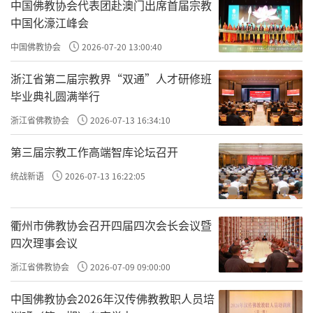
中国佛教协会代表团赴澳门出席首届宗教
中国化濠江峰会
中国佛教协会
2026-07-20 13:00:40
浙江省第二届宗教界“双通”人才研修班
毕业典礼圆满举行
浙江省佛教协会
2026-07-13 16:34:10
第三届宗教工作高端智库论坛召开
统战新语
2026-07-13 16:22:05
2026年4月3日晚18时30分，东林寺净土苑莲华
衢州市佛教协会召开四届四次会长会议暨
胜会念佛堂内梵音清远，“莲栖三载——净土苑
四次理事会议
举办传印长老生西三周年纪念音乐会”在此庄
浙江省佛教协会
2026-07-09 09:00:00
严举行。《石泉音》是一部以原中国佛教协会
中国佛教协会2026年汉传佛教教职人员培
会长、庐山东林寺法主和尚传印长老一生行谊