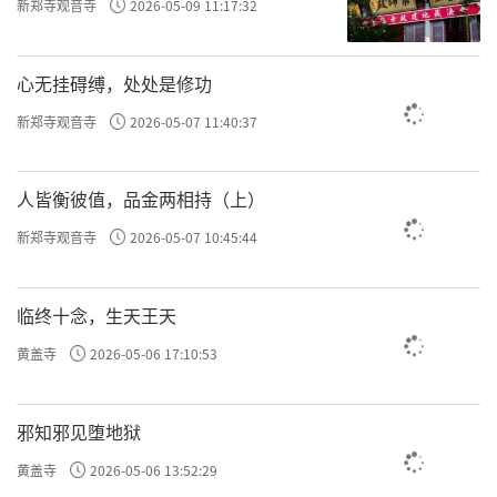
新郑寺观音寺
2026-05-09 11:17:32
心无挂碍缚，处处是修功
新郑寺观音寺
2026-05-07 11:40:37
人皆衡彼值，品金两相持（上）
第二章《云居求道》旋律沉毅激昂，观众恍若
新郑寺观音寺
2026-05-07 10:45:44
亲见二十七岁的传印法师，身携《印光法师文
钞》，徒步千里、南下求法的孤高身影。无盘
临终十念，生天王天
缠、无依托，唯有“求戒若渴，业身常忏”的
黄盖寺
2026-05-06 17:10:53
出离赤诚。音乐在此处并不煽情，却让人感到
一种久违的决绝：修行，从来不是缓慢犹疑，
邪知邪见堕地狱
而是当下立断。
黄盖寺
2026-05-06 13:52:29