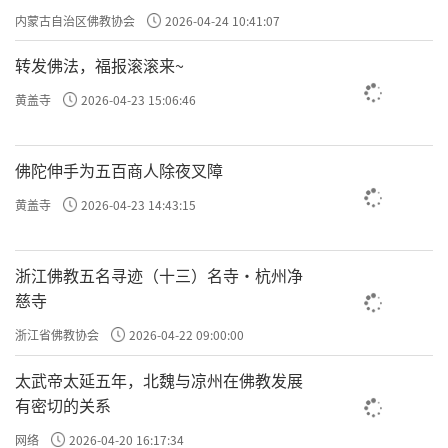
专题学习会
内蒙古自治区佛教协会
2026-04-24 10:41:07
转发佛法，福报滚滚来~
生死关头，身体衰败至极，世间一切依靠尽
黄盖寺
2026-04-23 15:06:46
失，而他所握住的，仍只是那一句佛号。《辽
源病危》则将这种“句句血泪念佛号”的力量
佛陀伸手为五百商人除夜叉障
推向极致。
黄盖寺
2026-04-23 14:43:15
浙江佛教五名寻迹（十三）名寺·杭州净
慈寺
浙江省佛教协会
2026-04-22 09:00:00
太武帝太延五年，北魏与凉州在佛教发展
有密切的关系
网络
2026-04-20 16:17:34