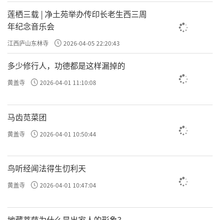
莲栖三载 | 净土苑举办传印长老生西三周
年纪念音乐会
江西庐山东林寺
2026-04-05 22:20:43
多少修行人，功德都是这样漏掉的
黄盖寺
2026-04-01 11:10:08
马齿苋菜团
第七章《东林驻锡》将全场气氛推向高潮。199
黄盖寺
2026-04-01 10:50:44
4年，长老驻锡东林，中兴祖庭，倾尽心力促成
阿弥陀佛接引圣像的圆满落成。他在净土
鸟听经闻法得生忉利天
苑“俶行轩”内，念佛、写诗、接引后学，将
黄盖寺
2026-04-01 10:47:04
余生完全奉献给了大佛，奉献给了这片净土法
门的发源地。
地藏菩萨为什么是出家人的形象？