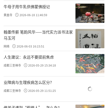
牛母子用牛乳供佛蒙佛授记
黄盖寺
2026-06-18 11:46:59
翰墨传薪 笔韵风华——当代实力派书法家
马玉河
网络
2026-06-03 16:15:51
人生建议：永远不要提前焦虑
成都三圣禅寺
2026-05-29 15:34:18
音乐会在开篇乐章《庄河出生》中拉开帷幕。
业障病与生理疾病怎么区分？
一个农家子弟在佛号中降生的画面，被合唱轻
成都三圣禅寺
2026-05-29 11:51:25
轻托出。他的父亲是农民，母亲是念佛的农
妇。母亲念，姐姐也跟着念。那一声声“南无
佛弟子遇到“假僧人”，怎么办？