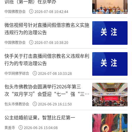
训班（第一期）在京举办
为创作蓝本的九章史诗性合唱组歌。
中国佛教协会
2026-07-08 10:42:44
《石泉音》从文字至旋律全部原创，由大安法
微信视频号针对直播间假借宗教名义实施
师担任导师，德晋法师、能愿法师担任总监
违规行为的治理公告
制，谢轮担任总策划，作词、撰稿，张朝翔、
中国佛教协会
2026-07-08 10:38:20
黄慧音担任作曲，王晶担任总导演，王萍、欧
快手关于打击直播间借宗教名义违规牟利
阳川、陈松担任指挥，德凯法师担任开场独
行为的专项治理公告
白，由东林寺净土苑一心归命义工合唱团、湖
中华网佛学综合
2026-07-08 10:33:28
北黄石东方山慈光合唱团、南昌德成合唱团现
包头市佛教协会圆满举行2026年第三
场演唱。
次“双月学习”会暨迎“七一”强“三
爱”主题书画笔会
《石泉音》以传印长老一生行谊为蓝本，作品
包头市佛教协会
2026-06-29 16:11:50
通过《庄河出生》《云居求道》《旸岭清修》
公主结婚前证果，智慧比丘尼第一
《辽源病危》《法源讲学》《京城荷担》《东
黄盖寺
2026-06-26 15:04:08
林驻锡》《庐山示寂》《永远怀念》九个乐