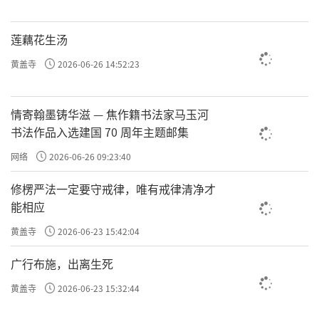
感，更加坚定了感党恩、听党话、跟党走的理
想信念和行动自觉。
莲藕花生汤
黄盖寺
2026-06-26 14:52:23
情寄翰墨铸华滋 — 焦作籍书法家马玉河
书法作品入选建国 70 周年主题邮集
网络
2026-06-26 09:23:40
修楞严法一定要守戒律，唯有戒律清净才
能相应
黄盖寺
2026-06-23 15:42:04
广行布施，出离生死
黄盖寺
2026-06-23 15:32:44