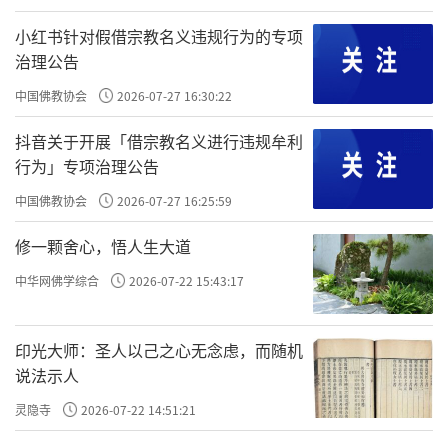
的优良作风。在国家安全教育馆，师生们深入
小红书针对假借宗教名义违规行为的专项
了解了隐蔽战线上无名英雄的感人事迹，深刻
治理公告
认识到维护国家安全的重要性。在廉政教育
中国佛教协会
2026-07-27 16:30:22
馆，一件件发人深省的案例、一句句振聋发聩
抖音关于开展「借宗教名义进行违规牟利
的警示，让大家对“两个务必”的时代内涵有
行为」专项治理公告
了更深刻的体悟。师生们真切认识到，西柏坡
中国佛教协会
2026-07-27 16:25:59
是中国革命走向胜利的重要里程碑，孕育了
修一颗舍心，悟人生大道
以“两个务必”为核心的西柏坡精神。大家一
中华网佛学综合
2026-07-22 15:43:17
致表示，要从中汲取不忘初心、牢记使命的精
神力量，进一步坚定爱国爱教的信念，将革命
先辈的崇高精神转化为修学弘法的强大动力。
印光大师：圣人以己之心无念虑，而随机
说法示人
灵隐寺
2026-07-22 14:51:21