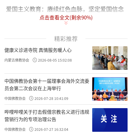
爱国主义教育：赓续红色血脉，坚定爱国信念
点击查看全文(剩余
90
%)
5月9日，师生一行来到革命圣地西柏坡——这
片被誉为“新中国从这里走来”的红色热土。
精彩推荐
在西柏坡纪念馆广场，全体师生怀着崇敬的心
健康义诊进寺院 真情服务暖人心
情向五大书记雕像敬献花篮，深切缅怀革命先
辈的丰功伟绩。随后，大家依次参观了西柏坡
内蒙古佛教协会
2026-08-05 15:02:08
陈列展览馆、中共中央旧址、国家安全教育
馆、廉政教育馆。走进陈列展览馆，一幅幅历
中国佛教协会第十一届理事会海外交流委
员会第二次会议在上海举行
史画卷再现了党中央在西柏坡时期波澜壮阔的
革命实践，师生们无不被革命先辈运筹帷幄、
中国佛教协会
2026-07-28 10:41:09
决胜千里的雄才大略所震撼。驻足中共中央旧
哔哩哔哩关于打击假借宗教名义进行违规
址，简陋的土坯房、朴素的办公用具，让大家
营销行为的专项治理公告
直观感受到中国共产党人艰苦奋斗、勤俭节约
中国佛教协会
2026-07-27 16:32:04