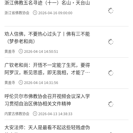
浙江佛教五名寻迹（十一）名山·天台山
浙江省佛教协会
2026-04-16 09:00:00
劝人信佛，不要热心过头了丨佛有三不能
（梦参老和尚）
黄盖寺
2026-04-14 14:50:51
广钦老和尚：开悟不一定能了生死，要得
阿罗汉，断见思惑，即无我相，才能了生
死
黄盖寺
2026-04-14 14:31:56
呼伦贝尔市佛教协会召开视频会议深入学
习贯彻自治区佛协相关文件精神
内蒙古佛教协会
2026-04-13 14:38:33
大安法师：天人是最看不起这些轻贱虚伪