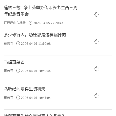
莲栖三载 | 净土苑举办传印长老生西三周
年纪念音乐会
江西庐山东林寺
2026-04-05 22:20:43
多少修行人，功德都是这样漏掉的
黄盖寺
2026-04-01 11:10:08
马齿苋菜团
黄盖寺
2026-04-01 10:50:44
鸟听经闻法得生忉利天
黄盖寺
2026-04-01 10:47:04
地藏菩萨为什么是出家人的形象？