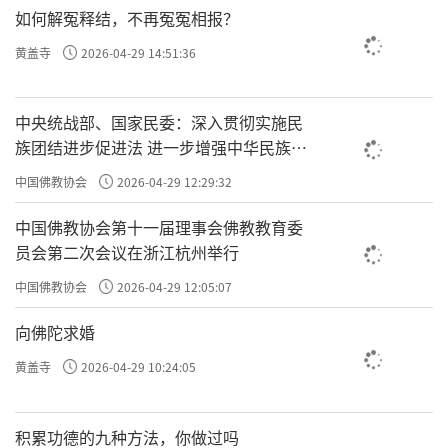
中国佛学院全体师生赴河北开展爱国主义教育暨禅宗祖
如何解冤释结，不再冤冤相报？
庭教学之旅
黄盖寺
2026-04-29 14:51:36
此次河北实地教学之行，是中国佛学院强化爱
中央统战部、国家民委：深入贯彻实施民
国主义教育、深化实践教学育人体系的重要举
族团结进步促进法 进一步增强中华民族凝
措。通过走进红色革命圣地接受精神洗礼，进
聚力向心力
中国佛教协会
2026-04-29 12:29:32
一步厚植了全院师生的家国情怀与使命担当。
大家纷纷表示，将以此次研学为契机，把革命
中国佛教协会第十一届理事会佛教教育委
员会第二次会议在浙江杭州举行
先烈的崇高精神与祖师大德的悲愿行持内化于
心、外化于行，自觉传承佛教爱国爱教优良传
中国佛教协会
2026-04-29 12:05:07
统，坚定佛教中国化发展方向。持续精进道业
向佛陀求婚
学识、涵养德行修为，努力成长为政治上靠得
黄盖寺
2026-04-29 10:24:05
住、宗教上有造诣、品德上能服众、关键时起
作用的新时代佛教僧才，为赓续中华优秀传统
积累功德的九种方法，你做过吗