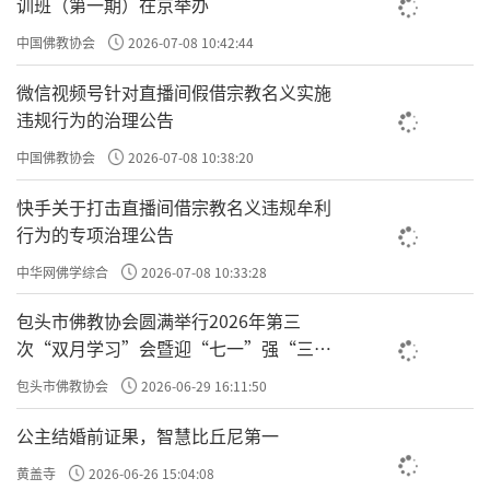
训班（第一期）在京举办
5月11日，师生一行赴正定县塔元庄村开展参观
学习活动。塔元庄村是习近平总书记多次考察
中国佛教协会
2026-07-08 10:42:44
指导的乡村振兴示范标杆，也是新时代乡村发
微信视频号针对直播间假借宗教名义实施
展建设的鲜活典范。在党的坚强领导下，该村
违规行为的治理公告
完成了从传统贫困村到富裕小康村的华丽蜕
中国佛教协会
2026-07-08 10:38:20
变。师生们走进塔元庄村村史馆，透过一幅幅
快手关于打击直播间借宗教名义违规牟利
珍贵老照片、一件件承载岁月记忆的实物展
行为的专项治理公告
品，系统了解村庄从落后贫瘠到振兴发展的奋
中华网佛学综合
2026-07-08 10:33:28
进历程。从昔日闭塞贫困的乡土村落，到如今
包头市佛教协会圆满举行2026年第三
生态优美、宜居宜业的幸福家园，塔元庄村的
次“双月学习”会暨迎“七一”强“三
沧桑巨变让全体师生深受震撼、倍感触动。大
爱”主题书画笔会
包头市佛教协会
2026-06-29 16:11:50
家真切感悟到党的富民强农政策为农业农村发
公主结婚前证果，智慧比丘尼第一
展带来的历史性变革与突破性成就，进一步厚
植了对中国特色社会主义道路的认同感与自豪
黄盖寺
2026-06-26 15:04:08