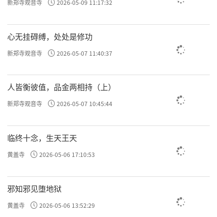
新郑寺观音寺
2026-05-09 11:17:32
心无挂碍缚，处处是修功
中国佛学院全体师生赴河北开展爱国主义教育暨禅宗祖
新郑寺观音寺
2026-05-07 11:40:37
庭教学之旅
人皆衡彼值，品金两相持（上）
5月11日，师生一行参访正定临济寺，受到临济
新郑寺观音寺
2026-05-07 10:45:44
寺住持慧憨法师的热情接待。临济寺不仅是临
济禅法传扬四海、远播东亚及世界的源头，更
临终十念，生天王天
是“棒喝交驰、机锋峻峭”的临济家风发祥之
黄盖寺
2026-05-06 17:10:53
地。唐代义玄禅师于此开创临济一宗，以“三
玄三要”“四料简”等接人手段，直指人心、
邪知邪见堕地狱
见性成佛，禅风凌厉而慈悲深重，千余年来法
黄盖寺
2026-05-06 13:52:29
脉绵延，宗风远播。