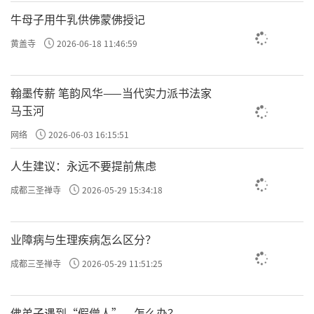
牛母子用牛乳供佛蒙佛授记
黄盖寺
2026-06-18 11:46:59
中国佛学院全体师生赴河北开展爱国主义教育暨禅宗祖
庭教学之旅
翰墨传薪 笔韵风华——当代实力派书法家
马玉河
禅宗祖庭教学：追宗溯源，策励学修
网络
2026-06-03 16:15:51
5月10日，师生一行参访赵县柏林禅寺。这座千
人生建议：永远不要提前焦虑
年古刹是禅宗重要祖庭，赵州禅风远播中外，
素有“赵州门风”之美誉。赵州禅师“吃茶
成都三圣禅寺
2026-05-29 15:34:18
去”的著名公案，以平常心是道的接人手段，
将高深禅法融入日常生活，令师生们深受启
业障病与生理疾病怎么区分？
迪。参访期间，明海法师寄语全体师生，当以
成都三圣禅寺
2026-05-29 11:51:25
赵州禅师为榜样，将禅法精神落实于日常学修
之中，于穿衣吃饭、运水搬柴处体悟祖师西来
佛弟子遇到“假僧人”，怎么办？