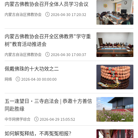
（九三七）年「佛顶尊胜陀罗尼经」石幢。经
内蒙古佛教协会召开全体人员学习会议
幢是古代宗教石刻的一种，是带有宣传性和纪
内蒙古自治区佛教协会
2026-04-30 17:20:32
念性的艺术建筑。印度幢的形式是在纪念佛的
玉垣上刻各种浮雕，也有的在塔前方左右各竖
内蒙古佛教协会召开全区佛教界"学守重
一石，宛如中国长方形的碑。中国经幢多为石
树"教育活动推进会
质，大的有数丈高，小的尺把高。唐宋间建幢
内蒙古自治区佛教协会
2026-04-30 17:00:37
之风盛行，有为建立功德而镌造的陀罗尼经
佩戴佛珠的十大功效之二
幢，也有为纪念高僧而建的墓幢，也叫「八
网络
2026-04-30 00:00:00
碑」、「八佛头」、「宝幢」、「花幢」等。
慈胜寺的这个陀罗尼经幢高五．四米，共有十
五一逢望日・三寺启法会 | 恭邀十方善信
七层（十七块石头）。上部为石雕的火焰、宝
同赴胜缘
珠、城堡等，中部是刻著经文的八 柱，下部
中华网佛学综合
2026-04-29 15:05:52
是浮云、须弥座、伎乐飞天等。石雕形象逼
如何解冤释结，不再冤冤相报？
真，刻工精湛，刀法流畅，姿态华丽生动，被