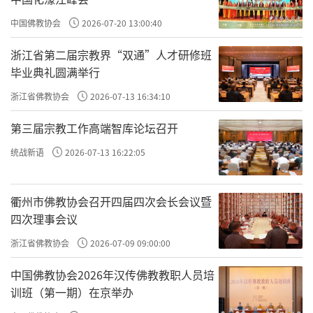
作屏，隔河与古代著名的关隘虎牢关相望。远
中国佛教协会
2026-07-20 13:00:40
处邙山，历历在目，景色优美如画，清幽异
浙江省第二届宗教界“双通”人才研修班
常」，但看著眼前的温县番田镇大吴村慈胜
毕业典礼圆满举行
寺，仅是平原上的一个普通村落，离黄河几十
浙江省佛教协会
2026-07-13 16:34:10
里远，太行山就更看不见了。
第三届宗教工作高端智库论坛召开
慈胜寺不起眼，还在於这座古寺如今只有
统战新语
2026-07-13 16:22:05
三座建筑，规模也称不上宏大，并且其中的一
座还是十多年前重建的。但这座古寺肯定有不
衢州市佛教协会召开四届四次会长会议暨
寻常的地方，那麽多名满天下的寺院都不过是
四次理事会议
省级重点文物保护单位，而这小村中的慈胜寺
浙江省佛教协会
2026-07-09 09:00:00
却赫然是全国重点文物保护单位，这不会是没
有来历的。
中国佛教协会2026年汉传佛教教职人员培
训班（第一期）在京举办
据慈胜寺文管所所长谢公社介绍，慈胜寺