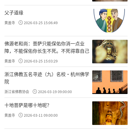
山门、天王殿、大雄殿三座建筑。
父子道缘
「文化大革命」後期，大吴村建面粉厂缺
黄盖寺
2026-03-25 15:06:49
少木材，有人出主意将寺院的山门拆了，倒腾
出的柱子被锯成板儿，搭在了面粉厂的机器
佛源老和尚：菩萨只能保佑你消一点业
上。在大吴村早已倒闭的面粉厂，房屋破旧简
障，不能保佑你长生不死。不死得靠自己
陋，院子里被种上了成片的玉米。就为了这麽
黄盖寺
2026-03-25 15:03:29
个地方，慈胜寺的千年门面毁於一旦。
浙江佛教五名寻迹（九）名校·杭州佛学
幸存的慈胜寺建筑，看起来也有点儿像
院
「脱毛的凤凰」。大雄殿过去也叫「三绝
浙江省佛教协会
2026-03-19 09:00:00
殿」，这座元代建筑的写、画、塑号称三绝，
十地菩萨是哪十地呢？
特别是殿内四壁工笔重彩的元代壁画曾经久负
黄盖寺
2026-03-11 09:00:00
盛名。墙面很「素」，基本看不到传说中的壁
画。在谢公社的指点下，分别在三面墙壁的不