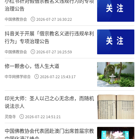
小红书针对假借宗教名义违规行为的专项
治理公告
在焦作丰饶的黄（河）、沁（水）冲积平
原上，这是个最寻常不过的村庄。但这个小村
中国佛教协会
2026-07-27 16:30:22
庄有一座千年古刹－－慈胜寺，走进这座古建
抖音关于开展「借宗教名义进行违规牟利
筑，让人恍然走进了大吴村的前世，也让人不
行为」专项治理公告
能不感叹河南历史文化积淀的深厚。
中国佛教协会
2026-07-27 16:25:59
慈胜寺，为五代时创建，历代又多次重修
修一颗舍心，悟人生大道
的古建筑群。寺内现存建筑有山门、天王殿和
中华网佛学综合
2026-07-22 15:43:17
大雄宝殿，其後的延寿殿、毗卢殿已无存。
印光大师：圣人以己之心无念虑，而随机
元代繁华「隐」小村在外行人看来，慈胜
说法示人
寺实在是个不起眼的寺院。这座寺院既没有青
灵隐寺
2026-07-22 14:51:21
山拱卫、绿水环绕，更未处於繁华都市。
中国佛教协会代表团赴澳门出席首届宗教
虽然有人称慈胜寺「前临黄河，後有太行
中国化濠江峰会