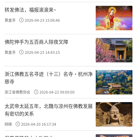
刹竟然是「臭名昭著」的石敬瑭下令创建的。
转发佛法，福报滚滚来~
五代十国是中国历史上最黑暗最动荡的时
黄盖寺
2026-04-23 15:06:46
期之一，而石敬瑭又是那个时代最龌龊最可耻
的人物。五代的皇帝，基本上是靠武力劫夺的
佛陀伸手为五百商人除夜叉障
帝位，虽然造成了极大的社会震荡，也还是军
黄盖寺
2026-04-23 14:43:15
阀本色，倒也不丢人。石敬瑭却是个例外，为
了坐上皇帝的宝座，他竟然拜比他小十一岁的
浙江佛教五名寻迹（十三）名寺·杭州净
契丹主耶律德光为「父亲」，换取一个儿皇帝
慈寺
的称号，并且出卖燕云十六州的广大土地，另
浙江省佛教协会
2026-04-22 09:00:00
加岁贡帛三十万匹。这样的角色在当时也十分
太武帝太延五年，北魏与凉州在佛教发展
为人所不齿。
有密切的关系
西元八○九年，范希朝被唐王朝任命为河
网络
2026-04-20 16:17:34
东节度使，他带了一千二百名沙陀武士先後平