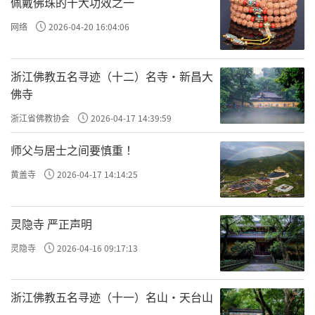
佩戴佛珠的十大功效之一
定了多次叛乱，建立了累累功勋。沙陀人的首
网络
2026-04-20 16:04:06
领朱邪赤心因此被皇帝赐国姓为「李」，其後
他以李国昌知名於世。其子即是名闻史册的李
浙江佛教五名寻迹（十二）名寺·新昌大
克用。身为河东节度使的李克用，剿灭了庞勋
佛寺
和黄巢两支强大的农民起义，逼得黄巢最後在?
浙江省佛教协会
2026-04-17 14:39:59
山东境内自杀，沙陀英雄李克用由此成为唐晚
师父与居士之间要慎重 ！
期势力最强的诸侯之一。
黄盖寺
2026-04-17 14:14:25
李克用的儿子李存勖大破後梁，攻下洛
阳，加冕称帝，建立後唐，这就是韩愈笔下那
灵隐寺 严正声明
个喜欢演戏为乐的唐庄宗。在矛盾丛生的後
灵隐寺
2026-04-16 09:17:13
唐，沙陀人石敬瑭先追随李克用义子李嗣源
（後来的唐明宗）反叛成功，後为争帝位向契
浙江佛教五名寻迹（十一）名山·天台山
丹求援∶请求称臣，以父事契丹，约定事成之