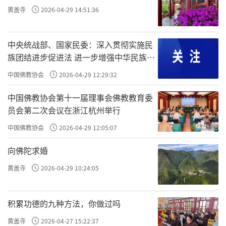
黄盖寺
2026-04-29 14:51:36
公认为经幢中的珍品，具有较高的艺术价值。
最难得的是，十多块大小粗细不同的石块
中央统战部、国家民委：深入贯彻实施民
交错著垒起来，竟然非常稳当。这经幢可不是
族团结进步促进法 进一步增强中华民族凝
砌的，石块间没有任何东西粘连，就那麽摞在
聚力向心力
中国佛教协会
2026-04-29 12:29:32
一起，不平的地方用铁片垫一下。按照落款的
中国佛教协会第十一届理事会佛教教育委
记载，这石经幢建於後晋天福二年（西元九三
员会第二次会议在浙江杭州举行
七年）八月二十八日，是住持僧宝林及邑主吴
中国佛教协会
2026-04-29 12:05:07
宝等「添修」的，至今已经将近千年，其间发
向佛陀求婚
生过一次八级地震，其他天灾人祸难以尽知，
慈胜寺其他的五代建筑全都无存，只有这个石
黄盖寺
2026-04-29 10:24:05
经幢完好无缺地保存下来，稳稳地矗立在寺院
内。
积累功德的九种方法，你做过吗
黄盖寺
2026-04-27 15:22:37
这个石经幢上保留了寺院内年代最早的文