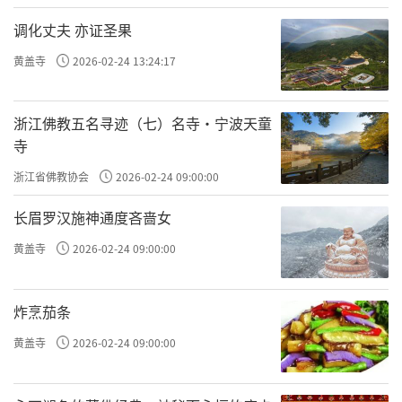
·南北僧侣此中转
调化丈夫 亦证圣果
慈胜寺更详尽的历史很难寻觅，除石碑外
黄盖寺
2026-02-24 13:24:17
没有更多的文字资料留存下来。这里曾经有哪
些著名的和尚，曾经有过什麽样的往事，统统
浙江佛教五名寻迹（七）名寺·宁波天童
不得而知。但有研究者认为，有一点是可以肯
寺
定的∶这座寺院曾经是个僧侣中转站。
浙江省佛教协会
2026-02-24 09:00:00
这种说法的依据是温县、孟州与黄河南岸
长眉罗汉施神通度吝啬女
的孟津、巩义、荥阳之间的黄河古渡口很多。
黄盖寺
2026-02-24 09:00:00
前几年小浪底搬迁时进行抢救性发掘，在三十
多公里长的黄河岸边发现了密密麻麻的栈道、
炸烹茄条
粮仓和码头遗址。
黄盖寺
2026-02-24 09:00:00
由於最近几十年水位急剧下降，黄河如今