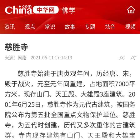
佛学
资讯
观点
常识
故事
专题
梵音
视频
慈胜寺
来源：
网络
2021-05-11 17:14:13
慈胜寺始建于唐贞观年间，历经唐、宋，
毁于战火，元至元年间重建。占地面积7000平
方米，现存山门、天王殿、大雄殿3座建筑。20
01年6月25日，慈胜寺作为元代古建筑，被国务
院公布为第五批全国重点文物保护单位。慈胜
寺，为五代时创建，历代又多次重修的古建筑
群。寺内现存建筑有山门、天王殿和大雄宝