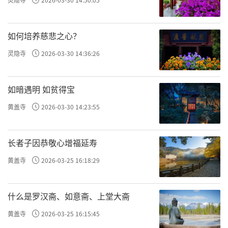
著慈胜寺後围墙外五六十米处的电线杆，
这寺院以前可大了，那竖电线杆的地方都在院
如何培养慈悲之心？
子里，寺院的中轴线上有五个大殿，两边还有
灵隐寺
2026-03-30 14:36:26
配殿。清乾隆十九年的《重修延寿殿毗庐殿碑
记》刻著这样的话∶「邑（温县）西四十里大
如暗遇明 如贫得宝
吴村，寺名慈胜，规模巨集大殿宇深广，前天
黄盖寺
2026-03-30 14:23:55
王金刚，中大雄殿，後毗庐，其最後曰延寿
殿。」最大的建筑是延寿殿，其阔九间。上世
长者子因恭敬心增福延寿
纪二三十年代，国家多难，社会混乱，大吴村
黄盖寺
2026-03-25 16:18:29
附近的流氓无赖为了弄点儿小钱花，竟把古建
筑一座座拆毁了，倒腾出砖瓦木石零卖。慈胜
什么是罗汉斋、如意斋、上堂大斋
寺像被人一根根拔掉羽毛的凤凰，越来越不成
黄盖寺
2026-03-25 16:15:45
样子了。最後在村民极力保护下，总算留下了