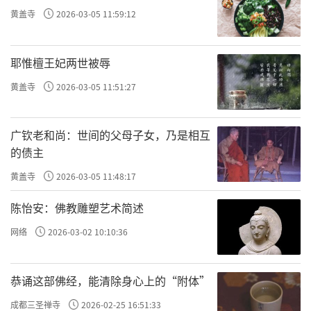
前後发生的事。
黄盖寺
2026-03-05 11:59:12
一九六二年的时候，大吴村老人吴来先、
吴学古曾经跟人这样口述事情的经过∶当时慈
耶惟檀王妃两世被辱
胜寺东边驻有国民党巡警局，局长褚北宣和巡
黄盖寺
2026-03-05 11:51:27
警吴德胜、李文成勾结寺内和尚先後两次盗窃
壁画，卖给了北京的不法商人。一九二三年，
广钦老和尚：世间的父母子女，乃是相互
一个北京奸商带二三十名工匠来寺内取画，村
的债主
民发现後到温县巡警局上告，巡警局局长李振
黄盖寺
2026-03-05 11:48:17
江带人到寺院，把取下来的壁画毁坏一部分，
陈怡安：佛教雕塑艺术简述
并把北京来的奸商痛打一顿带回县城。
网络
2026-03-02 10:10:36
但两天後，这名奸商又回到大吴村取画，
并用木板夹住取下来的壁画运走了，原来他已
恭诵这部佛经，能清除身心上的“附体”
经用钱「搞定」了县城的李局长。从留下的痕
成都三圣禅寺
2026-02-25 16:51:33