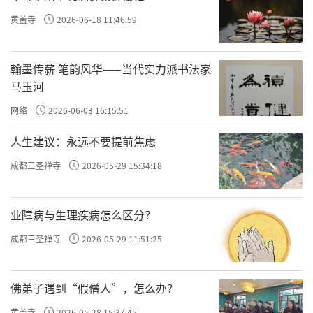
例介绍。
黄盖寺
2026-06-18 11:46:59
大雄宝殿，殿面阔三间，进深三间，单檐
歇山顶，上覆绿色琉璃瓦。结构精巧，四翼角
翰墨传薪 笔韵风华——当代实力派书法家
向上反翘，酷似大鹏展翅，造型庄重优美。殿
马玉河
内前墙与东西壁，尚存有人物、楼阁、城廓、
网络
2026-06-03 16:15:51
山水、树木、花卉等彩色壁画，表现了元代民
人生建议：永远不要提前焦虑
间画风；内檐的拱眼壁间，皆有彩绘坐佛，结
成都三圣禅寺
2026-05-29 15:34:18
跏趺坐於云层中，其後有项光与背光，可能是
明代重修时所绘。这大雄宝殿是「原汁原味」
业障病与生理疾病怎么区分？
的元代建筑，没有任何修补的痕迹，杜先洲、
成都三圣禅寺
2026-05-29 11:51:25
祁英涛等著名古建专家来看的时候击节赞赏，
认为是中原地区「结构最纯正的元代建筑」。
佛弟子遇到“假僧人”，怎么办？
大殿前门额上方有「风」字形牌匾，上书「大
黄盖寺
2026-05-28 15:37:45