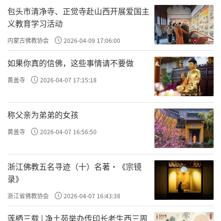
包头市清净寺、正觉寺赴山西开展爱国主
有很大可能。
义教育学习活动
那时众多的寺院，经千年的岁月，已经难
内蒙古佛教协会
2026-04-09 17:06:00
觅踪迹，石经幢和它所栖身的慈胜寺，也算是
如果你真的信佛，这些事情请不要做
那个时代留在大地上的见证。
黄盖寺
2026-04-07 17:15:18
五代不是一般的兵荒马乱。那时的国都不
在开封就在洛阳，於是这两座城市间的黄河自
称父亲为弟弟的女孩
然成为征战杀伐的战场。朱温掘开黄河阻止李
黄盖寺
2026-04-07 16:56:50
克用东进，而李克用的儿子李存勖最终杀过黄
河，下洛阳，陷开封，建立後唐。此後石敬
浙江佛教五名寻迹（十）名著·《宗镜
瑭、耶律德光、刘知远、郭威等等都先後用兵
录》
黄河。中原文化是跨越黄河的文化，而开封、
浙江省佛教协会
2026-04-07 16:43:38
洛阳都是黄河岸边的城市，依赖这段黄河为天
莲栖三载 | 净土苑举办传印长老生西三周