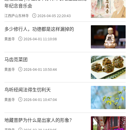
堑，那麽黄河的渡口，自然就是军事要冲，自
年纪念音乐会
然就是交通要道。
江西庐山东林寺
2026-04-05 22:20:43
而慈胜寺就处在这样的交通要道上，它的
多少修行人，功德都是这样漏掉的
南边，有孟津渡等著名的古渡。我们今天看这
黄盖寺
2026-04-01 11:10:08
个地方偏僻，那是因为黄河古渡尽废。从这个
意义上说，慈胜寺曾经的辉煌，是黄河古渡所
马齿苋菜团
造就的。
黄盖寺
2026-04-01 10:50:44
焦作黄河桥修建以前，温县是个比较偏僻
的地方。如今一桥架通南北，温县畅快多了，
鸟听经闻法得生忉利天
郑州和洛阳都在一小时车程内。古代的慈胜
黄盖寺
2026-04-01 10:47:04
寺，就仿佛守著一座「黄河桥」，它所有的辉
煌和沧桑都与此有关。
地藏菩萨为什么是出家人的形象？
·元朝风韵昨失却
灵隐寺
2026-03-30 14:50:05