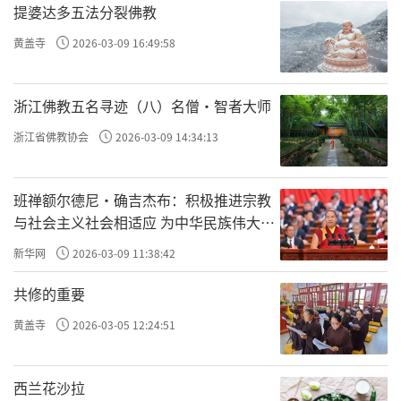
提婆达多五法分裂佛教
同位置看到了残馀的手提电脑大小的三小片壁
画，有的画殿阁，有的画城郭和人物。谢公社
黄盖寺
2026-03-09 16:49:58
说，别小看残馀的这点壁画，在专家看来，其
画技之高超、题材之丰富，在河南现存元代壁
浙江佛教五名寻迹（八）名僧·智者大师
画中，「当以此为冠」！技法多样，「所画山
浙江省佛教协会
2026-03-09 14:34:13
石、杂树、人物、动物和图案，笔法细腻，构
图紧凑完整，人物服饰精致，透视准确合理。
班禅额尔德尼·确吉杰布：积极推进宗教
从著色看，这些画也有独到之处，不但用色富
与社会主义社会相适应 为中华民族伟大复
兴贡献力量
於变化，层次有序，花团锦簇，色彩缤纷，而
新华网
2026-03-09 11:38:42
且十分调和．．．」
共修的重要
其馀的壁画哪儿去了？如果都保存下来，
黄盖寺
2026-03-05 12:24:51
元朝的流风馀韵不是更能撼动世人？谢公社给
出的答案很简单∶被偷走了，那是一九二二年
西兰花沙拉