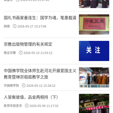
雄之殿」四个字，笔力刚劲，落款为「大元至
元五年（一三○四年）」，被认为是中原地区
现存寺院牌匾中时代最早的。
国礼书画家姜连生：国学为魂，笔墨载道
网络
2026-05-27 15:17:06
慈胜寺现存的建筑是元代的，但其实创建
於更久远的年代。宋代末年的一场战火曾将这
宗教出版物管理的有关规定
座寺院化为废墟，元代只是在原址上进行了重
建。那麽这座古刹的历史能够追溯到什麽年
微言宗教
2026-05-15 11:03:12
代？慈胜寺现存的碑记为人们提供了线索。
中国佛学院全体师生赴河北开展爱国主义
石经幢上「五代史」慈胜寺大雄殿前古碑
教育暨禅宗祖庭教学之旅
罗列，斑驳的石碑上有些模糊的字迹，显示著
中国佛学院
2026-05-12 15:34:22
岁月的痕迹。仔细端详，可看到明嘉靖四年的
人皆衡彼值，品金两相持（下）
《重修慈胜寺大雄殿记》、清顺治六年的《重
修毗庐殿碑记》等等。
新郑寺观音寺
2026-05-09 11:17:32