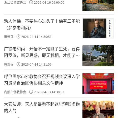
後，割卢龙一道及雁门关以北诸州与契丹。对
浙江省佛教协会
2026-04-16 09:00:00
这种认贼作父、卖国求荣的行径，连他的亲信
大将刘知远也表示反对∶称臣也就可以了，当
劝人信佛，不要热心过头了丨佛有三不能
（梦参老和尚）
儿子似乎太过分；多拿钱贿赂，就能请来援
军，不必出卖国土，只怕以後成为中国大患，
黄盖寺
2026-04-14 14:50:51
後悔就来不及了。但石敬瑭一意孤行。契丹主
广钦老和尚：开悟不一定能了生死，要得
耶律德光大喜，带了三万骑兵增援他，大败後
阿罗汉，断见思惑，即无我相，才能了生
死
唐军队。那是西元九三六年，契丹主作册书封
黄盖寺
2026-04-14 14:31:56
石敬瑭为大晋皇帝，改元天福，国号晋，史称
呼伦贝尔市佛教协会召开视频会议深入学
後晋。
习贯彻自治区佛协相关文件精神
石敬瑭称帝後，很守「信用」，割燕云十
内蒙古佛教协会
2026-04-13 14:38:33
六州给契丹，承诺每年给契丹布帛三十万匹。
大安法师：天人是最看不起这些轻贱虚伪
燕云十六州乃北部天然屏障，至此中原完全暴
的人的