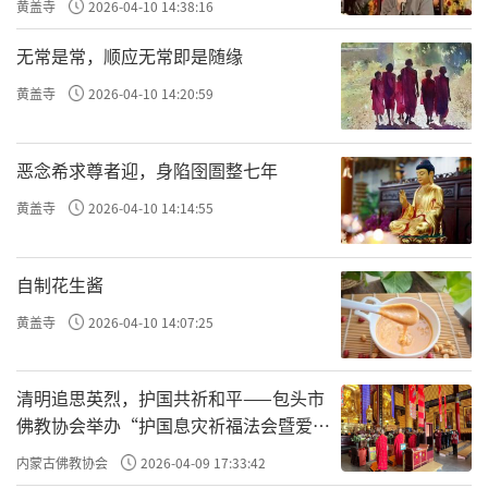
露在契丹铁蹄之下。以後燕云十六州成为辽国
黄盖寺
2026-04-10 14:38:16
南下掠夺中原的基地，使北方社会经济遭到严
无常是常，顺应无常即是随缘
重破坏，贻害长达数百年。
黄盖寺
2026-04-10 14:20:59
历史上最黑暗最动荡的五代十国时期，也
是佛教极其兴盛的时期，这或许是现实的痛苦
恶念希求尊者迎，身陷囹圄整七年
和无奈，让人们更容易产生遁入空门的念头。
黄盖寺
2026-04-10 14:14:55
有史料记载，那时全国共有寺院三四万所。是
时，佛教寺院占有土地和劳力，僧尼不耕不
自制花生酱
织，虚耗国力。同时，寺院还销熔大量铜器乃
黄盖寺
2026-04-10 14:07:25
至钱币铸造佛像，致使铜价上涨，钱币奇缺。
石敬瑭很多方面照著後唐庄宗的「规矩」办
清明追思英烈，护国共祈和平——包头市
事，天福二年，他多次重申「此後不得辄造寺
佛教协会举办“护国息灾祈福法会暨爱国
院」的话，而石经幢的落款也是这一年，因此
主义电影观影活动”
内蒙古佛教协会
2026-04-09 17:33:42
有人认为清朝石碑所说的慈胜寺「奉敕创建」