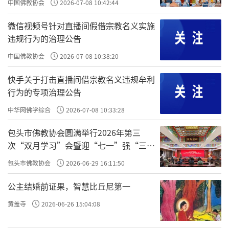
中国佛教协会
2026-07-08 10:42:44
之所以能成为「国保」，是因为有三件「宝
微信视频号针对直播间假借宗教名义实施
贝」∶两座元代佛殿和一座後晋石经幢。慈胜
违规行为的治理公告
寺现存的两座古建筑，是严格按照元代官式建
中国佛教协会
2026-07-08 10:38:20
筑的营造法则建造的。可以说，这是令意大利
人马可·波罗感慨不已的元代繁华为数不多的
快手关于打击直播间借宗教名义违规牟利
行为的专项治理公告
遗存，它固化了元代高超的建筑艺术。
中华网佛学综合
2026-07-08 10:33:28
该寺山门原名金刚殿，面阔三间，进深五
包头市佛教协会圆满举行2026年第三
架椽，单檐悬山顶，上覆灰瓦。正脊与垂脊皆
次“双月学习”会暨迎“七一”强“三
用黄绿色琉璃。整个山门造型和建筑结构系後
爱”主题书画笔会
包头市佛教协会
2026-06-29 16:11:50
人按照元制仿造，显得古朴大方。
公主结婚前证果，智慧比丘尼第一
天王殿也叫「无梁殿」，是一座有著很多
黄盖寺
2026-06-26 15:04:08
明代重修痕迹的元代建筑。天王殿面阔三间，
进深四架椽，单檐悬山，上覆绿色琉璃瓦，不