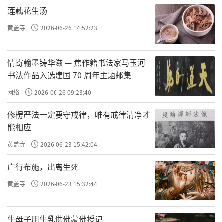
莲藕花生汤
少还是元代建筑构件。殿内西壁现存元代所绘
「四大天王」壁画，那彩色人物画保存完整，
黄盖寺
2026-06-26 14:52:23
四大天王皆高两米左右，各执不同兵器，线条
粗犷豪放，肌肉节节隆起，强壮有力。他们衣
情寄翰墨铸华滋 — 焦作籍书法家马玉河
书法作品入选建国 70 周年主题邮集
饰迎风飘卷，目光炯炯，栩栩如生，似有脱壁
网络
2026-06-26 09:23:40
而出的生动。据专家评价，其绘画手法达到了
纯熟地步，是罕见的元代壁画珍品，是研究元
修楞严法一定要守戒律，唯有戒律清净才
代绘画艺术的宝贵资料。之所以叫「无梁
能相应
殿」，是因为这个建筑未使用大梁，巧妙地利
黄盖寺
2026-06-23 15:42:04
用斗拱、枋、榫铆相连，将屋顶的重量传到中
广行布施，出离生死
柱上，极其稳固，体现了高超的建筑艺术，是
黄盖寺
2026-06-23 15:32:44
中原地区充分利用力学原理的一座典型建筑。
很多大学的古建教材上，都把这座建筑当作范
牛母子用牛乳供佛蒙佛授记