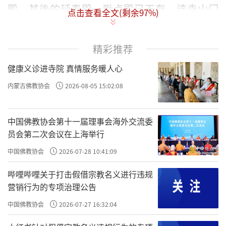
殿，其後的延寿殿、毗卢殿已无存。该寺山门
点击查看全文(剩余
97
%)
原名金刚殿，面阔三间，进深五架椽，单檐悬
山顶，上覆灰瓦。正脊与垂脊皆用黄绿色琉
精彩推荐
璃。整个山门造型和建筑结构系後人按照元制
健康义诊进寺院 真情服务暖人心
仿造，显得古朴大方。.
内蒙古佛教协会
2026-08-05 15:02:08
人文历史
河南省温县城西二十二公里的番田镇大吴
中国佛教协会第十一届理事会海外交流委
员会第二次会议在上海举行
村，是温县、孟县、沁阳三县交界地带，应该
说这是一个非常偏僻的村庄。通往大吴村的路
中国佛教协会
2026-07-28 10:41:09
两旁簇拥著无边的青纱帐，青翠的玉米棒结结
哔哩哔哩关于打击假借宗教名义进行违规
实实地长在玉米秆的「腰」间，暗红色的高粱
营销行为的专项治理公告
穗随风轻盈地摇曳。那段柏油路是三十多年前
中国佛教协会
2026-07-27 16:32:04
修的，路面坑坑洼洼，大坑小坑连成了片。