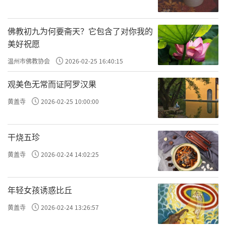
迹看，那些人偷壁画是分块截取，在不重要的
位置开槽至墙体，四周都开槽後，选用等面积
佛教初九为何要斋天？它包含了对你我的
的木板从外面紧紧扣住，用又薄又长的铁片从
美好祝愿
上面的槽往下铲，是个非常有技术的活儿。铲
温州市佛教协会
2026-02-25 16:40:15
离墙体後，再用木板从里面贴住分夹，捆好後
观美色无常而证阿罗汉果
用草席包装运走。壁画被偷走後就没了下落，
黄盖寺
2026-02-25 10:00:00
到现在没有人知道这些壁画在什麽地方。
不知什麽原因，三小片壁画躲过了那些窃
干烧五珍
贼的黑手，幸运地留在了原处，让人还能感受
黄盖寺
2026-02-24 14:02:25
一下元朝的文化，想象一下慈胜寺曾经的辉
煌。但疑问也接踵而至∶一个三县交界的偏僻
年轻女孩诱惑比丘
村庄，怎麽会有一个如此宏大的寺院兴旺数百
黄盖寺
2026-02-24 13:26:57
年？