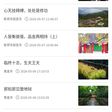
明代的石碑记载∶「慈胜寺，温之古刹
心无挂碍缚，处处是修功
地，肇自五代，历宋、元，．．．入国朝香火
新郑寺观音寺
2026-05-07 11:40:37
始盛。宫殿森然，其大雄藏尤为奇绝．．」清
乾隆十九年的《重修延寿殿毗庐殿碑记》则云
人皆衡彼值，品金两相持（上）
∶「邑（温县）西四十里大吴村，寺名慈胜，
规模宏大，殿宇深广，前天王金刚，中大雄
新郑寺观音寺
2026-05-07 10:45:44
殿，後毗庐，其最後曰延寿殿。晋天福二年奉
敕创建，嗣後，郑王一修於弘治，庐江王再修
临终十念，生天王天
於万历．．」这则碑记让我们知道，古代的慈
黄盖寺
2026-05-06 17:10:53
胜寺远比现在大，建筑物也远比现在多。
邪知邪见堕地狱
大雄宝殿右侧，大小不同、形状各异、雕
刻精美的石头摞成一个形状特别的东西，五六
黄盖寺
2026-05-06 13:52:29
米高，像塔又不是塔，这是五代後晋天福二年