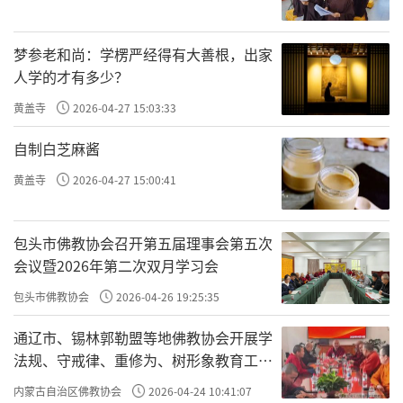
字，一般认为慈胜寺创建於後晋天福二年，就
梦参老和尚：学楞严经得有大善根，出家
是以此为依据的。但也有人认为，既然石经幢
人学的才有多少？
是「添修」的，那说明寺院可能早就存在，实
黄盖寺
2026-04-27 15:03:33
际兴建於唐朝贞观年间，但这种说法没有找到
直接的依据。
自制白芝麻酱
黄盖寺
2026-04-27 15:00:41
後晋的建立者是那个出卖燕云十六州落下
千古骂名的石敬瑭，这是一个仅仅存在十年的
包头市佛教协会召开第五届理事会第五次
短命王朝，在中国历史上留下的痕迹非常少，
会议暨2026年第二次双月学习会
这个石经幢因此被认为更有价值。
包头市佛教协会
2026-04-26 19:25:35
·石敬瑭创建此寺庙？！
通辽市、锡林郭勒盟等地佛教协会开展学
清朝的碑记说，慈胜寺是「（後）晋天福
法规、守戒律、重修为、树形象教育工作
专题学习会
二年奉敕创建」，果真如此的话，这个千年古
内蒙古自治区佛教协会
2026-04-24 10:41:07