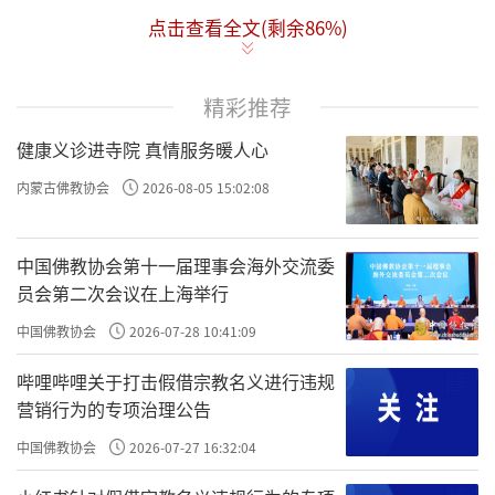
点击查看全文(剩余
86
%)
恭迎佛吉祥日：
农历四月十五，南传佛教国家卫塞节，是
精彩推荐
殊胜的佛吉祥日，是纪念佛教创始人释迦牟尼
健康义诊进寺院 真情服务暖人心
诞生、成道、涅盘的重大日子。此日功德尤
胜，为十亿亿倍！今日尽力多行善业，持八关
内蒙古佛教协会
2026-08-05 15:02:08
斋戒，烟供 荟供。吃素，放生，供灯，忏悔，
转塔等，广做功德！祈愿世界和平，国泰民
中国佛教协会第十一届理事会海外交流委
员会第二次会议在上海举行
安。
中国佛教协会
2026-07-28 10:41:09
佛吉祥日介绍：
哔哩哔哩关于打击假借宗教名义进行违规
据记载，佛陀出生于公元前624年5月月圆
营销行为的专项治理公告
日，出生地是今尼泊尔兰毗尼；35年后又在5月
中国佛教协会
2026-07-27 16:32:04
的某月圆之日，于菩提树下悟道；后来他涅盘