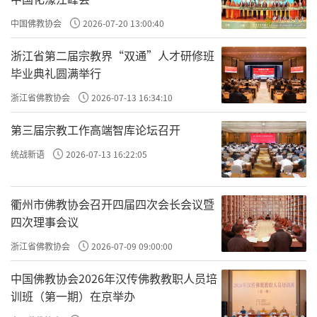
舍去皇太子尊贵的身份和荣誉地位，并抛下妻
中国佛教协会
2026-07-20 13:00:40
子，进入雪山修行。6年后，终于彻底觉悟宇宙
浙江省第二届宗教界“双通”人才研修班
人生的实相真理，遂四处说法，创立“佛
毕业典礼圆满举行
教”。
浙江省佛教协会
2026-07-13 16:34:10
佛陀最后告诫众比丘说：“比丘们！我告
第三届宗教工作高端智库论坛召开
诉你们，不要自负，观察一切法都是无常变化
统战新语
2026-07-13 16:22:05
的。大家应该各自精勤观察，以彻底证取（解
脱）道果。”是佛陀在人世的最后教导。然后
衢州市佛教协会召开四届四次会长会议暨
佛陀次第进入四禅八定，返回第四禅时结束于
四次理事会议
了轮回的生活，证达永恒的大涅盘界。这时在
浙江省佛教协会
2026-07-09 09:00:00
库西那拉附近地区发生地震及天空无雨响雷等
现象。正是公元前544年二月十五日月圆时分。
中国佛教协会2026年汉传佛教教职人员培
训班（第一期）在京举办
（现在为方便也作四月十五日）