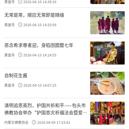
黄盖寺
2026-04-10 14:38:16
无常是常，顺应无常即是随缘
黄盖寺
2026-04-10 14:20:59
恶念希求尊者迎，身陷囹圄整七年
黄盖寺
2026-04-10 14:14:55
自制花生酱
黄盖寺
2026-04-10 14:07:25
清明追思英烈，护国共祈和平——包头市
佛教协会举办“护国息灾祈福法会暨爱国
主义电影观影活动”
内蒙古佛教协会
2026-04-09 17:33:42