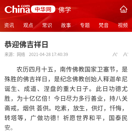
佛学
资讯
观点
常识
故事
专题
梵音
视频
恭迎佛吉祥日
来源：
网络
2021-04-28 17:40:39
农历四月十五，南传佛教国家卫塞节，是
殊胜的佛吉祥日，是纪念佛教创始人释迦牟尼
诞生、成道、涅盘的重大日子。此日功德尤
胜，为十亿亿倍！今日尽力多行善业，持八关
斋戒，烟供 荟供。吃素，放生，供灯，忏悔，
转塔等，广做功德！祈愿世界和平，国泰民
安。