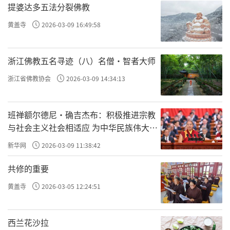
提婆达多五法分裂佛教
黄盖寺
2026-03-09 16:49:58
浙江佛教五名寻迹（八）名僧·智者大师
浙江省佛教协会
2026-03-09 14:34:13
班禅额尔德尼·确吉杰布：积极推进宗教
与社会主义社会相适应 为中华民族伟大复
兴贡献力量
新华网
2026-03-09 11:38:42
共修的重要
黄盖寺
2026-03-05 12:24:51
西兰花沙拉