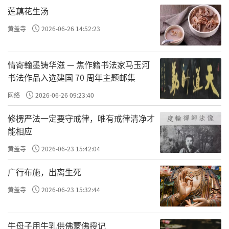
莲藕花生汤
千供供养诸佛，众僧诵经祈祷；在这一天诵经
持咒，可得大加持力；许多寺院在这一天举行
黄盖寺
2026-06-26 14:52:23
放生法会，或传重要修法灌顶传承。
情寄翰墨铸华滋 — 焦作籍书法家马玉河
责任编辑：印月
书法作品入选建国 70 周年主题邮集
网络
2026-06-26 09:23:40
修楞严法一定要守戒律，唯有戒律清净才
能相应
黄盖寺
2026-06-23 15:42:04
广行布施，出离生死
黄盖寺
2026-06-23 15:32:44
牛母子用牛乳供佛蒙佛授记