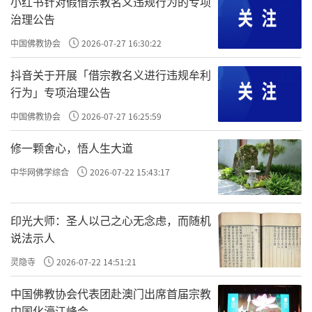
小红书针对假借宗教名义违规行为的专项
那天，巧的也是5月的月圆之日。三者虽非同一
治理公告
天，却有月圆之最大共同特点。于是，后世的
中国佛教协会
2026-07-27 16:30:22
佛教徒，便订下在每年5月的第一个月圆日（相
抖音关于开展「借宗教名义进行违规牟利
当于夏历四月十五月圆日），庆祝卫塞节。
行为」专项治理公告
Vesak在印度古代梵文的意思，正就是「月
中国佛教协会
2026-07-27 16:25:59
圆」解也。佛在蓝毗尼园出世，传说那时天上
修一颗舍心，悟人生大道
散下许多香花；涅盘时天上也散花。因此，也
中华网佛学综合
2026-07-22 15:43:17
有人称做“花节”。这天我们常在佛像前供花
或香水佳果等，表示对佛的恭敬爱慕。
印光大师：圣人以己之心无念虑，而随机
佛陀出家时，只有29岁。虽然他降生于帝
说法示人
王之家，尊贵为皇太子，因为看不惯当时印度
灵隐寺
2026-07-22 14:51:21
迷信神教的风俗，剥削人民，于是，为拯救当
中国佛教协会代表团赴澳门出席首届宗教
时广大的人民，为贯彻救国救民的目标，佛陀
中国化濠江峰会