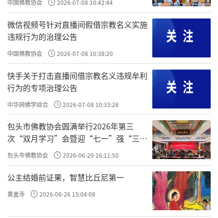
中国佛教协会
2026-07-08 10:42:44
汉传佛教以农历二月十五为佛涅盘日，以
微信视频号针对直播间假借宗教名义实施
四月八日为佛诞生日，十二月八日为佛成道
违规行为的治理公告
日。经赵朴初居士提议，汉传佛教界以夏历四
中国佛教协会
2026-07-08 10:38:20
月十五日为“佛吉祥日”，以与国际佛教界一
同庆祝。
快手关于打击直播间借宗教名义违规牟利
行为的专项治理公告
在笃信藏传佛教的藏族民众心中的佛吉祥
中华网佛学综合
2026-07-08 10:33:28
日，藏语里称为萨嘎达瓦节。从凌晨到午后，
包头市佛教协会圆满举行2026年第三
拉萨古城内外至少有十万名的信众在转经、施
次“双月学习”会暨迎“七一”强“三
舍、放生、过林卡，在交通民警的引导下，信
爱”主题书画笔会
包头市佛教协会
2026-06-29 16:11:50
众摩肩接踵，川流不息，井然有序。
公主结婚前证果，智慧比丘尼第一
我们可在佛像前供花、香水、佳果等。藏
黄盖寺
2026-06-26 15:04:08
传佛教也认为农历四月十五是释迦牟尼佛诞
生、成道、入灭的日子，在这一天，各寺会设