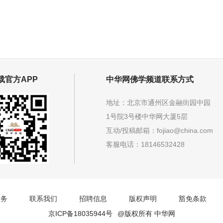
载官方APP
中华网佛学频道联系方式
地址：北京市通州区金融街园中园
1号院3号楼中华网大厦5层
互动/投稿邮箱：
fojiao@china.com
客服电话：18146532428
服务
联系我们
招聘信息
版权声明
豁免条款
京ICP备18035944号
@版权所有 中华网