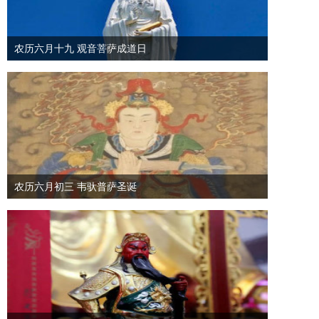
农历六月十九 观音菩萨成道日
农历六月初三 韦驮普萨圣诞