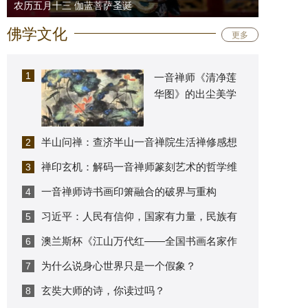
农历五月十三 伽蓝菩萨圣诞
佛学文化
更多
1
一音禅师《清净莲
华图》的出尘美学
半山问禅：查济半山一音禅院生活禅修感想
2
禅印玄机：解码一音禅师篆刻艺术的哲学维
3
度与当代性重构
一音禅师诗书画印箫融合的破界与重构
4
习近平：人民有信仰，国家有力量，民族有
5
希望。
澳兰斯杯《江山万代红——全国书画名家作
6
品邀请展》在广州开幕
为什么说身心世界只是一个假象？
7
玄奘大师的诗，你读过吗？
8