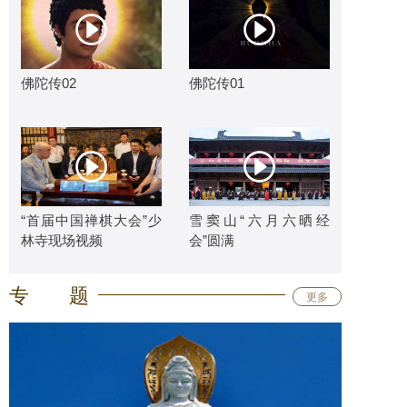
佛陀传02
佛陀传01
“首届中国禅棋大会”少
雪窦山“六月六晒经
林寺现场视频
会”圆满
专题
更多