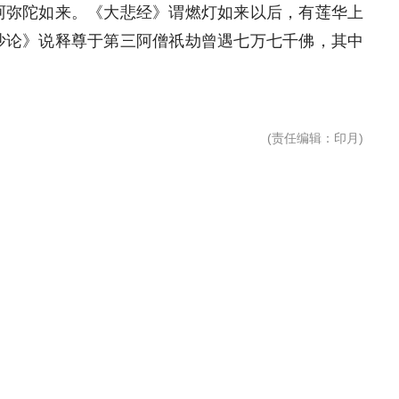
阿弥陀如来。《大悲经》谓燃灯如来以后，有莲华上
沙论》说释尊于第三阿僧祇劫曾遇七万七千佛，其中
(
责任编辑
：印月)