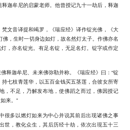
祖释迦牟尼的启蒙老师。他曾授记九十一劫后，释迦
。梵文音译提和竭罗，《瑞应经》译作锭光佛，《大
灯佛，生时一切身边如灯，故名然灯太子。作佛亦名
然灯，亦名锭光。有足名锭，无足名灯。锭字或作定
佛释迦牟尼、未来佛弥勒并称。《瑞应经》曰：“锭
，持七枝青莲华，以五百金钱买五茎莲，合彼女所寄
地，不足，乃解发布地，使佛蹈之而过，佛因授记
如来。”
中很多以燃灯如来为中心并说其前后出现诸佛之事
出世，教化众生，其后历经十劫，依次出现五十三