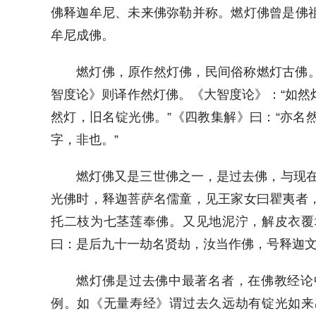
佛释迦牟尼、未来佛弥勒并称。燃灯佛曾是佛
牟尼成佛。
燃灯佛，原作然灯佛，民间俗称燃灯古佛
智度论》则译作然灯佛。《大智度论》：“如然
然灯，旧名锭光佛。”《四教集解》曰：“亦名
字，非也。”
燃灯佛又是三世佛之一，是过去佛，与现在
光佛时，释迦菩萨名儒童，见王家女曰瞿夷者
托二枝为七茎莲奉佛。又见地泥泞，解皮衣覆
曰：是后九十一劫名贤劫，汝当作佛，号释迦文
燃灯佛是过去佛中最著名者，在佛教经论
例。如《无量寿经》谓过去久远劫有锭光如来