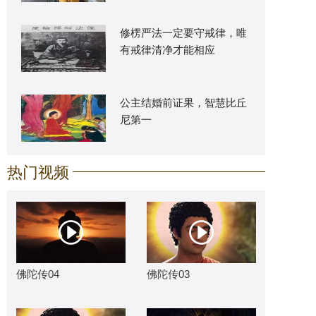
修楞严法一定要守戒律，唯
有戒律清净才能相应
公主结婚前证果，智慧比丘
尼第一
热门视频
佛陀传04
佛陀传03