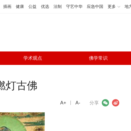
插画
健康
公益
优选
法制
守艺中华
应急中国
更多
地
学术观点
佛学常识
燃灯古佛
A+
微信
A-
微博
分享