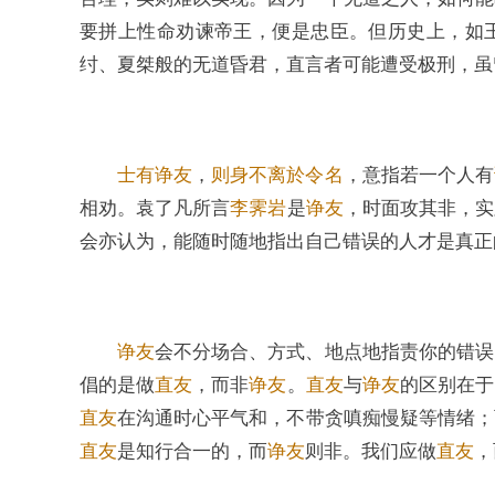
要拼上性命劝谏帝王，便是忠臣。但历史上，如
纣、夏桀般的无道昏君，直言者可能遭受极刑，虽
士有诤友
，
则身不离於令名
，意指若一个人有
相劝。袁了凡所言
李霁岩
是
诤友
，时面攻其非，实
会亦认为，能随时随地指出自己错误的人才是真正
诤友
会不分场合、方式、地点地指责你的错误
倡的是做
直友
，而非
诤友
。
直友
与
诤友
的区别在于
直友
在沟通时心平气和，不带贪嗔痴慢疑等情绪；
直友
是知行合一的，而
诤友
则非。我们应做
直友
，