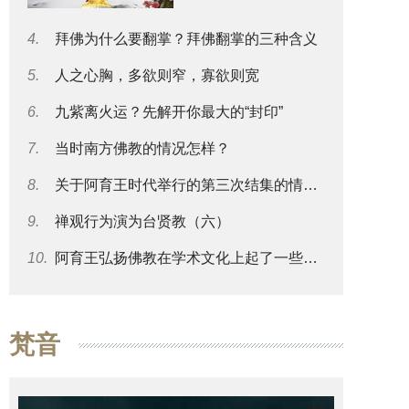
4.
拜佛为什么要翻掌？拜佛翻掌的三种含义
5.
人之心胸，多欲则窄，寡欲则宽
6.
九紫离火运？先解开你最大的“封印”
7.
当时南方佛教的情况怎样？
8.
关于阿育王时代举行的第三次结集的情况可否再谈一些？
9.
禅观行为演为台贤教（六）
10.
阿育王弘扬佛教在学术文化上起了一些什么影响？
梵音