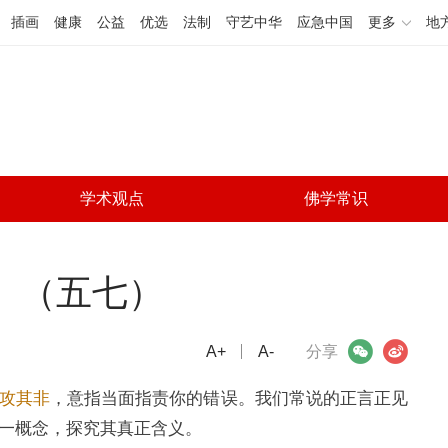
插画
健康
公益
优选
法制
守艺中华
应急中国
更多
地
学术观点
佛学常识
》（五七）
A+
微信
A-
微博
分享
攻其非
，意指当面指责你的错误。我们常说的正言正见
一概念，探究其真正含义。