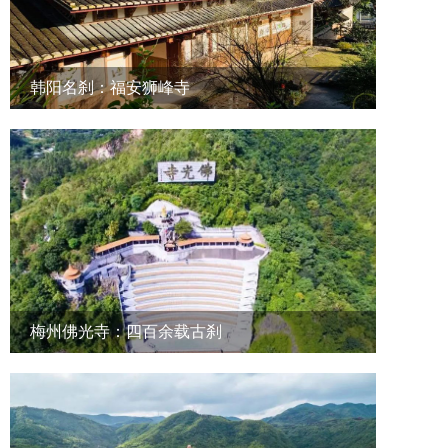
韩阳名刹：福安狮峰寺
梅州佛光寺：四百余载古刹