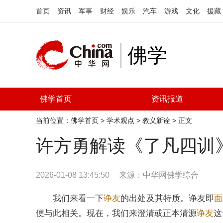
首页
资讯
军事
财经
娱乐
汽车
游戏
文化
援藏
佛学
佛学首页
资讯报道
当前位置：
佛学首页
>
学术观点
>
教义新诠
> 正文
许方勇解读《了凡四训
2026-01-08 13:45:50
来源：
中华网佛学综合
我们来看一下
诤友
的出处及其特质。诤友即
面
便与此相关。现在，我们来澄清或正本清源
诤友
这