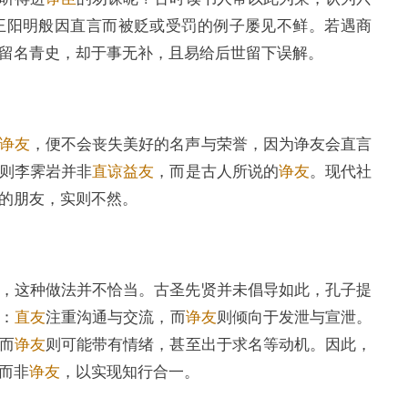
王阳明般因直言而被贬或受罚的例子屡见不鲜。若遇商
留名青史，却于事无补，且易给后世留下误解。
诤友
，便不会丧失美好的名声与荣誉，因为诤友会直言
则李霁岩并非
直谅益友
，而是古人所说的
诤友
。现代社
的朋友，实则不然。
，这种做法并不恰当。古圣先贤并未倡导如此，孔子提
：
直友
注重沟通与交流，而
诤友
则倾向于发泄与宣泄。
而
诤友
则可能带有情绪，甚至出于求名等动机。因此，
而非
诤友
，以实现知行合一。