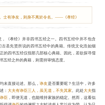
。士有诤友，则身不离於令名。——《孝经》
意，《孝经》并非四书五经之一。四书五经中并不包含
们古圣先贤所说的四书五经中的典籍。传统文化浩如烟
正的四书五经仅指那几部核心典籍。因此，若欲探寻儒
书五经之外的典籍，则需持审慎态度。
均未直接论述。那么，
诤友
是否重要呢？生活中，许多
述：
大夫有诤臣三人，虽无道，不失其家
。此处
大夫
指
诤臣
，即便无道，也能维持家族的稳定。然而，这看似
听得进
诤臣
的劝谏呢？古时读书人常以此为荣，认为只