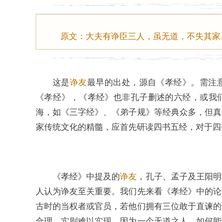
原文：大夫有诤臣三人，虽无道，不失其家
这是
诤友
最早的出处，源自《孝经》。需注
《孝经》，《孝经》也非孔子删述的六经，或我
海，如《三字经》、《弟子规》等经典众多，但真
家传统文化的精髓，应首先研读四书五经，对于四
《孝经》中提及的
诤友
，孔子、孟子及王阳明
人认为诤友至关重要。我们先来看《孝经》中的论
古时的当权者或官员，若他们拥有三位敢于直谏的
合理，实则难以实现。因为一个无道之人，如何能