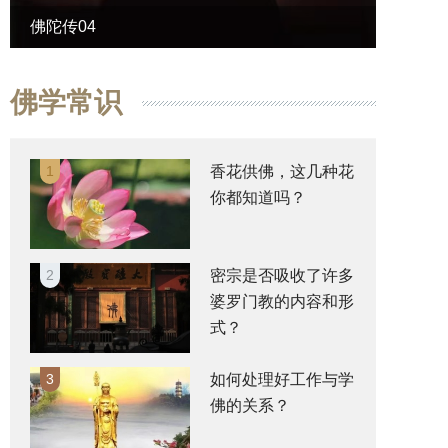
佛陀传04
佛陀传
佛学常识
1
香花供佛，这几种花
你都知道吗？
2
密宗是否吸收了许多
婆罗门教的内容和形
式？
3
如何处理好工作与学
佛的关系？