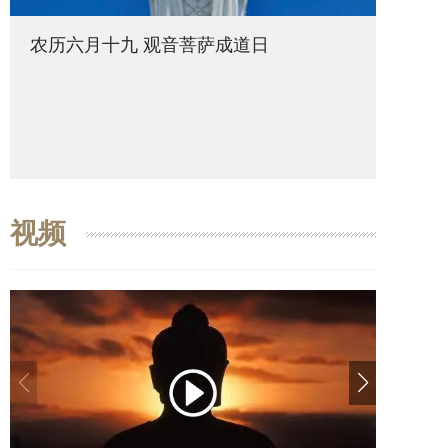
农历六月十九 观音菩萨成道日
农历六
视频