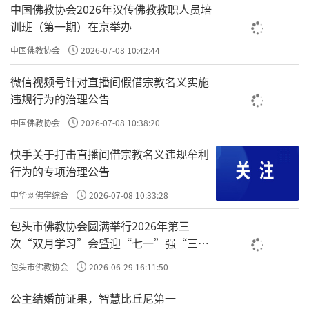
辽市佛教协会副会长释昌永致欢迎词，介绍了通辽市
中国佛教协会2026年汉传佛教教职人员培
佛教协会建设及工作成效；晋城市佛教协会秘书长和
训班（第一期）在京举办
晋蓉
分享了晋城市佛教协会发展现状。通辽市佛教协
中国佛教协会
2026-07-08 10:42:44
会会长包金巴、晋城市佛教协会副会长觉圣法师分别
微信视频号针对直播间假借宗教名义实施
结合各自协会实际，围绕"学守重树"教育活动分享经
违规行为的治理公告
验做法，深入探讨教育活动中遇到的问题与解决思
中国佛教协会
2026-07-08 10:38:20
路。会后举行书画作品赠送仪式，与会人员参访
吉祥
快手关于打击直播间借宗教名义违规牟利
密乘大乐林寺
，实地感受寺院文化与教风建设成果。
行为的专项治理公告
此次活动搭建了两市佛教协会沟通桥梁，推动教育活
中华网佛学综合
2026-07-08 10:33:28
动走深走实,对坚持我国佛教中国化方向、传承优秀佛
包头市佛教协会圆满举行2026年第三
教文化、凝聚思想共识、促进两地佛教事业健康传承
次“双月学习”会暨迎“七一”强“三
具有重要意义
。
爱”主题书画笔会
包头市佛教协会
2026-06-29 16:11:50
公主结婚前证果，智慧比丘尼第一