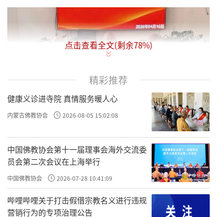
点击查看全文(剩余
78
%)
精彩推荐
健康义诊进寺院 真情服务暖人心
内蒙古佛教协会
2026-08-05 15:02:08
中国佛教协会第十一届理事会海外交流委
员会第二次会议在上海举行
锡林郭勒盟佛教协会召开专题学习会
中国佛教协会
2026-07-28 10:41:09
4月16日，锡林郭勒盟佛教协会召开"学法规、
哔哩哔哩关于打击假借宗教名义进行违规
守戒律、重修为、树形象"教育工作专题学习会，佛协
营销行为的专项治理公告