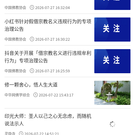
班子成员及各寺院主要负责人参加学习。会议认真传
中国佛教协会
2026-07-27 16:32:04
达学习上级关于佛教界教育工作的各项部署要求，系
小红书针对假借宗教名义违规行为的专项
统学习
《宗教事务条例》
《藏传佛教寺庙管理办法》
治理公告
等宗教政策法律法规，围绕"崇俭戒奢、正信正行"倡
中国佛教协会
2026-07-27 16:30:22
议开展深入交流研讨。会议强调，全盟佛教界要以此
抖音关于开展「借宗教名义进行违规牟利
次专题学习为契机，把学法懂法、守法持戒融入日常
行为」专项治理公告
修行与寺院管理全过程，不断提升自身修为，坚定正
中国佛教协会
2026-07-27 16:25:59
信正行，坚决抵制佛教商业化不良风气，以清净教
修一颗舍心，悟人生大道
风、优良作风、良好形象展现锡林郭勒盟佛教界精神
风貌，积极为铸牢中华民族共同体意识、推动全盟经
中华网佛学综合
2026-07-22 15:43:17
济社会高质量发展贡献佛教智慧和力量。
印光大师：圣人以己之心无念虑，而随机
说法示人
灵隐寺
2026-07-22 14:51:21