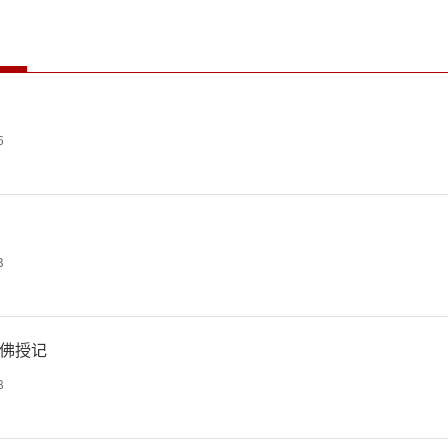
6
3
佛授记
8