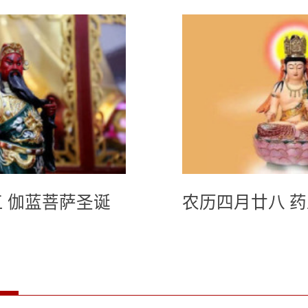
 伽蓝菩萨圣诞
农历四月廿八 