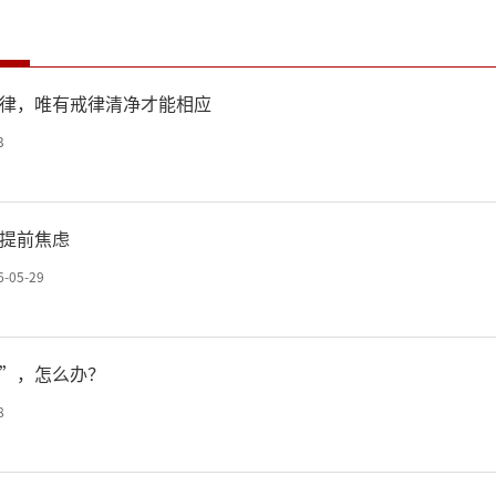
律，唯有戒律清净才能相应
3
提前焦虑
6-05-29
”，怎么办？
8