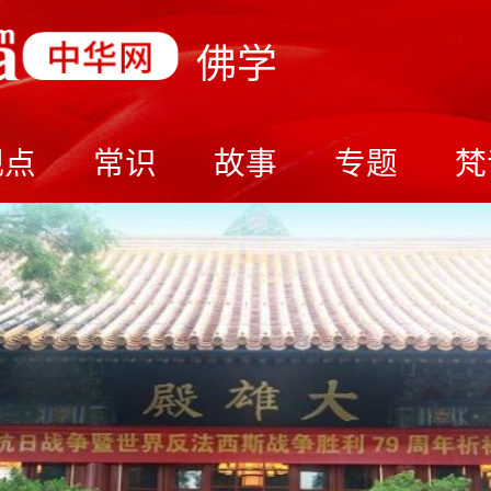
佛学
观点
常识
故事
专题
梵