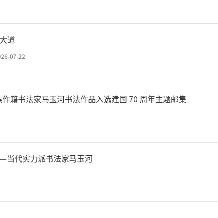
大道
026-07-22
寄翰墨铸华滋 — 焦作籍书法家马玉河书法作品入选建国 70 周年主题邮集
——当代实力派书法家马玉河