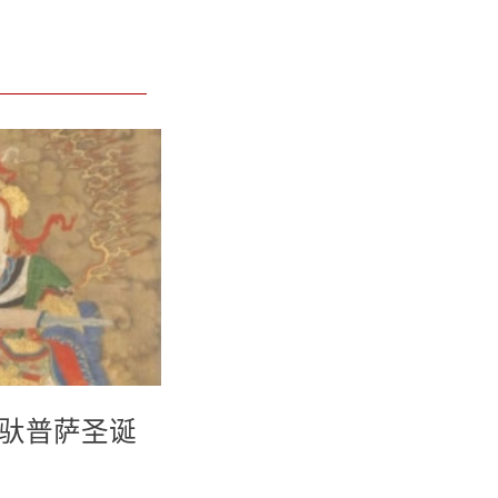
韦驮普萨圣诞