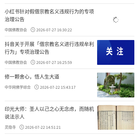
命力。
小红书针对假借宗教名义违规行为的专项
王沪宁表示，本届论坛以“同愿同行·和
治理公告
合共生”为主题，是展现中国佛教开放包容、
中国佛教协会
2026-07-27 16:30:22
推动世界佛教文化传承发展、加强人类文明交
抖音关于开展「借宗教名义进行违规牟利
流互鉴的一次盛会。希望广大佛教界人士弘扬
行为」专项治理公告
佛教优良传统，凝聚向上向善力量，顺应时代
中国佛教协会
2026-07-27 16:25:59
进步要求开展好教理教义阐释，推动不同文明
交流对话，倡导不同信仰和谐共生，共同为世
修一颗舍心，悟人生大道
界和平发展、人类文明进步贡献智慧和力量。
中华网佛学综合
2026-07-22 15:43:17
王沪宁表示，中国奉行宗教信仰自由政
印光大师：圣人以己之心无念虑，而随机
策，鼓励和支持宗教界在独立自主、平等友
说法示人
好、相互尊重的基础上开展对外交往。中国佛
灵隐寺
2026-07-22 14:51:21
教一直是世界佛教传承发展的重要推动力量，