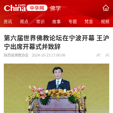
佛学
资讯
观点
常识
故事
专题
梵音
视频
第六届世界佛教论坛在宁波开幕 王沪
宁出席开幕式并致辞
陕西省佛教协会
2024-10-23 17:06:06