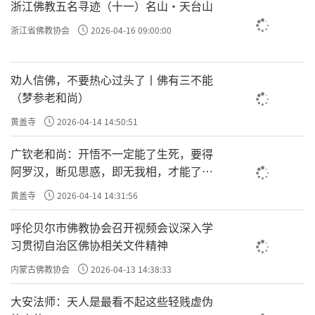
浙江佛教五名寻迹（十一）名山·天台山
浙江省佛教协会
2026-04-16 09:00:00
劝人信佛，不要热心过头了丨佛有三不能
（梦参老和尚）
黄盖寺
2026-04-14 14:50:51
广钦老和尚：开悟不一定能了生死，要得
阿罗汉，断见思惑，即无我相，才能了生
死
黄盖寺
2026-04-14 14:31:56
呼伦贝尔市佛教协会召开视频会议深入学
习贯彻自治区佛协相关文件精神
内蒙古佛教协会
2026-04-13 14:38:33
大安法师：天人是最看不起这些轻贱虚伪