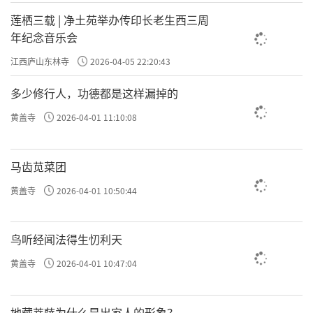
莲栖三载 | 净土苑举办传印长老生西三周
年纪念音乐会
江西庐山东林寺
2026-04-05 22:20:43
多少修行人，功德都是这样漏掉的
黄盖寺
2026-04-01 11:10:08
马齿苋菜团
黄盖寺
2026-04-01 10:50:44
鸟听经闻法得生忉利天
黄盖寺
2026-04-01 10:47:04
地藏菩萨为什么是出家人的形象？