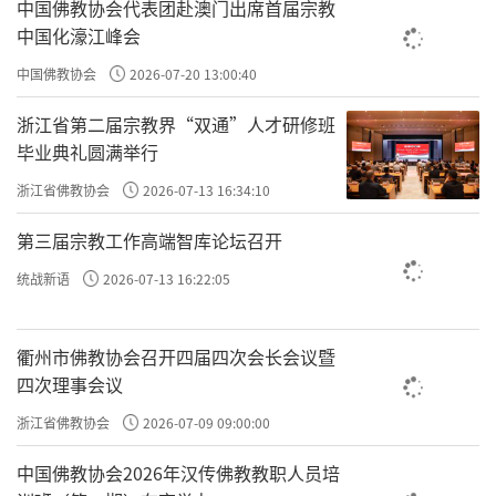
中国政府支持中国佛教界主动参与全球宗教与
中国佛教协会代表团赴澳门出席首届宗教
中国化濠江峰会
文明对话，同各国佛教界开展友好交流，推动
中国佛教协会
2026-07-20 13:00:40
民间往来，促进民心相通。
浙江省第二届宗教界“双通”人才研修班
王沪宁表示，习近平主席提出构建人类命
毕业典礼圆满举行
运共同体重大理念，提出全球发展倡议、全球
浙江省佛教协会
2026-07-13 16:34:10
安全倡议、全球文明倡议“三大倡议”，为应
对人类共同挑战提供新方案，为建设美好世界
第三届宗教工作高端智库论坛召开
绘就新蓝图，给变乱交织的世界注入了稳定
统战新语
2026-07-13 16:22:05
性、确定性和正能量。我们愿同国际社会一
道，以人类前途为怀、以人民福祉为念，推动
衢州市佛教协会召开四届四次会长会议暨
四次理事会议
构建人类命运共同体。
浙江省佛教协会
2026-07-09 09:00:00
中国佛教协会2026年汉传佛教教职人员培