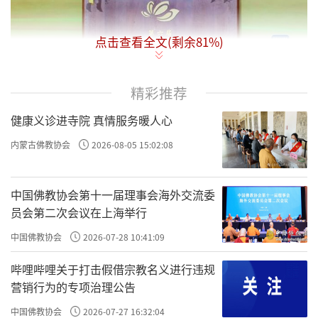
点击查看全文(剩余
81
%)
第六届世界佛教论坛15日在宁波开幕。中
精彩推荐
共中央政治局常委、全国政协主席王沪宁出席
健康义诊进寺院 真情服务暖人心
开幕式并致辞。
内蒙古佛教协会
2026-08-05 15:02:08
王沪宁表示，习近平主席指出，“文明因
交流而多彩，文明因互鉴而丰富”，“相互尊
中国佛教协会第十一届理事会海外交流委
重、和衷共济、和合共生是人类文明发展的正
员会第二次会议在上海举行
确道路”。和平、和睦、和谐是中华文明五千
中国佛教协会
2026-07-28 10:41:09
多年来一直传承的理念，中华文明以开放包容
哔哩哔哩关于打击假借宗教名义进行违规
闻名于世，倡导求同存异、和而不同、尊重包
营销行为的专项治理公告
容，在同其他文明交流互鉴中不断焕发新的生
中国佛教协会
2026-07-27 16:32:04