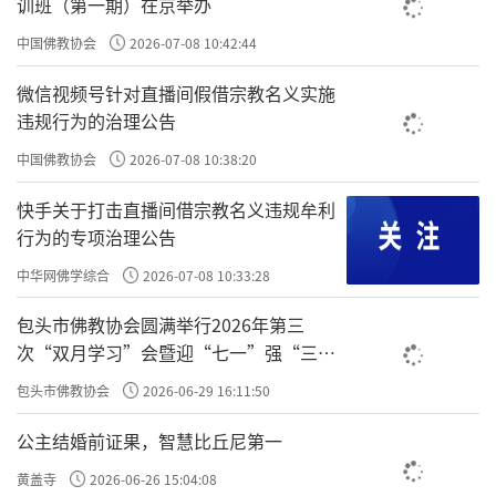
训班（第一期）在京举办
中国佛教协会
2026-07-08 10:42:44
微信视频号针对直播间假借宗教名义实施
违规行为的治理公告
中国佛教协会
2026-07-08 10:38:20
快手关于打击直播间借宗教名义违规牟利
行为的专项治理公告
论坛开幕式前，王沪宁会见了参加论坛的
中华网佛学综合
2026-07-08 10:33:28
嘉宾代表。石泰峰参加会见并出席开幕式。
包头市佛教协会圆满举行2026年第三
第六届世界佛教论坛由中国佛教协会、中
次“双月学习”会暨迎“七一”强“三
爱”主题书画笔会
华宗教文化交流协会主办，浙江组委会承办。
包头市佛教协会
2026-06-29 16:11:50
来自72个国家和地区的佛教界代表、专家学者
公主结婚前证果，智慧比丘尼第一
等约800人出席。论坛期间将举办主论坛、分论
黄盖寺
2026-06-26 15:04:08