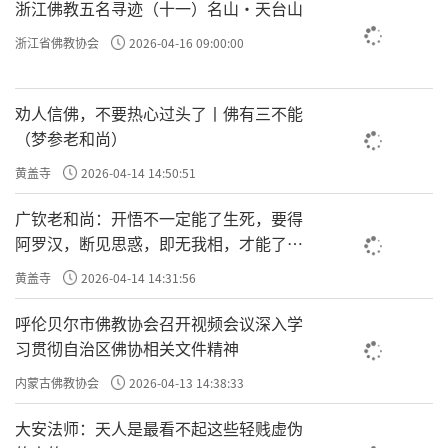
浙江佛教五名寻迹（十一）名山·天台山
浙江省佛教协会
2026-04-16 09:00:00
劝人信佛，不要热心过头了丨佛有三不能
（梦参老和尚）
黄盖寺
2026-04-14 14:50:51
广钦老和尚：开悟不一定能了生死，要得
阿罗汉，断见思惑，即无我相，才能了生
死
黄盖寺
2026-04-14 14:31:56
呼伦贝尔市佛教协会召开视频会议深入学
习贯彻自治区佛协相关文件精神
内蒙古佛教协会
2026-04-13 14:38:33
大安法师：天人是最看不起这些轻贱虚伪