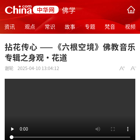
佛学
资讯
观点
常识
故事
专题
梵音
视频
拈花传心 ——《六根空境》佛教音乐
专辑之身观•花道
谢轮
2025-04-10 13:04:12