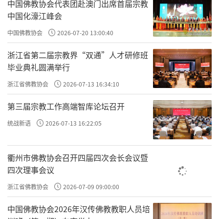
中国佛教协会代表团赴澳门出席首届宗教
方寸之地花草
中国化濠江峰会
涅槃妙心墙角
中国佛教协会
2026-07-20 13:00:40
浙江省第二届宗教界“双通”人才研修班
不计恩怨多少
毕业典礼圆满举行
闲等枯枝栖鸟
浙江省佛教协会
2026-07-13 16:34:10
第三届宗教工作高端智库论坛召开
一剪残红杏小，一裁岸柳又少
统战新语
2026-07-13 16:22:05
一插江南春早，一截雁过苇蒿
衢州市佛教协会召开四届四次会长会议暨
四次理事会议
摘到素瓶中
浙江省佛教协会
2026-07-09 09:00:00
中国佛教协会2026年汉传佛教教职人员培
芬芳散半空