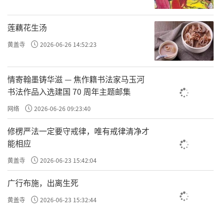
不计恩怨多少
莲藕花生汤
闲等枯枝栖鸟
黄盖寺
2026-06-26 14:52:23
情寄翰墨铸华滋 — 焦作籍书法家马玉河
一扯云绕峰高，一遮山环水抱
书法作品入选建国 70 周年主题邮集
一折空枝花凋，一拈传心微笑
网络
2026-06-26 09:23:40
修楞严法一定要守戒律，唯有戒律清净才
能相应
摘到素瓶中
黄盖寺
2026-06-23 15:42:04
芬芳散半空
广行布施，出离生死
削去杂陈枝
黄盖寺
2026-06-23 15:32:44
一叶引春风