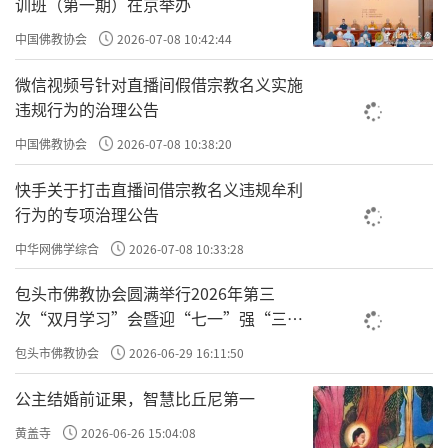
训班（第一期）在京举办
削去杂陈枝
中国佛教协会
2026-07-08 10:42:44
一叶引春风
微信视频号针对直播间假借宗教名义实施
违规行为的治理公告
中国佛教协会
2026-07-08 10:38:20
四季花中寻道
快手关于打击直播间借宗教名义违规牟利
二枝三枝无闹
行为的专项治理公告
驿外几里断桥
中华网佛学综合
2026-07-08 10:33:28
包头市佛教协会圆满举行2026年第三
一轮月影相照
次“双月学习”会暨迎“七一”强“三
爱”主题书画笔会
包头市佛教协会
2026-06-29 16:11:50
方寸之地花草
公主结婚前证果，智慧比丘尼第一
涅槃妙心墙角
黄盖寺
2026-06-26 15:04:08