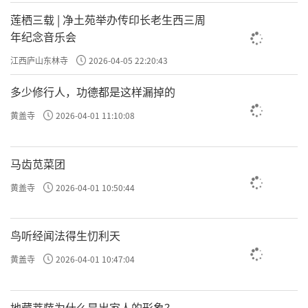
莲栖三载 | 净土苑举办传印长老生西三周
年纪念音乐会
江西庐山东林寺
2026-04-05 22:20:43
多少修行人，功德都是这样漏掉的
黄盖寺
2026-04-01 11:10:08
马齿苋菜团
黄盖寺
2026-04-01 10:50:44
鸟听经闻法得生忉利天
黄盖寺
2026-04-01 10:47:04
地藏菩萨为什么是出家人的形象？