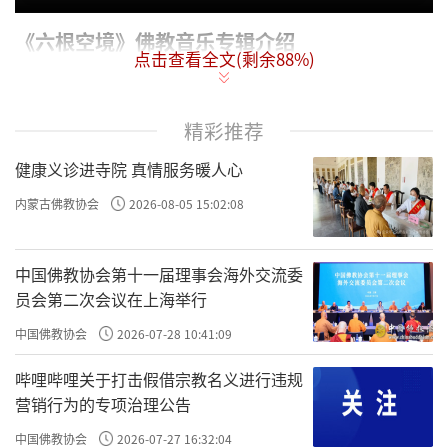
《六根空境》佛教音乐专辑介绍
点击查看全文(剩余
88
%)
佛教告诉我们，人是靠眼耳鼻舌身意来感受世
界的，没有这六根人类不能认识世界。《六根
精彩推荐
空境》佛教音乐专辑通过“眼·书道、耳·琴
健康义诊进寺院 真情服务暖人心
道、鼻·香道、舌·茶道、身·花道、意·禅
内蒙古佛教协会
2026-08-05 15:02:08
道”来启发引导听众了知自心自身与外境的关
系，同时又令听众回归自己的内心。现前六
中国佛教协会第十一届理事会海外交流委
根，为一为六？其实我们这个根性也不是一，
员会第二次会议在上海举行
也不是六，这是双非法门。「非一非六」，就
中国佛教协会
2026-07-28 10:41:09
是即一即六，都是我们一个念随缘显现。苦海
哔哩哔哩关于打击假借宗教名义进行违规
无边，我们只有在六根上回头，才是岸。
营销行为的专项治理公告
拈花传心
中国佛教协会
2026-07-27 16:32:04