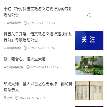
——《六根空境》佛教音乐专辑之身观•花道
小红书针对假借宗教名义违规行为的专项
治理公告
策划/作词/谢轮
中国佛教协会
2026-07-27 16:30:22
作曲/刘艳青
抖音关于开展「借宗教名义进行违规牟利
演唱/门盛法师
行为」专项治理公告
视频/陈卫昌
中国佛教协会
2026-07-27 16:25:59
修一颗舍心，悟人生大道
四季花中寻道
中华网佛学综合
2026-07-22 15:43:17
二枝三枝无闹
驿外几里断桥
印光大师：圣人以己之心无念虑，而随机
说法示人
一轮月影相照
灵隐寺
2026-07-22 14:51:21