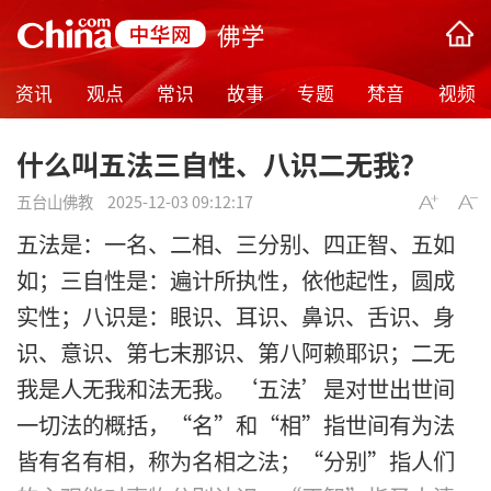
佛学
资讯
观点
常识
故事
专题
梵音
视频
什么叫五法三自性、八识二无我？
五台山佛教
2025-12-03 09:12:17
五法是：一名、二相、三分别、四正智、五如
如；三自性是：遍计所执性，依他起性，圆成
实性；八识是：眼识、耳识、鼻识、舌识、身
识、意识、第七末那识、第八阿赖耶识；二无
我是人无我和法无我。‘五法’是对世出世间
一切法的概括，“名”和“相”指世间有为法
皆有名有相，称为名相之法；“分别”指人们