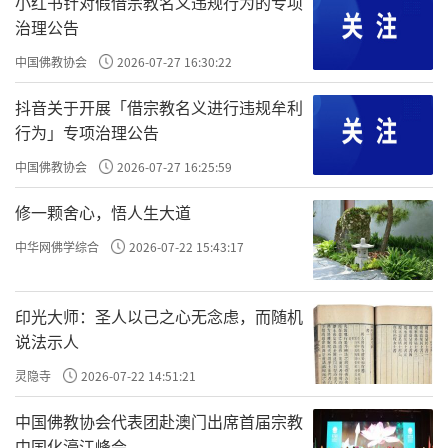
小红书针对假借宗教名义违规行为的专项
法二空。此宗教义深入分析诸法性相，阐明心
治理公告
识因缘体用，修习唯识观行，以期转识成智，
中国佛教协会
2026-07-27 16:30:22
成就解脱、菩提二果。此宗由玄奘法师译传而
抖音关于开展「借宗教名义进行违规牟利
成立，是印度无着、世亲学说的直接继承者。
行为」专项治理公告
责任编辑：印月
中国佛教协会
2026-07-27 16:25:59
修一颗舍心，悟人生大道
中华网佛学综合
2026-07-22 15:43:17
印光大师：圣人以己之心无念虑，而随机
说法示人
灵隐寺
2026-07-22 14:51:21
中国佛教协会代表团赴澳门出席首届宗教
中国化濠江峰会