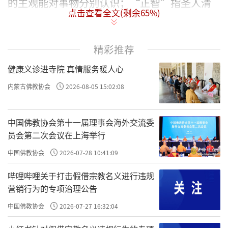
的主观能对事物分别认识；“正智”指圣人清
点击查看全文(剩余
65
%)
净（无漏）实智；“如如”指如实智所对真如
理境。“五法”不出染净和主客观，是以总括
精彩推荐
诸法。三自性：一是二取执着，无而谓有，起
惑造业，名遍计所执；二是三界心法，依他缘
健康义诊进寺院 真情服务暖人心
生，名依他起；三是依他起上除遣二取所显二
内蒙古佛教协会
2026-08-05 15:02:08
空真如为圆成实。事物的性质不出此三种，所
以叫三自性。八识：“识”是了别认识的意
中国佛教协会第十一届理事会海外交流委
员会第二次会议在上海举行
思，又叫心或意，每个有情都有这种心意识的
认识作用，共有八种，就是前面列举的八种
中国佛教协会
2026-07-28 10:41:09
识。二无我：每个有情或众生都没有永恒不变
哔哩哔哩关于打击假借宗教名义进行违规
的实体（即一般所说的自我或灵魂）叫人无
营销行为的专项治理公告
我；客观事物也没有恒常不变的实体（即自性
中国佛教协会
2026-07-27 16:32:04
或绝对的真实）叫法无我。二无我也叫作我、