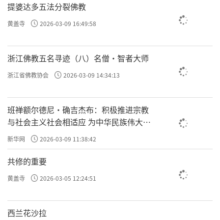
提婆达多五法分裂佛教
黄盖寺
2026-03-09 16:49:58
浙江佛教五名寻迹（八）名僧·智者大师
浙江省佛教协会
2026-03-09 14:34:13
班禅额尔德尼·确吉杰布：积极推进宗教
与社会主义社会相适应 为中华民族伟大复
兴贡献力量
新华网
2026-03-09 11:38:42
共修的重要
黄盖寺
2026-03-05 12:24:51
西兰花沙拉