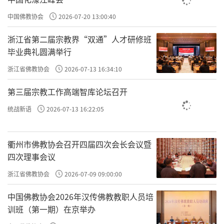
上座，阿难尊者遂告诉长者：「我今天亲耳听
中国佛教协会
2026-07-20 13:00:40
闻世尊预言，你将于七日后命终，堕入涕哭地
浙江省第二届宗教界“双通”人才研修班
狱受苦。」长者听到了这样的恶讯，心惊胆
毕业典礼圆满举行
颤、毛骨悚然，问道：「有没有什么方法可以
浙江省佛教协会
2026-07-13 16:34:10
让我在七日后躲过死劫呢？」阿难尊者摇头：
第三届宗教工作高端智库论坛召开
「没有方法可免命终。」长者又再问：「那有
统战新语
2026-07-13 16:22:05
没有办法可以让我不要堕入涕哭地狱呢？」
阿难尊者便告诉他：「世尊确实有教导一
衢州市佛教协会召开四届四次会长会议暨
个方法：假使你愿意剃除须发，出家修行学
四次理事会议
道，就可以免除地狱之苦。所以你现在应该赶
浙江省佛教协会
2026-07-09 09:00:00
快出家学道，就可以离苦得乐，速至涅槃解脱
中国佛教协会2026年汉传佛教教职人员培
的彼岸。」
训班（第一期）在京举办