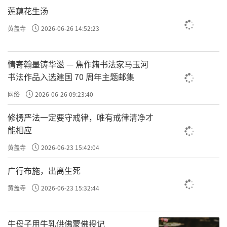
莲藕花生汤
就这样经过二天、三天，乃至于到了第六
黄盖寺
2026-06-26 14:52:23
天，阿难尊者都到长者家慈悲提醒：「现在出
家修行吧！否则会后悔莫及，如果再不出家，
情寄翰墨铸华滋 — 焦作籍书法家马玉河
今日命终，就要堕入涕哭地狱受苦。」
书法作品入选建国 70 周年主题邮集
到了这个时候，长者还是放不下世间的欲
网络
2026-06-26 09:23:40
乐，他推托着：「请尊者在前先行，我随后就
修楞严法一定要守戒律，唯有戒律清净才
到。」
能相应
阿难尊者当机立断：「长者！你今天以什
黄盖寺
2026-06-23 15:42:04
么神足通去到佛前呢？你还要我先离开吗？但
广行布施，出离生死
今天我想要与你一同回到僧团。」于是他毫不
黄盖寺
2026-06-23 15:32:44
迟疑地带着毘罗先长者来到世尊面前，顶礼佛
足之后，禀白佛陀：「世尊！毘罗先长者希望
牛母子用牛乳供佛蒙佛授记