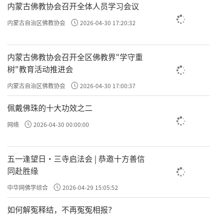
内蒙古佛教协会召开全体人员学习会议
法喜，依教奉行。
内蒙古自治区佛教协会
2026-04-30 17:20:32
责任编辑：印月
内蒙古佛教协会召开全区佛教界"学守重
树"教育活动推进会
内蒙古自治区佛教协会
2026-04-30 17:00:37
佩戴佛珠的十大功效之二
网络
2026-04-30 00:00:00
五一逢望日・三寺启法会 | 恭邀十方善信
同赴胜缘
中华网佛学综合
2026-04-29 15:05:52
如何解冤释结，不再冤冤相报？