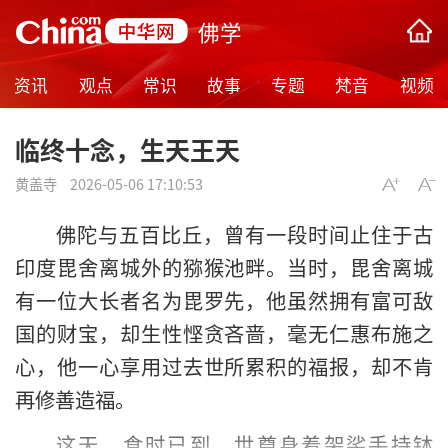
佛学
资讯
观点
常识
故事
专题
梵音
视频
临终十念，生天王天
黄盖寺
2026-05-06 17:10:53
佛陀与五百比丘，曾有一段时间止住于古
印度毘舍离城外的猕猴池畔。当时，毘舍离城
有一位大长者名为毘罗先，他虽然拥有富可敌
国的财宝，却生性悭贪吝啬，毫无仁惠布施之
心，他一心享用过去世所累积的福报，却不肯
再修善造福。
这天，食时已到，世尊身着袈裟手持钵