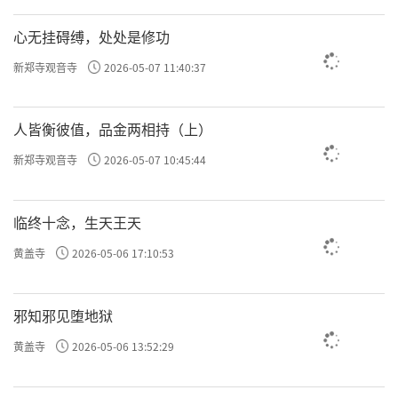
往返七遍之后，最后一生投生人间出家学道，
解脱生死苦果。为什么呢？那是因为他对如来
心无挂碍缚，处处是修功
有坚定不疑的信心。
新郑寺观音寺
2026-05-07 11:40:37
阿难！你要知道，这阎浮提娑婆世界从南
至北有二万一千由旬远，从东到西距离七千由
人皆衡彼值，品金两相持（上）
旬，假使有人供养每一位阎浮提的居民，你说
新郑寺观音寺
2026-05-07 10:45:44
他的福报多不多？」
临终十念，生天王天
阿难答覆：「世尊，他所得到的福报非常
多。」
黄盖寺
2026-05-06 17:10:53
佛陀告诉阿难：「如果有众生以坚定的信
邪知邪见堕地狱
心修行十念法门，即便时间很短，他所增长的
黄盖寺
2026-05-06 13:52:29
福报无量无边。所以，阿难！应当要以正方便
勤修十念法门。」 阿难听闻世尊的开示，无限