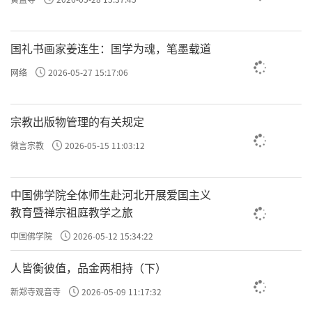
天。阿难尊者为他荼毘火化之后回到世尊面
前，顶礼佛足之后侧立佛陀身边，回禀世尊：
国礼书画家姜连生：国学为魂，笔墨载道
「刚出家的毘罗先比丘已经往生了，请问他死
网络
2026-05-27 15:17:06
后转生何处？」
世尊直言：「现在毘罗先比丘已经转生到
宗教出版物管理的有关规定
四天王天。」
微言宗教
2026-05-15 11:03:12
阿难又问：「当他在四天王天的天寿享
尽，又将投生何处？」
中国佛学院全体师生赴河北开展爱国主义
教育暨禅宗祖庭教学之旅
「他将会投生到忉利天，随后辗转生于须
中国佛学院
2026-05-12 15:34:22
夜摩天、兜率陀天、化乐天、他化自在天。从
他化自在天命终之后再依序辗转下生至四天王
人皆衡彼值，品金两相持（下）
天，阿难，毘罗先比丘将于欲界六天之中周旋
新郑寺观音寺
2026-05-09 11:17:32