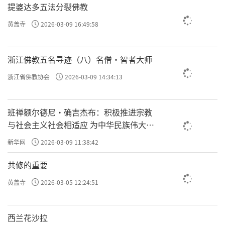
提婆达多五法分裂佛教
黄盖寺
2026-03-09 16:49:58
浙江佛教五名寻迹（八）名僧·智者大师
浙江省佛教协会
2026-03-09 14:34:13
班禅额尔德尼·确吉杰布：积极推进宗教
与社会主义社会相适应 为中华民族伟大复
兴贡献力量
新华网
2026-03-09 11:38:42
共修的重要
黄盖寺
2026-03-05 12:24:51
西兰花沙拉