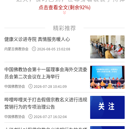
点击查看全文(剩余
92
%)
具，与阿难进城乞食。这时候，毘罗先长者请
来一群歌舞艺人在他富丽堂皇的后院里表演戏
曲、寻欢作乐，当鼓乐歌声正喧闹欢腾之时，
精彩推荐
佛陀正好路过这条后巷，他明知故问：「阿
健康义诊进寺院 真情服务暖人心
难！这歌声舞曲是来自哪一户人家？」
内蒙古佛教协会
2026-08-05 15:02:08
阿难尊者合掌答覆：「世尊！这乐声是从
毘罗先长者家里传出来的。」
中国佛教协会第十一届理事会海外交流委
员会第二次会议在上海举行
佛陀告诉阿难：「这位长者七天之后将会
中国佛教协会
2026-07-28 10:41:09
丧命，死后将立即堕入涕哭地狱之中。这位长
哔哩哔哩关于打击假借宗教名义进行违规
者过去所修的福报，今生都已经用尽，今生又
营销行为的专项治理公告
不知修善积福，福尽业现，命终之后就要堕入
中国佛教协会
2026-07-27 16:32:04
地狱受苦。」