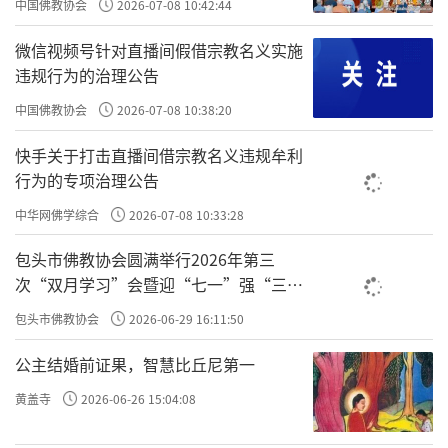
长者得知有方法可以躲过地狱苦报，便安
中国佛教协会
2026-07-08 10:42:44
下心来：「请阿难尊者先回去，我随后就
微信视频号针对直播间假借宗教名义实施
来。」
违规行为的治理公告
当时，阿难尊者便离开长者家，回到城外
中国佛教协会
2026-07-08 10:38:20
的僧团中。长者看着阿难尊者离去，心思一
快手关于打击直播间借宗教名义违规牟利
转：「佛陀所说的七天，离现在还很远，我现
行为的专项治理公告
在还可以把握时间享受五欲之乐，然后再出家
中华网佛学综合
2026-07-08 10:33:28
修行也不迟。」
包头市佛教协会圆满举行2026年第三
次“双月学习”会暨迎“七一”强“三
隔天，阿难尊者又到长者家，劝长者说：
爱”主题书画笔会
「一天已过，只剩下六天的寿命了，现在快出
包头市佛教协会
2026-06-29 16:11:50
家学道吧！」
公主结婚前证果，智慧比丘尼第一
长者心系五欲之乐，依旧敷衍塘塞：「阿
黄盖寺
2026-06-26 15:04:08
难尊者请您先回！我马上就到。」