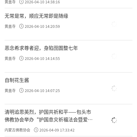
黄盖寺
2026-04-10 14:38:16
无常是常，顺应无常即是随缘
黄盖寺
2026-04-10 14:20:59
恶念希求尊者迎，身陷囹圄整七年
黄盖寺
2026-04-10 14:14:55
自制花生酱
黄盖寺
2026-04-10 14:07:25
清明追思英烈，护国共祈和平——包头市
佛教协会举办“护国息灾祈福法会暨爱国
主义电影观影活动”
内蒙古佛教协会
2026-04-09 17:33:42