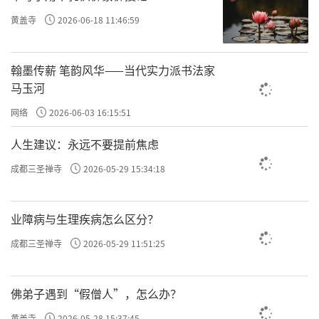
跟随您出家学道，唯愿如来允许他剃除须发，
黄盖寺
2026-06-18 11:46:59
使他得以出家修道。」
佛陀指示阿难：「你可以亲自度这位长者
翰墨传薪 笔韵风华——当代实力派书法家
出家。」
马玉河
阿难尊者遵照佛陀的嘱咐，立刻为长者剃
网络
2026-06-03 16:15:51
除须发，教他穿着三法衣，更为他传授修行法
人生建议：永远不要提前焦虑
门：「你应当时时勤修十念法门，一心专注念
成都三圣禅寺
2026-05-29 15:34:18
佛、念法、念僧、念戒、念施、念天、念休
息、念安般、念身、念死，二六时中绵绵不
业障病与生理疾病怎么区分？
断、念念无间。比丘！修十念法门的行者，可
成都三圣禅寺
2026-05-29 11:51:25
以获得殊胜的果报，得到佛法甘露的滋润。」
毘罗先比丘依照阿难尊者所教，如法修行
佛弟子遇到“假僧人”，怎么办？
十念法门，当日命终之后，立即生到四天王
黄盖寺
2026-05-28 15:37:45