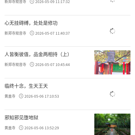
新郑寺观音寺
2026-05-09 11:17:32
自此，素食逐渐成为汉传佛教僧人的生活方
式。到了唐朝，僧人吃素已十分普遍，素食观
心无挂碍缚，处处是修功
念也影响到社会大众。汉传佛教素食传统的形
新郑寺观音寺
2026-05-07 11:40:37
成，既有历史推动，也体现了文化融合。如
今，素食不仅是僧人的选择，更成为许多人健
人皆衡彼值，品金两相持（上）
康、慈悲生活的一部分。
新郑寺观音寺
2026-05-07 10:45:44
“斋”与“素”虽然有交集，但本质上还是有
区别。“斋”强调修行中的清净身心，比如过
临终十念，生天王天
午不食，是修行方式的一部分；“素”则侧重
黄盖寺
2026-05-06 17:10:53
于饮食上的慈悲精神，强调不杀生、不食肉，
是对生命的尊重与关爱，也是日常生活中践行
邪知邪见堕地狱
慈悲的重要体现。
黄盖寺
2026-05-06 13:52:29