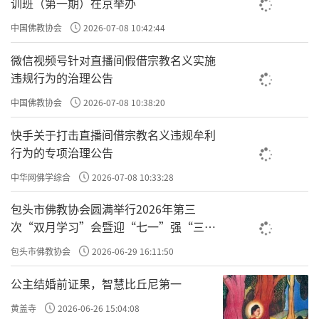
训班（第一期）在京举办
中国佛教协会
2026-07-08 10:42:44
微信视频号针对直播间假借宗教名义实施
违规行为的治理公告
中国佛教协会
2026-07-08 10:38:20
快手关于打击直播间借宗教名义违规牟利
行为的专项治理公告
中华网佛学综合
2026-07-08 10:33:28
佛教饮食文化中的“斋”与“素”，到底有什么不同？
包头市佛教协会圆满举行2026年第三
次“双月学习”会暨迎“七一”强“三
“素”的含义与发展
爱”主题书画笔会
包头市佛教协会
2026-06-29 16:11:50
现代社会很多人认为“吃斋”就是“吃素”，
其实不然，两者有着本质上的区别。
公主结婚前证果，智慧比丘尼第一
黄盖寺
2026-06-26 15:04:08
“素”主要是指饮食上的清净。在佛教中，吃