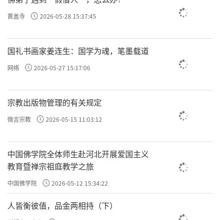
化。比如，在印度，僧侣通常通过托钵乞食来
黄盖寺
2026-05-28 15:37:45
获取食物，这种方式在中国并不容易推广。中
国僧人多由国家供养，居住在寺院中，饮食选
国礼书画家姜连生：国学为魂，笔墨载道
择上有更多的自主权。
网络
2026-05-27 15:17:06
在早期中国佛教发展过程中，帝王和百姓虽知
供养三宝，但多以三净肉为主。无论王法还是
宗教出版物管理的有关规定
戒律，都没有统一的饮食规范，有些僧人吃三
微言宗教
2026-05-15 11:03:12
净肉，有些则选择吃素。这种情况持续了很长
时间。直到南北朝时期，情况发生了转变。梁
中国佛学院全体师生赴河北开展爱国主义
教育暨禅宗祖庭教学之旅
武帝笃信佛教，终身素食，并依据《涅槃经》
《楞伽经》等经典撰写《断酒肉文》，主张僧
中国佛学院
2026-05-12 15:34:22
尼一律戒肉茹素。他颁布严令推广素食，使茹
人皆衡彼值，品金两相持（下）
素成为汉地出家众必须遵守的规定。