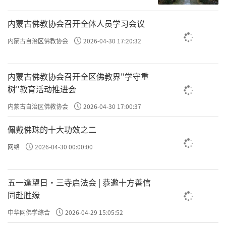
我们提倡斋日吃素，其实是两者的完美结合：
斋日清净身心，素食慈悲众生，既能净化自
内蒙古佛教协会召开全体人员学习会议
己，又能减少对其他生命的伤害。理
内蒙古自治区佛教协会
2026-04-30 17:20:32
解“斋”和“素”的意义，不仅能让我们更好
地体会佛教的修行智慧，还能感受到其中对生
内蒙古佛教协会召开全区佛教界"学守重
命的尊重与慈悲关怀，从而更自然地践行佛法
树"教育活动推进会
的精神。
内蒙古自治区佛教协会
2026-04-30 17:00:37
希望大家在斋日吃素的实践中，更深入地体会
佩戴佛珠的十大功效之二
佛教的智慧和慈悲，把这份善意延续到生活的
网络
2026-04-30 00:00:00
每一天。如果你还有关于“斋”与“素”的疑
问，欢迎留言交流，我们也会持续分享相关内
五一逢望日・三寺启法会 | 恭邀十方善信
容，陪伴大家一起在生活中践行慈悲与智慧。
同赴胜缘
中华网佛学综合
2026-04-29 15:05:52
责任编辑：印月