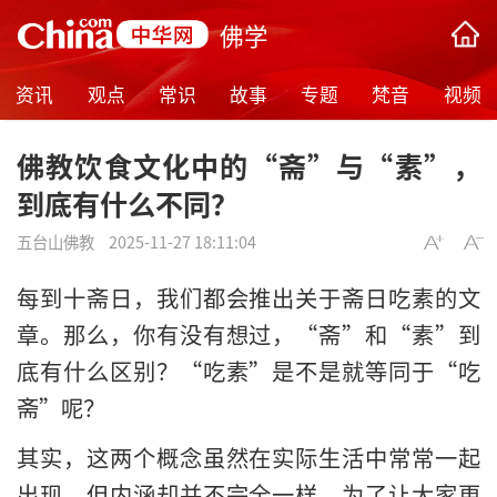
佛学
资讯
观点
常识
故事
专题
梵音
视频
佛教饮食文化中的“斋”与“素”，
到底有什么不同？
五台山佛教
2025-11-27 18:11:04
每到十斋日，我们都会推出关于斋日吃素的文
章。那么，你有没有想过，“斋”和“素”到
底有什么区别？“吃素”是不是就等同于“吃
斋”呢？
其实，这两个概念虽然在实际生活中常常一起
出现，但内涵却并不完全一样。为了让大家更