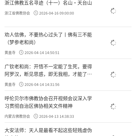
浙江佛教五名寻迹（十一）名山·天台山
浙江省佛教协会
2026-04-16 09:00:00
劝人信佛，不要热心过头了丨佛有三不能
（梦参老和尚）
黄盖寺
2026-04-14 14:50:51
广钦老和尚：开悟不一定能了生死，要得
阿罗汉，断见思惑，即无我相，才能了生
死
黄盖寺
2026-04-14 14:31:56
呼伦贝尔市佛教协会召开视频会议深入学
习贯彻自治区佛协相关文件精神
内蒙古佛教协会
2026-04-13 14:38:33
大安法师：天人是最看不起这些轻贱虚伪