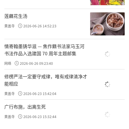
素意味着不食肉类及五辛（葱、蒜、韮、薤、
莲藕花生汤
兴渠），这是出于对生命的尊重和慈悲，避免
因饮食而杀生。
黄盖寺
2026-06-26 14:52:23
不过，在南传佛教中，“素”的标准又有不
情寄翰墨铸华滋 — 焦作籍书法家马玉河
同。比如《十诵律》提到“三净肉”
书法作品入选建国 70 周年主题邮集
《十诵律》记载：
网络
2026-06-26 09:23:40
三种净肉听噉。何等三？若眼不见、耳不闻、
修楞严法一定要守戒律，唯有戒律清净才
能相应
心不疑。云何不见？自眼不见是生故为我夺
命，如是不见。云何不闻？可信优婆塞人边，
黄盖寺
2026-06-23 15:42:04
不闻是生故为我夺命，如是不闻。云何不疑？
广行布施，出离生死
心中无有缘生疑，是中有屠儿家有自死者，是
黄盖寺
2026-06-23 15:32:44
主人善，不故为我夺命，如是不疑。”