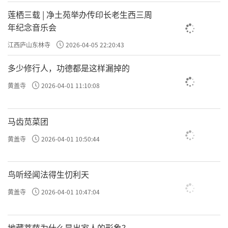
莲栖三载 | 净土苑举办传印长老生西三周
年纪念音乐会
江西庐山东林寺
2026-04-05 22:20:43
多少修行人，功德都是这样漏掉的
黄盖寺
2026-04-01 11:10:08
马齿苋菜团
黄盖寺
2026-04-01 10:50:44
鸟听经闻法得生忉利天
黄盖寺
2026-04-01 10:47:04
地藏菩萨为什么是出家人的形象？