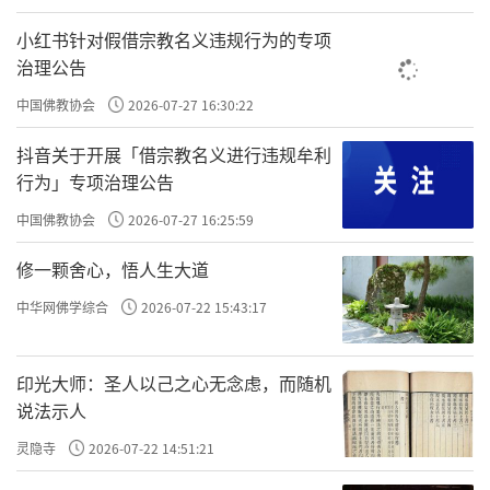
小红书针对假借宗教名义违规行为的专项
治理公告
佛教饮食文化中的“斋”与“素”，到底有什么不同？
中国佛教协会
2026-07-27 16:30:22
“斋”的由来与意义
抖音关于开展「借宗教名义进行违规牟利
行为」专项治理公告
“斋”原本的意思是“清净”，在佛教中专指
中国佛教协会
2026-07-27 16:25:59
过午不食，即不非时食。通俗的讲，就是“过
修一颗舍心，悟人生大道
了日中之后，除了饮水，不吃任何食物。”这
一规定早在佛陀时代的古印度，不光是佛教
中华网佛学综合
2026-07-22 15:43:17
徒，很多婆罗门和外道也有类似的习惯。《舍
利弗问经》中就有记载：“诸婆罗门，不非时
印光大师：圣人以己之心无念虑，而随机
说法示人
食，外道梵志，亦不邪食。”
灵隐寺
2026-07-22 14:51:21
佛陀制定夜不进食的戒律，除了修行上的要