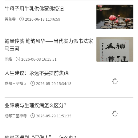
“三净肉”指僧侣如果在乞食的过程中，布施
牛母子用牛乳供佛蒙佛授记
者给予的肉食是可以接受的，但是，这肉食必
黄盖寺
2026-06-18 11:46:59
须满足三个条件：
翰墨传薪 笔韵风华——当代实力派书法家
其一，僧侣不曾眼见宰杀的全过程；
马玉河
其二，僧侣不曾听到宰杀时动物的喊叫声；
网络
2026-06-03 16:15:51
其三，此肉食不得是布施者特意为僧侣宰杀烹
人生建议：永远不要提前焦虑
制。
成都三圣禅寺
2026-05-29 15:34:18
如果同时具备这三种条件，乞食的僧侣获得之
后，便可以食用。这也是南传佛教至今仍允许
业障病与生理疾病怎么区分？
僧侣接受布施肉食的原因。
成都三圣禅寺
2026-05-29 11:51:25
随着佛教传入中国，由于生活习惯和社会环境
的不同，佛教在饮食方式上也发生了很大的变
佛弟子遇到“假僧人”，怎么办？