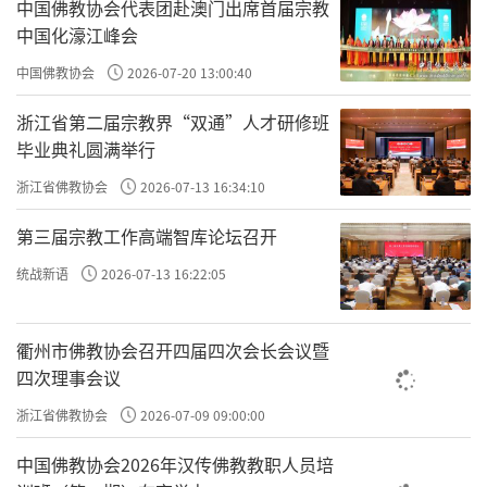
中国佛教协会代表团赴澳门出席首届宗教
求，还有怜悯饿鬼道众生的考虑。其中一个原
中国化濠江峰会
因是怜悯饿鬼道众生。传说饿鬼因业障深重，
中国佛教协会
2026-07-20 13:00:40
听到碗筷声却无法进食，咽喉如火，痛苦加
剧。为了减少他们的痛苦，佛陀规定比丘过午
浙江省第二届宗教界“双通”人才研修班
毕业典礼圆满举行
不食。
浙江省佛教协会
2026-07-13 16:34:10
“斋”不仅是饮食上的规定，更强调通过节制
第三届宗教工作高端智库论坛召开
饮食来培养修行者的克制力和清净心。在中国
统战新语
2026-07-13 16:22:05
古代，祭祀神灵或举行重要仪式前，人们也会
进行斋戒，以示尊敬和虔诚。这种文化习惯与
佛教的“不非时食”戒律在精神上有一定的共
衢州市佛教协会召开四届四次会长会议暨
四次理事会议
通之处。
浙江省佛教协会
2026-07-09 09:00:00
中国佛教协会2026年汉传佛教教职人员培