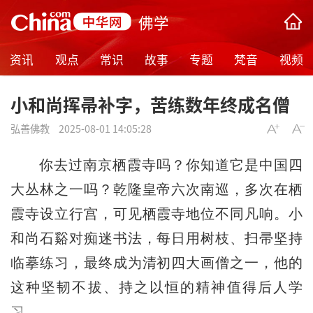
佛学
资讯
观点
常识
故事
专题
梵音
视频
小和尚挥帚补字，苦练数年终成名僧
弘善佛教
2025-08-01 14:05:28
你去过南京栖霞寺吗？你知道它是中国四
大丛林之一吗？乾隆皇帝六次南巡，多次在栖
霞寺设立行宫，可见栖霞寺地位不同凡响。小
和尚石谿对痴迷书法，每日用树枝、扫帚坚持
临摹练习，最终成为清初四大画僧之一，他的
这种坚韧不拔、持之以恒的精神值得后人学
习。