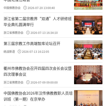
银两不就行了？”
中国佛教协会
2026-07-20 13:00:40
知府乐不可支，连声说：“太好了，就这么
浙江省第二届宗教界“双通”人才研修班
办！”
毕业典礼圆满举行
次日，栖霞寺前门庭若市，人头攒动，闻
浙江省佛教协会
2026-07-13 16:34:10
讯赶来的文人墨客，乡党官吏们川流不息；骑
第三届宗教工作高端智库论坛召开
马的、坐轿的一个个附庸风雅，把寺里管招待
统战新语
2026-07-13 16:22:05
的和尚忙得不亦乐乎。看看人已到齐，知府命
手下抬出一大捆毛笔，一大缸墨汁，宣纸也备
衢州市佛教协会召开四届四次会长会议暨
好一大摞，然后传令将栖霞寺的大愿摘下，放
四次理事会议
在大雄宝殿前的方砖地上。
浙江省佛教协会
2026-07-09 09:00:00
知府清清喉咙，抑扬顿挫地说：“诸位诗兄
中国佛教协会2026年汉传佛教教职人员培
训班（第一期）在京举办
文友，本府不才，今日特请大家把栖霞寺匾上