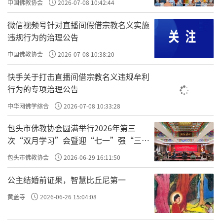
中国佛教协会
2026-07-08 10:42:44
的‘寺’字补齐，有贤能者，赏纹银百两。”
微信视频号针对直播间假借宗教名义实施
话未说完，人群中早有几位撸胳膊挽袖子
违规行为的治理公告
跃跃欲试。众人围挤到匾前，一看“栖霞寺”三
中国佛教协会
2026-07-08 10:38:20
字，字字状如斗大，笔笔重若千钧，又都迟疑
快手关于打击直播间借宗教名义违规牟利
起来。不过，还是有人好出风头，抢起大笔“唰
行为的专项治理公告
唰”几下，放到原字上一对照，差之千里。知府
中华网佛学综合
2026-07-08 10:33:28
看得火气顿生，接连催促能者先上，可众人扭
包头市佛教协会圆满举行2026年第三
扭捏捏，你谦我让的，场面十分尴尬。
次“双月学习”会暨迎“七一”强“三
爱”主题书画笔会
此刻，旁边有个叫石谿的跑腿小和尚不禁
包头市佛教协会
2026-06-29 16:11:50
捂嘴“扑哧”一乐，惹得那帮文人墨客瞋目而视。
公主结婚前证果，智慧比丘尼第一
住持和尚狠狠地瞪了他一眼，低声骂道：“不识
黄盖寺
2026-06-26 15:04:08
相的东西，还不快滚。”石谿不服气地说：“我比