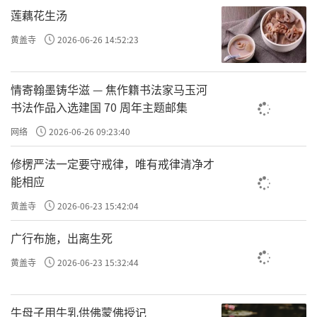
他们写的强多了。”
莲藕花生汤
周围的文人们立刻摔腹大笑起来。知府却
黄盖寺
2026-06-26 14:52:23
闻言心动，暗忖：那些庸才未必指得上，既然
这小和尚敢大言不惭，那就让他试试看吧。知
情寄翰墨铸华滋 — 焦作籍书法家马玉河
书法作品入选建国 70 周年主题邮集
府和颜悦色地说：“本府从不以地位取人，你可
网络
2026-06-26 09:23:40
以一试，笔墨任你使用。”
修楞严法一定要守戒律，唯有戒律清净才
石谿瞧了瞧那一大捆毛笔，摆摆手：“太小
能相应
了”。随即他连跑带颠地赶到寺前，从山门后抄
黄盖寺
2026-06-23 15:42:04
出把秃毛的扫帚说：“我用这个写。”
广行布施，出离生死
知府不禁愕然，扫兴地说：“莫非你戏弄本
黄盖寺
2026-06-23 15:32:44
府不成！”
石谿不卑不亢地回答：“大人，你既同意让
牛母子用牛乳供佛蒙佛授记