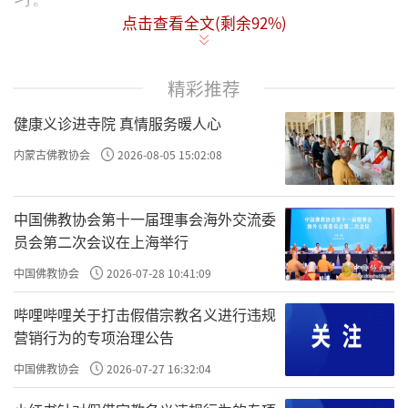
点击查看全文(剩余
92
%)
栖霞寺山门前的大匾上，刻有三个斗大的
字--栖霞寺，字体遒劲有力，神韵无穷。相传这
精彩推荐
是唐代大书法家颜真卿的墨迹。直到清朝，由
健康义诊进寺院 真情服务暖人心
于多年风吹日晒，霜打雨淋，栖霞寺的“寺”字只
内蒙古佛教协会
2026-08-05 15:02:08
剩上半部的“土”字，下半部的“寸”字剥落了。远
远一望，栖霞寺成了“栖霞土”，大煞风景。
中国佛教协会第十一届理事会海外交流委
员会第二次会议在上海举行
乾隆年间，有一次皇帝下江南巡游。江宁
中国佛教协会
2026-07-28 10:41:09
知府得信异常恐慌，因为他知道当今圣上喜欢
舞文弄墨，爱作个诗题个字什么的。况金陵乃
哔哩哔哩关于打击假借宗教名义进行违规
营销行为的专项治理公告
江南名城，栖霞山又是座名山，皇帝肯定会
中国佛教协会
2026-07-27 16:32:04
去。到时要是让万岁看见栖霞寺的破匾龙颜发
怒，自己可吃罪不起。