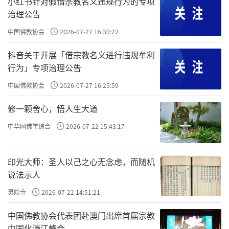
小红书针对假借宗教名义违规行为的专项
治理公告
知府思绪如麻，想请人临摹，又无原型可
中国佛教协会
2026-07-27 16:30:22
参考，再说颜真卿的手笔岂是凡人能模仿的，
抖音关于开展「借宗教名义进行违规牟利
就算有，怕也远水解不了近渴，这该如何是
行为」专项治理公告
好？急得知府整日长嘘短叹，愁眉紧锁。他门
中国佛教协会
2026-07-27 16:25:59
下有个尖嘴猴腮的幕僚，善察颜观色，见主子
修一颗舍心，悟人生大道
为难，就讨好说：“大人，要解燃眉之急，卑职
中华网佛学综合
2026-07-22 15:43:17
倒有个办法。”
知府一听像抓到根救命稻草，紧着问：“什
印光大师：圣人以己之心无念虑，而随机
么办法，快讲。”
说法示人
灵隐寺
2026-07-22 14:51:21
幕僚道：“大人何不把金陵城的文人都请到
栖霞寺比字，谁写得好，就用谁的，再赏他些
中国佛教协会代表团赴澳门出席首届宗教
中国化濠江峰会