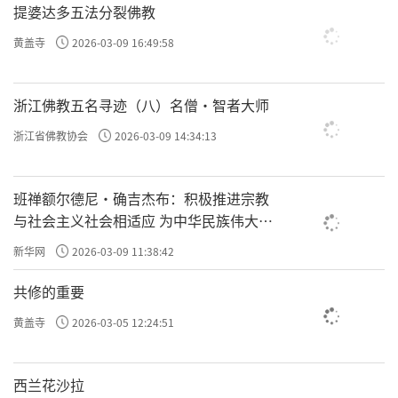
提婆达多五法分裂佛教
黄盖寺
2026-03-09 16:49:58
浙江佛教五名寻迹（八）名僧·智者大师
浙江省佛教协会
2026-03-09 14:34:13
班禅额尔德尼·确吉杰布：积极推进宗教
与社会主义社会相适应 为中华民族伟大复
兴贡献力量
新华网
2026-03-09 11:38:42
共修的重要
黄盖寺
2026-03-05 12:24:51
西兰花沙拉