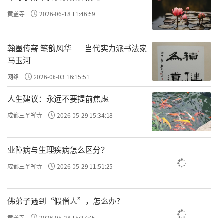
我写，就应相信我才是。请再给我半缸墨汁
黄盖寺
2026-06-18 11:46:59
吧！”
翰墨传薪 笔韵风华——当代实力派书法家
“好，你若在此故弄玄虚，严惩不怠。”
马玉河
墨汁抬来，大匾上蒙住宣纸。就见石谿疾
网络
2026-06-03 16:15:51
步走至缸前，提起扫帚蘸饱浓墨，静气凝神，
人生建议：永远不要提前焦虑
双肩一较力，“唰唰唰”三扫帚，重若崩云，轻如
成都三圣禅寺
2026-05-29 15:34:18
蝉翼，导之泉注，顿之山安，一个斗大的“寸”字
瞬间跃然纸上，字迹端庄秀丽，气势非凡，珠
业障病与生理疾病怎么区分？
联璧合，相映成辉。观者先是一愣，继而喝彩
成都三圣禅寺
2026-05-29 11:51:25
声四起，掌击如雷。知府更是大喜过望，高
呼：“奇才呀！奇才！来人呀，快抬赏银。”
佛弟子遇到“假僧人”，怎么办？
墨客们困惑不解，这小和尚怎有如此深厚
黄盖寺
2026-05-28 15:37:45