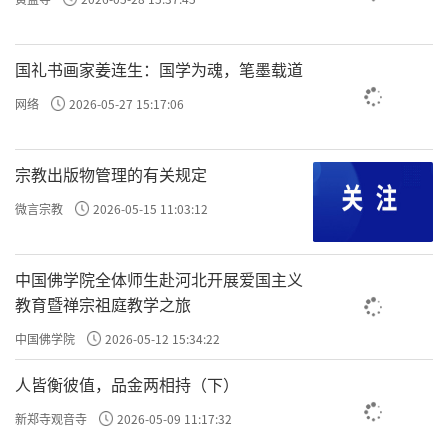
的书法功底？原来，石谿自幼就酷爱写字，可
国礼书画家姜连生：国学为魂，笔墨载道
又没钱买纸笔，只好折根树枝在地上练，春秋
寒暑从不间断。后来他到栖霞寺当了和尚，专
网络
2026-05-27 15:17:06
管清扫山门前的那块地。天长日久，他对大匾
宗教出版物管理的有关规定
上的寺名产生了兴趣，就扫帚代笔、清水作
墨、大地当纸，苦苦临摹了7年，光扫帚就用坏
微言宗教
2026-05-15 11:03:12
无数把，山门前的地也被扫成坑坑洼洼的。
中国佛学院全体师生赴河北开展爱国主义
而这一切，住持和尚一概不知。如今见有
教育暨禅宗祖庭教学之旅
银子作赏，住持从心眼里往外乐，也随声附和
中国佛学院
2026-05-12 15:34:22
地说：“我早看出石谿天资不凡，定会有出息
人皆衡彼值，品金两相持（下）
的。”
新郑寺观音寺
2026-05-09 11:17:32
石谿却不恋金银，他对知府说：“赏银请给