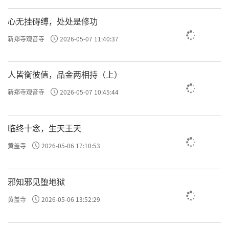
住持吧！我只希望能走遍丛山灵迹，求教名释
心无挂碍缚，处处是修功
高僧，钻习书法，增长学识。”
新郑寺观音寺
2026-05-07 11:40:37
知府欣然应允。若干年后，石谿果真成了
人皆衡彼值，品金两相持（上）
名家，不光书法首屈一指，绘画方面也颇有造
诣，被列为清初金陵四大书画名僧之一。
新郑寺观音寺
2026-05-07 10:45:44
责任编辑：印月
临终十念，生天王天
黄盖寺
2026-05-06 17:10:53
邪知邪见堕地狱
黄盖寺
2026-05-06 13:52:29