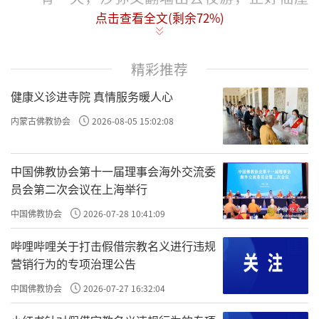
点击查看全文(剩余
72
%)
禅师在夜里出来巡寮，发现后院的墙角有一张
高脚的凳子，知道有人偷溜到外面去。禅师没
有惊动任何人，只是静静地将高脚凳移开，然
精彩推荐
后站在墙角下等候。沙弥夜游回来，不知道凳
健康义诊进寺院 真情服务暖人心
子已经移走，一脚就踩在仙崖禅师的肩上跳下
内蒙古佛教协会
2026-08-05 15:02:08
来，然后他才看清楚竟然是禅师，惊慌得不知
如何是好。
中国佛教协会第十一届理事会海外交流委
员会第二次会议在上海举行
但是，仙崖禅师非常慈祥温和，一点儿都
没有责备他，反而安慰他说：“夜凉如水，小
中国佛教协会
2026-07-28 10:41:09
心受凉。赶快回去加一件衣服吧！”
哔哩哔哩关于打击假借宗教名义进行违规
营销行为的专项治理公告
虽然这件事情仙崖禅师从未对任何一个人
中国佛教协会
2026-07-27 16:32:04
谈起，但从此以后，寺里再也没有人在晚饭后