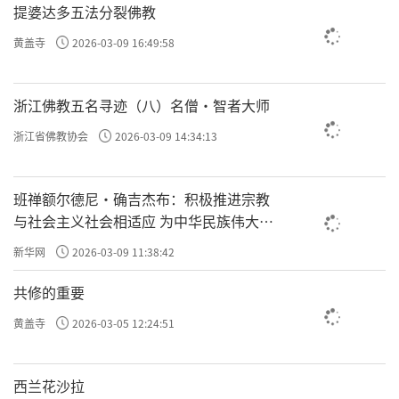
提婆达多五法分裂佛教
黄盖寺
2026-03-09 16:49:58
浙江佛教五名寻迹（八）名僧·智者大师
浙江省佛教协会
2026-03-09 14:34:13
班禅额尔德尼·确吉杰布：积极推进宗教
与社会主义社会相适应 为中华民族伟大复
兴贡献力量
新华网
2026-03-09 11:38:42
共修的重要
黄盖寺
2026-03-05 12:24:51
西兰花沙拉