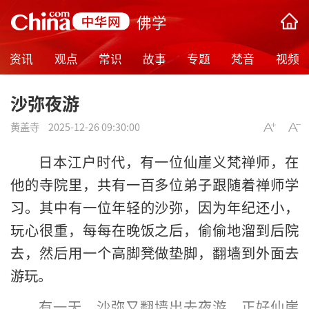
佛学
资讯
观点
常识
故事
专题
梵音
视频
沙弥夜游
黄盖寺
2025-12-26 09:30:00
日本江户时代，有一位仙崖义梵禅师，在
他的寺院里，共有一百多位弟子跟随着禅师学
习。其中有一位年轻的沙弥，因为年纪还小，
玩心很重，每每在晚饭之后，偷偷地溜到后院
去，然后用一个高脚凳做垫脚，翻墙到外面去
游玩。
有一天，沙弥又翻墙出去夜游，正好仙崖