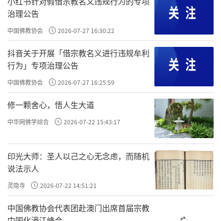
出去夜游了。
小红书针对假借宗教名义违规行为的专项
治理公告
仙崖禅师以鼓励代替责备，以关怀代替处
中国佛教协会
2026-07-27 16:30:22
罚，反而收到了教育的效果。
抖音关于开展「借宗教名义进行违规牟利
禅门的教育一向以慈悲方便为原则，以天
行为」专项治理公告
下父母的心，来对待子弟。虽然有时棒喝斥
中国佛教协会
2026-07-27 16:25:59
责，但是这也要看受教者的根机，才会以大您
修一颗舍心，悟人生大道
悲、大方便来教育。
中华网佛学综合
2026-07-22 15:43:17
今日的老师、父母在教育子弟时，要观察
学生、儿女的根性，然后才施予教化。爱心、
印光大师：圣人以己之心无念虑，而随机
关怀、辅导、帮助，才能达到教育的效果。
说法示人
灵隐寺
2026-07-22 14:51:21
责任编辑：印月
中国佛教协会代表团赴澳门出席首届宗教
中国化濠江峰会