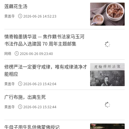
莲藕花生汤
也是这样的。在贤劫人寿两万岁迦叶佛出世
时，印度鹿野苑有一位婆罗门的儿子，世间学
黄盖寺
2026-06-26 14:52:23
问没有不通晓的地方。而这位婆罗门对迦叶佛
具足极大信心，在佛前皈依、受戒。死后，转
情寄翰墨铸华滋 — 焦作籍书法家马玉河
书法作品入选建国 70 周年主题邮集
生到天界。儿子无法接受失去父亲这事，伤心
网络
2026-06-26 09:23:40
得不得了，天天哭喊。
这一切被死去的父亲看到了，于是显现在
修楞严法一定要守戒律，唯有戒律清净才
能相应
儿子面前，开导他：『你不必这么痛苦。我在
迦叶佛前皈依、受戒，死后转生到天界。你也
黄盖寺
2026-06-23 15:42:04
应该皈依迦叶佛，对你以后会有利益的。』儿
广行布施，出离生死
子听后，就到迦叶佛前皈依出家，临终之时，
黄盖寺
2026-06-23 15:32:44
他发了一个愿：
『我在迦叶佛教法下出家，没有得到什么
牛母子用牛乳供佛蒙佛授记