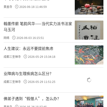
境界，希望我将来能在释迦牟尼佛的教法下出
黄盖寺
2026-06-18 11:46:59
家，证得罗汉果位。』
由于他当时所发的愿力，现在已经成熟，
翰墨传薪 笔韵风华——当代实力派书法家
所以能在我的教法下出家，成为阿罗汉。当时
马玉河
的父子就是现在的父子，当时的儿子是听从父
网络
2026-06-03 16:15:51
亲的开导而出家的；今生也是听从父亲的开
人生建议：永远不要提前焦虑
导，再加上前世他曾经发过的愿力，才得以出
家证罗汉果。这就是婆罗门父子的前后因
成都三圣禅寺
2026-05-29 15:34:18
缘。」
业障病与生理疾病怎么区分？
责任编辑：印月
成都三圣禅寺
2026-05-29 11:51:25
佛弟子遇到“假僧人”，怎么办？
黄盖寺
2026-05-28 15:37:45