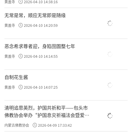
黄盖寺
2026-04-10 14:38:16
无常是常，顺应无常即是随缘
黄盖寺
2026-04-10 14:20:59
恶念希求尊者迎，身陷囹圄整七年
黄盖寺
2026-04-10 14:14:55
自制花生酱
黄盖寺
2026-04-10 14:07:25
清明追思英烈，护国共祈和平——包头市
佛教协会举办“护国息灾祈福法会暨爱国
主义电影观影活动”
内蒙古佛教协会
2026-04-09 17:33:42