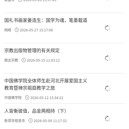
闲，韵度翩翩，别具一种雅俗共赏的艺术魅
力。他的墨竹“时称天下第一”并传播海
国礼书画家姜连生：国学为魂，笔墨载道
外，“绢素一出，能令朝鲜、日本、暹罗海外
网络
2026-05-27 15:17:06
诸国悬金争购”，有“夏卿一个竹，西凉十锭
金”之谣。
宗教出版物管理的有关规定
责任编辑：印月
微言宗教
2026-05-15 11:03:12
中国佛学院全体师生赴河北开展爱国主义
教育暨禅宗祖庭教学之旅
中国佛学院
2026-05-12 15:34:22
人皆衡彼值，品金两相持（下）
新郑寺观音寺
2026-05-09 11:17:32