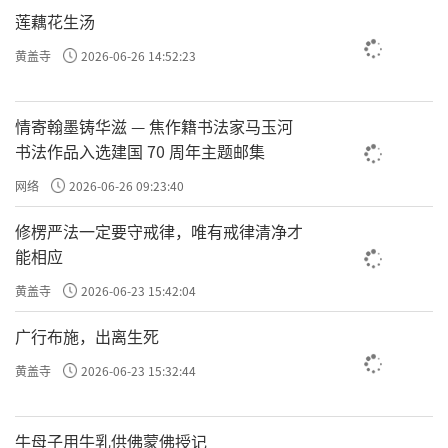
莲藕花生汤
黄盖寺
2026-06-26 14:52:23
明水墨竹林大士图
这幅《竹林大士图》不仅是夏昶画作中的瑰
情寄翰墨铸华滋 — 焦作籍书法家马玉河
宝，也是观音菩萨画像中的经典之作。它以竹
书法作品入选建国 70 周年主题邮集
子的坚韧和观音的慈悲为人们展现了一种独特
网络
2026-06-26 09:23:40
的审美体验，让人在欣赏画作的同时，也能感
修楞严法一定要守戒律，唯有戒律清净才
受到一种心灵的宁静与平和。
能相应
黄盖寺
2026-06-23 15:42:04
广行布施，出离生死
黄盖寺
2026-06-23 15:32:44
牛母子用牛乳供佛蒙佛授记