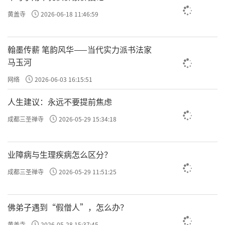
黄盖寺
2026-06-18 11:46:59
翰墨传薪 笔韵风华——当代实力派书法家
马玉河
网络
2026-06-03 16:15:51
人生建议：永远不要提前焦虑
成都三圣禅寺
2026-05-29 15:34:18
明水墨竹林大士图
业障病与生理疾病怎么区分？
夏昶（1388—1470年），字仲昭，号自在居
成都三圣禅寺
2026-05-29 11:51:25
士，又号玉峰，江苏昆山人。官至太常寺少
卿。善画墨竹，初师王绂，后融会吴镇、倪瓒
佛弟子遇到“假僧人”，怎么办？
画法，以法度谨严的楷书笔意入画，气态安
黄盖寺
2026-05-28 15:37:45