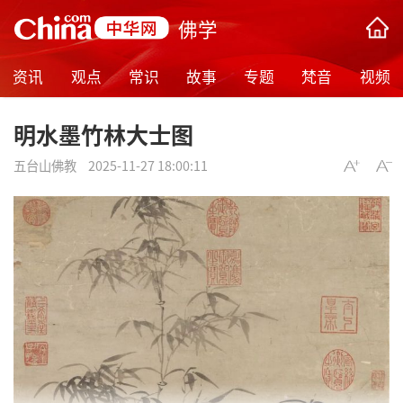
佛学
资讯
观点
常识
故事
专题
梵音
视频
明水墨竹林大士图
五台山佛教
2025-11-27 18:00:11