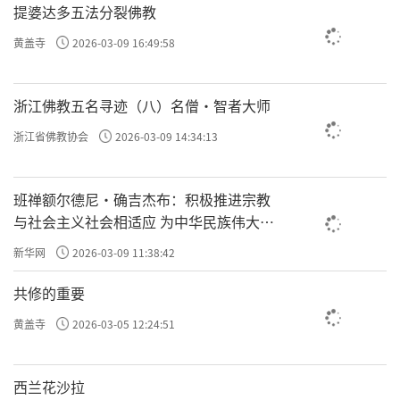
提婆达多五法分裂佛教
黄盖寺
2026-03-09 16:49:58
浙江佛教五名寻迹（八）名僧·智者大师
浙江省佛教协会
2026-03-09 14:34:13
班禅额尔德尼·确吉杰布：积极推进宗教
与社会主义社会相适应 为中华民族伟大复
兴贡献力量
新华网
2026-03-09 11:38:42
共修的重要
黄盖寺
2026-03-05 12:24:51
西兰花沙拉