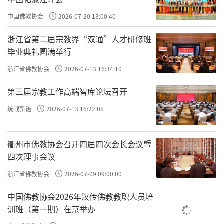
中国佛教协会
2026-07-20 13:00:40
浙江省第二届宗教界“双通”人才研修班
毕业典礼圆满举行
明水墨竹林大士图
浙江省佛教协会
2026-07-13 16:34:10
在这幅《竹林大士图》中，观音菩萨静静地坐
第三届宗教工作高端智库论坛召开
在竹林中，她的眼神慈悲，手执法器，周围是
统战新语
2026-07-13 16:22:05
翠绿的竹子，显得格外宁静而庄严。夏昶通过
这幅画作，将观音菩萨的慈悲与竹子的坚韧完
衢州市佛教协会召开四届四次会长会议暨
美地结合在一起，展现了一种独特的禅意之
四次理事会议
美。
浙江省佛教协会
2026-07-09 09:00:00
中国佛教协会2026年汉传佛教教职人员培
训班（第一期）在京举办