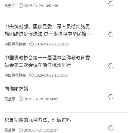
黄盖寺
2026-04-29 14:51:36
中央统战部、国家民委：深入贯彻实施民
族团结进步促进法 进一步增强中华民族凝
聚力向心力
中国佛教协会
2026-04-29 12:29:32
中国佛教协会第十一届理事会佛教教育委
我们经常说：没有福德，没有智慧。那你
员会第二次会议在浙江杭州举行
修啊！既然没有福德，那你修福德；没有智
中国佛教协会
2026-04-29 12:05:07
慧，你修智慧啊。怎么样修法呢？就是我上来
向佛陀求婚
说的：利益一切众生。你给它念一句阿弥陀
黄盖寺
2026-04-29 10:24:05
佛，念句观世音菩萨。”这种布施有大功德，
如早年印光法师的僧寮里，一到夏天满屋子尽
积累功德的九种方法，你做过吗
是吸血花蚊子。
黄盖寺
2026-04-27 15:22:37