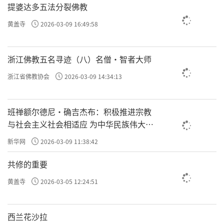
提婆达多五法分裂佛教
黄盖寺
2026-03-09 16:49:58
浙江佛教五名寻迹（八）名僧·智者大师
浙江省佛教协会
2026-03-09 14:34:13
班禅额尔德尼·确吉杰布：积极推进宗教
与社会主义社会相适应 为中华民族伟大复
兴贡献力量
新华网
2026-03-09 11:38:42
共修的重要
黄盖寺
2026-03-05 12:24:51
西兰花沙拉