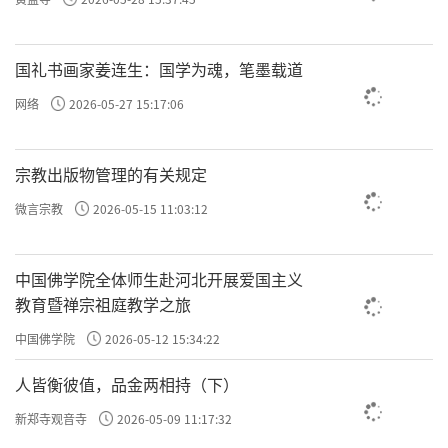
去伤害它们。
现代还有很多善巧的方式，例如：一、在门
国礼书画家姜连生：国学为魂，笔墨载道
前窗后摆上几盆薄荷、夜来香、米兰、玫瑰或
网络
2026-05-27 15:17:06
茉莉花。二、还可以在室内的花盆里栽几株西
红柿，让西红柿叶子发出的气味驱赶蚊虫。
宗教出版物管理的有关规定
三、室内有许多蚊子的情况下，可以在室内点
微言宗教
2026-05-15 11:03:12
燃几块干桔子皮，燃烧产生的青烟会使蚊子从
敞开的门窗处飞出室外。四、入睡前，可以在
中国佛学院全体师生赴河北开展爱国主义
床旁放几盒揭开的清凉油或风油精，它们会令
教育暨禅宗祖庭教学之旅
蚊子退避三舍。五、这些方法都不起效的话，
中国佛学院
2026-05-12 15:34:22
可以直接配备蚊帐，以隔绝蚊虫。
人皆衡彼值，品金两相持（下）
叁
新郑寺观音寺
2026-05-09 11:17:32