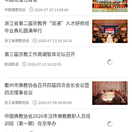
中国佛教协会
2026-07-20 13:00:40
三参法师讲过一个发生在自己身上的故事：
浙江省第二届宗教界“双通”人才研修班
毕业典礼圆满举行
有一次我洗手的时候，看到水斗里有一只
浙江省佛教协会
2026-07-13 16:34:10
小虫，我把它撩到一边。因为小虫一旦被冲到
下水道，它要从阴暗的下水道爬上来，那比爬
第三届宗教工作高端智库论坛召开
几十层楼还要难，几乎没有生还的可能。
统战新语
2026-07-13 16:22:05
我们学佛的人不能麻木到因为一个生命的
衢州市佛教协会召开四届四次会长会议暨
弱小而漠视它。就是连洗手盆内的虫，我们都
四次理事会议
要尽量找办法救它出来。那天我忽然产生这样
浙江省佛教协会
2026-07-09 09:00:00
一种思维，如果我们不去救水里的这只虫，因
为我们的鲁莽，它被冲到阴暗的角落里了，我
中国佛教协会2026年汉传佛教教职人员培
训班（第一期）在京举办
们对它的生死漠不关心，这样的人能见到观世