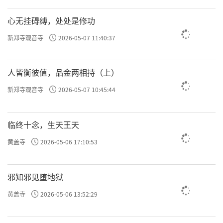
修福的好时机
心无挂碍缚，处处是修功
面对蚊虫，其实也是佛弟子修福报的机会，如
新郑寺观音寺
2026-05-07 11:40:37
梦参老和尚曾开示：
人皆衡彼值，品金两相持（上）
“法布施为一切布施之首。说我也不能讲
经，不会说 法，念句阿弥陀佛总可以吧？我想
新郑寺观音寺
2026-05-07 10:45:44
每一位道友都会吧？
临终十念，生天王天
现在夏天了，虫子、蚂蚁，路上到处有各种虫
黄盖寺
2026-05-06 17:10:53
类。你见到给它念一句阿弥陀佛，这叫法布
施……当你对一个蚂蚁念念，你有什么希求
邪知邪见堕地狱
吗？还需要蚂蚁感谢你吗？没有呀！所以，你
在这个时候什么心都不生，不住色布施，这叫
黄盖寺
2026-05-06 13:52:29
法施啊。