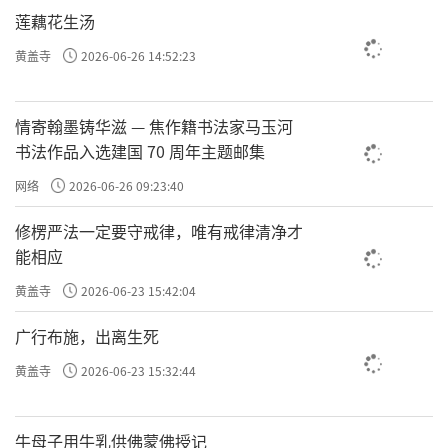
莲藕花生汤
黄盖寺
2026-06-26 14:52:23
情寄翰墨铸华滋 — 焦作籍书法家马玉河
书法作品入选建国 70 周年主题邮集
假设如果见到，你问观世音菩萨，我天天
网络
2026-06-26 09:23:40
向您祈祷，您为什么不见我呢？或许观音菩萨
会告诉我们，我就是那天洗手盆里被你冲走的
修楞严法一定要守戒律，唯有戒律清净才
能相应
那只虫。
黄盖寺
2026-06-23 15:42:04
我们要在一只虫上看到它的佛性，那只虫
广行布施，出离生死
跟观音菩萨的佛性没有不同，进一步想它跟你
有没有关系？
黄盖寺
2026-06-23 15:32:44
当我们不能珍惜每一个生命，不能在每一
牛母子用牛乳供佛蒙佛授记