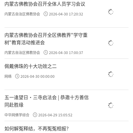
内蒙古佛教协会召开全体人员学习会议
这法施比一个物质的布施的功德大多少
内蒙古自治区佛教协会
2026-04-30 17:20:32
倍！你给人家东西，那个随时就消灭了，他用
完了就没有了，你给他说一句法，他永远享
内蒙古佛教协会召开全区佛教界"学守重
受。好比一个蚂蚁、蚊虫，乃至一切的小生
树"教育活动推进会
物，你给它念句佛，它闻到这一句法的利益，
内蒙古自治区佛教协会
2026-04-30 17:00:37
使它就脱离痛苦……
佩戴佛珠的十大功效之二
网络
2026-04-30 00:00:00
五一逢望日・三寺启法会 | 恭邀十方善信
同赴胜缘
中华网佛学综合
2026-04-29 15:05:52
如何解冤释结，不再冤冤相报？