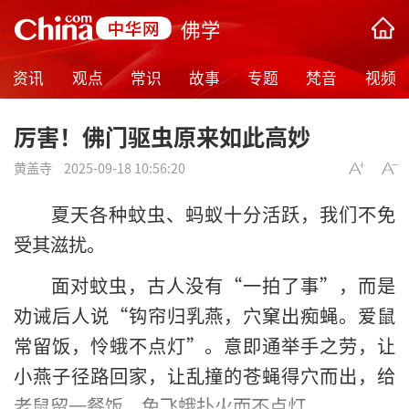
佛学
资讯
观点
常识
故事
专题
梵音
视频
厉害！佛门驱虫原来如此高妙
黄盖寺
2025-09-18 10:56:20
夏天各种蚊虫、蚂蚁十分活跃，我们不免
受其滋扰。
面对蚊虫，古人没有“一拍了事”，而是
劝诫后人说“钩帘归乳燕，穴窠出痴蝇。爱鼠
常留饭，怜蛾不点灯”。意即通举手之劳，让
小燕子径路回家，让乱撞的苍蝇得穴而出，给
老鼠留一餐饭，免飞蛾扑火而不点灯。