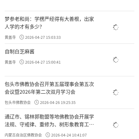
法师严守戒律，绝不杀生，并拒绝了弟子们
为自己设起蚊帐：“不用，看来是我德行修得
梦参老和尚：学楞严经得有大善根，出家
不够好才招来它们，那我就应该受它们监督，
人学的才有多少？
我会让它们迁走的。”此后，法师修行日益精
黄盖寺
2026-04-27 15:03:33
进，到了后来，不论春夏秋冬，寮房内再无蚊
自制白芝麻酱
虫。
黄盖寺
2026-04-27 15:00:41
责任编辑：印月
包头市佛教协会召开第五届理事会第五次
会议暨2026年第二次双月学习会
包头市佛教协会
2026-04-26 19:25:35
通辽市、锡林郭勒盟等地佛教协会开展学
法规、守戒律、重修为、树形象教育工作
专题学习会
内蒙古自治区佛教协会
2026-04-24 10:41:07