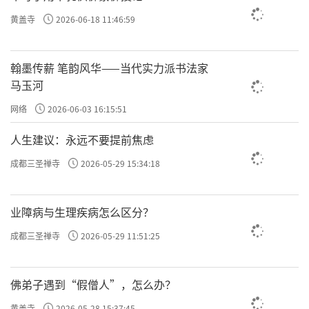
个生命上看到它的佛性，看到它是对我们恩深
黄盖寺
2026-06-18 11:46:59
缘重的祖先的话，我们就不好意思开口去求佛
菩萨。因为你要求的佛菩萨，是跟每一个卑微
翰墨传薪 笔韵风华——当代实力派书法家
的生命完全平等的。
马玉河
网络
2026-06-03 16:15:51
贰
人生建议：永远不要提前焦虑
佛子如何解决蚊虫滋扰
成都三圣禅寺
2026-05-29 15:34:18
业障病与生理疾病怎么区分？
面对蚊虫的侵扰，不杀是原则，驱赶是方便。
成都三圣禅寺
2026-05-29 11:51:25
我们生活中也常常会碰到蚊虫，如果他们亲
近我们了，你不喜欢，你可以手挥一挥，让它
佛弟子遇到“假僧人”，怎么办？
们离开。或者念普庵呪驱蚊虫，尽量不要有意
黄盖寺
2026-05-28 15:37:45