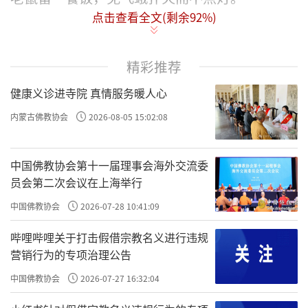
点击查看全文(剩余
92
%)
在佛教里，基于“众生平等”等理念，对
待任何一个生命更是慎之又慎。据《十诵律》
精彩推荐
记载，佛陀当年看到弟子房中的卧具被虫蚁啃
健康义诊进寺院 真情服务暖人心
食后，慢慢地将被褥、枕头轻轻拿起抖动，好
让虫蚁散去。
内蒙古佛教协会
2026-08-05 15:02:08
近代，弘一法师在落座藤椅前也会轻微摇
中国佛教协会第十一届理事会海外交流委
晃以让虫蚁撤离避免被压受伤。印光大师则任
员会第二次会议在上海举行
蚊虫侵扰，不予理会，仍然一心念 佛。
中国佛教协会
2026-07-28 10:41:09
这种悲悯、恻隐之心的背后，其实是一种
哔哩哔哩关于打击假借宗教名义进行违规
究竟长远的生命观。
营销行为的专项治理公告
中国佛教协会
2026-07-27 16:32:04