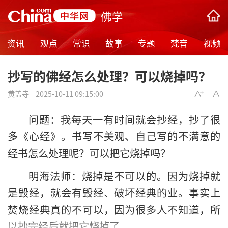
佛学
资讯
观点
常识
故事
专题
梵音
视频
抄写的佛经怎么处理？可以烧掉吗？
黄盖寺
2025-10-11 09:15:00
问题：我每天一有时间就会抄经，抄了很
多《心经》。书写不美观、自己写的不满意的
经书怎么处理呢？可以把它烧掉吗？
明海法师：烧掉是不可以的。因为烧掉就
是毁经，就会有毁经、破坏经典的业。事实上
焚烧经典真的不可以，因为很多人不知道，所
以抄完经后就把它烧掉了。