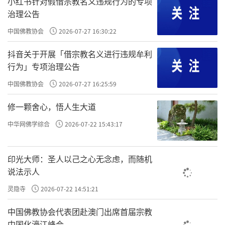
小红书针对假借宗教名义违规行为的专项
年、几千年，到那时世界上可能已经没有佛法
治理公告
了，偶然间有人把它挖了出来，佛法还可以重
中国佛教协会
2026-07-27 16:30:22
现，这可是很大的功德。
抖音关于开展「借宗教名义进行违规牟利
有很多古代的法师们就会把经典埋在石
行为」专项治理公告
窟、山洞里面。很多的《大藏经》在刻好后被
中国佛教协会
2026-07-27 16:25:59
埋在山洞里，像《房山石经》就是这样一片一
修一颗舍心，悟人生大道
片地刻好后被埋进去的。
中华网佛学综合
2026-07-22 15:43:17
后来被发现，出土之后，对照我们现在的
经典，发现现代的经典里有些字是不对的，就
印光大师：圣人以己之心无念虑，而随机
依照这些古代的经典把错字纠正过来，这是非
说法示人
常有意义的事情。
灵隐寺
2026-07-22 14:51:21
责任编辑：印月
中国佛教协会代表团赴澳门出席首届宗教
中国化濠江峰会