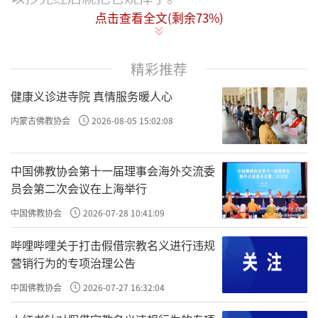
点击查看全文(剩余
73
%)
有一个最好的方法：你去打听哪个寺院正
在建造佛像，你就把抄好的经书寄到寺院，因
精彩推荐
为寺院是需要经典来装填佛像的，最好是手抄
健康义诊进寺院 真情服务暖人心
的经书。佛像里面是空心的，可以放在佛像的
肚子里。或者是要建佛塔，佛塔里有地宫，地
内蒙古佛教协会
2026-08-05 15:02:08
宫也需要经书，所以以后不要烧经书。
中国佛教协会第十一届理事会海外交流委
如果你真的找不到哪个寺院正在做佛像或
员会第二次会议在上海举行
者要建佛塔，还有一个办法。你到郊外或者山
中国佛教协会
2026-07-28 10:41:09
上，找一个清静且比较安静的地方，在树下挖
哔哩哔哩关于打击假借宗教名义进行违规
一个洞，把抄好的经书用塑胶纸包好，再把它
营销行为的专项治理公告
埋起来。因为塑胶纸防水，不会烂掉。
中国佛教协会
2026-07-27 16:32:04
你现在把经典埋下去，它可能会经历几百