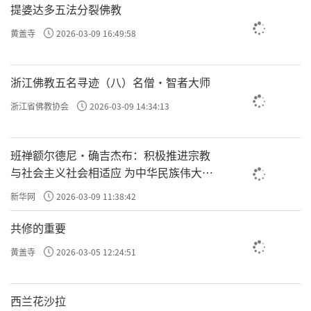
提婆达多五法分裂佛教
黄盖寺
2026-03-09 16:49:58
浙江佛教五名寻迹（八）名僧·智者大师
浙江省佛教协会
2026-03-09 14:34:13
班禅额尔德尼·确吉杰布：积极推进宗教
与社会主义社会相适应 为中华民族伟大复
兴贡献力量
新华网
2026-03-09 11:38:42
共修的重要
黄盖寺
2026-03-05 12:24:51
西兰花沙拉