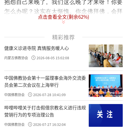
抱怨自己来晚了。我们这么晚了才来呀！你要
怎么办呢？这实在太惭愧。你念佛拜佛，会拜
点击查看全文(剩余
62
%)
得痛哭流涕，我这实在是来得太晚了，实在是
惭愧得要死，应该是这样啊。
精彩推荐
我们真的没福报，连印光大师那样的人我
健康义诊进寺院 真情服务暖人心
们都没见到，弘一大师没见着，
虚云和尚
也
没见着。现在出家人也有不少，真正那种成就
内蒙古佛教协会
2026-08-05 15:02:08
者是少，少。你不能怪谁，怪什么？时代如
是，时代这样。
中国佛教协会第十一届理事会海外交流委
员会第二次会议在上海举行
我们现在还遇到佛法了，你要觉得庆幸遇
到佛法，你还相信佛法，有缘还皈依了三宝，
中国佛教协会
2026-07-28 10:41:09
这个是非常难得。人身难得，佛法难遇，你遇
哔哩哔哩关于打击假借宗教名义进行违规
到佛法，而产生信心，所以你不能产生我慢。
营销行为的专项治理公告
现在居士，搞得比出家人还要“我慢”。他
中国佛教协会
2026-07-27 16:32:04