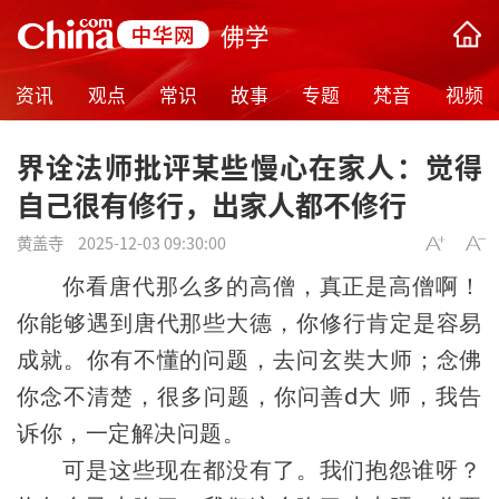
佛学
资讯
观点
常识
故事
专题
梵音
视频
界诠法师批评某些慢心在家人：觉得
自己很有修行，出家人都不修行
黄盖寺
2025-12-03 09:30:00
你看唐代那么多的高僧，真正是高僧啊！
你能够遇到唐代那些大德，你修行肯定是容易
成就。你有不懂的问题，去问玄奘大师；念佛
你念不清楚，很多问题，你问善d大 师，我告
诉你，一定解决问题。
可是这些现在都没有了。我们抱怨谁呀？