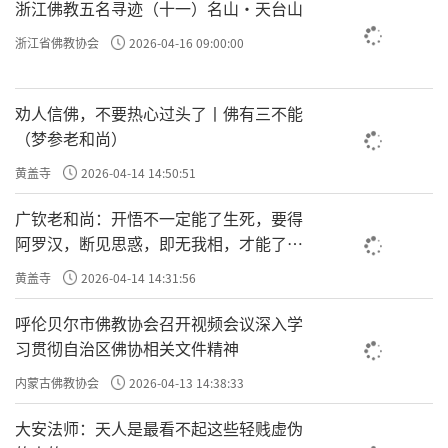
浙江佛教五名寻迹（十一）名山·天台山
浙江省佛教协会
2026-04-16 09:00:00
劝人信佛，不要热心过头了丨佛有三不能
（梦参老和尚）
黄盖寺
2026-04-14 14:50:51
广钦老和尚：开悟不一定能了生死，要得
阿罗汉，断见思惑，即无我相，才能了生
死
黄盖寺
2026-04-14 14:31:56
呼伦贝尔市佛教协会召开视频会议深入学
习贯彻自治区佛协相关文件精神
内蒙古佛教协会
2026-04-13 14:38:33
大安法师：天人是最看不起这些轻贱虚伪