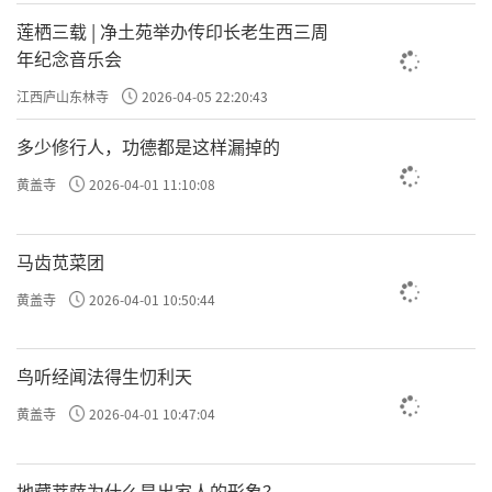
莲栖三载 | 净土苑举办传印长老生西三周
年纪念音乐会
江西庐山东林寺
2026-04-05 22:20:43
多少修行人，功德都是这样漏掉的
黄盖寺
2026-04-01 11:10:08
马齿苋菜团
黄盖寺
2026-04-01 10:50:44
鸟听经闻法得生忉利天
黄盖寺
2026-04-01 10:47:04
地藏菩萨为什么是出家人的形象？