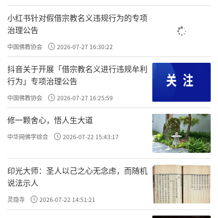
说我很修行，你们这些出家人都不修行。这样
小红书针对假借宗教名义违规行为的专项
佛法就会败得很惨！让其他外面的一些教看笑
治理公告
话。
中国佛教协会
2026-07-27 16:30:22
责任编辑：印月
抖音关于开展「借宗教名义进行违规牟利
行为」专项治理公告
中国佛教协会
2026-07-27 16:25:59
修一颗舍心，悟人生大道
中华网佛学综合
2026-07-22 15:43:17
印光大师：圣人以己之心无念虑，而随机
说法示人
灵隐寺
2026-07-22 14:51:21