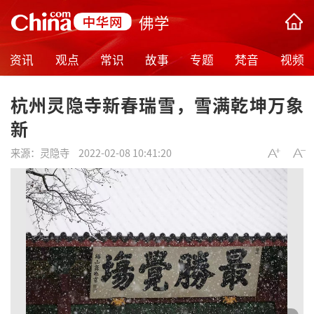
佛学
资讯
观点
常识
故事
专题
梵音
视频
杭州灵隐寺新春瑞雪，雪满乾坤万象
新
来源：
灵隐寺
2022-02-08 10:41:20