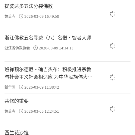
提婆达多五法分裂佛教
黄盖寺
2026-03-09 16:49:58
浙江佛教五名寻迹（八）名僧·智者大师
浙江省佛教协会
2026-03-09 14:34:13
班禅额尔德尼·确吉杰布：积极推进宗教
与社会主义社会相适应 为中华民族伟大复
兴贡献力量
新华网
2026-03-09 11:38:42
共修的重要
黄盖寺
2026-03-05 12:24:51
西兰花沙拉