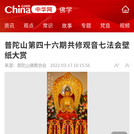
佛学
资讯
观点
常识
故事
专题
梵音
视频
普陀山第四十六期共修观音七法会壁
纸大赏
来源：
普陀山佛教协会
2022-03-17 10:15:56