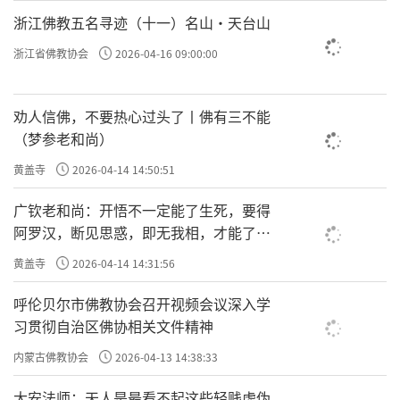
浙江佛教五名寻迹（十一）名山·天台山
浙江省佛教协会
2026-04-16 09:00:00
劝人信佛，不要热心过头了丨佛有三不能
（梦参老和尚）
黄盖寺
2026-04-14 14:50:51
广钦老和尚：开悟不一定能了生死，要得
阿罗汉，断见思惑，即无我相，才能了生
死
黄盖寺
2026-04-14 14:31:56
呼伦贝尔市佛教协会召开视频会议深入学
习贯彻自治区佛协相关文件精神
内蒙古佛教协会
2026-04-13 14:38:33
大安法师：天人是最看不起这些轻贱虚伪