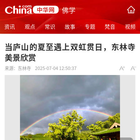
佛学
资讯
观点
常识
故事
专题
梵音
视频
当庐山的夏至遇上双虹贯日，东林寺
美景欣赏
来源：
东林寺
2025-07-04 12:50:37