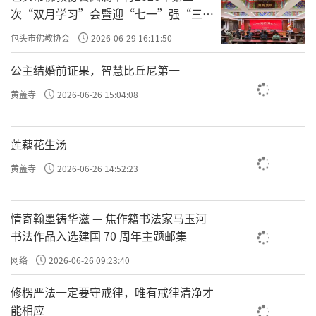
次“双月学习”会暨迎“七一”强“三
爱”主题书画笔会
包头市佛教协会
2026-06-29 16:11:50
公主结婚前证果，智慧比丘尼第一
黄盖寺
2026-06-26 15:04:08
莲藕花生汤
黄盖寺
2026-06-26 14:52:23
情寄翰墨铸华滋 — 焦作籍书法家马玉河
书法作品入选建国 70 周年主题邮集
网络
2026-06-26 09:23:40
修楞严法一定要守戒律，唯有戒律清净才
能相应