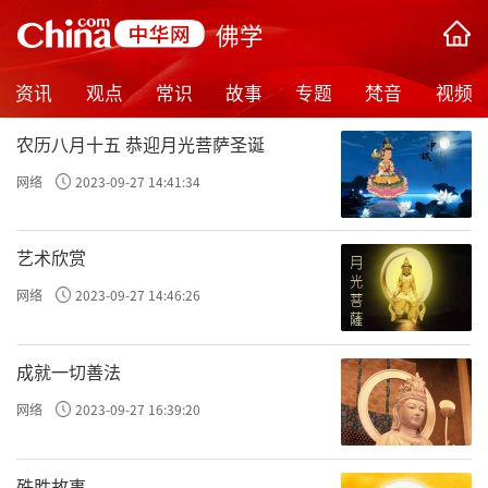
佛学
资讯
观点
常识
故事
专题
梵音
视频
农历八月十五 恭迎月光菩萨圣诞
网络
2023-09-27 14:41:34
艺术欣赏
网络
2023-09-27 14:46:26
成就一切善法
网络
2023-09-27 16:39:20
殊胜故事