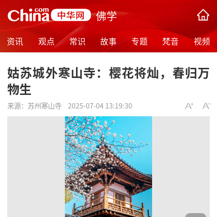
佛学
资讯
观点
常识
故事
专题
梵音
视频
姑苏城外寒山寺：樱花将灿，春归万
物生
来源：
苏州寒山寺
2025-07-04 13:19:30