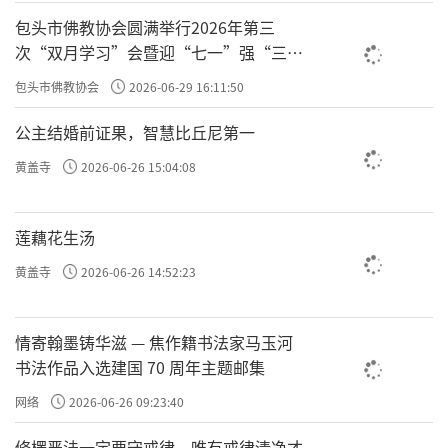
包头市佛教协会圆满举行2026年第三
次“双月学习”会暨迎“七一”强“三
爱”主题书画笔会
包头市佛教协会
2026-06-29 16:11:50
公主结婚前证果，智慧比丘尼第一
黄盖寺
2026-06-26 15:04:08
莲藕花生汤
黄盖寺
2026-06-26 14:52:23
情寄翰墨铸华滋 — 焦作籍书法家马玉河
书法作品入选建国 70 周年主题邮集
网络
2026-06-26 09:23:40
修楞严法一定要守戒律，唯有戒律清净才