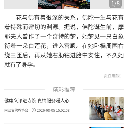
1
/
8
花
花与佛有着很深的关系，佛陀一生与花有
淡
着特殊而密切的渊源。据说，佛陀诞生前，摩
粉
耶夫人曾作了一个奇特的梦，她梦见一只白象
的
衔着一朵白莲花，进入宫殿。在她卧榻周围右
绕三匝后，再从她右肋钻进胎中安住，不久她
就有了身孕。
责任编辑：
精彩推荐
健康义诊进寺院 真情服务暖人心
内蒙古佛教协会
2026-08-05 15:02:08