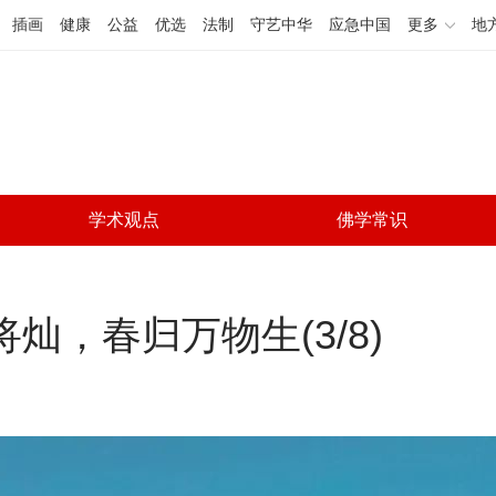
插画
健康
公益
优选
法制
守艺中华
应急中国
更多
地
学术观点
佛学常识
将灿，春归万物生(
3
/
8
)