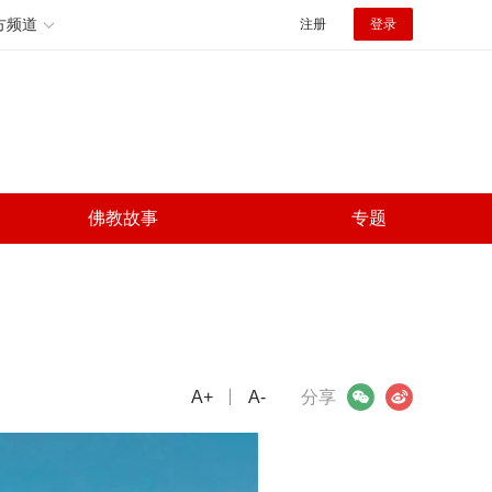
方频道
注册
登录
佛教故事
专题
A+
微信
A-
微博
分享