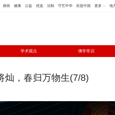
插画
健康
公益
优选
法制
守艺中华
应急中国
更多
地
学术观点
佛学常识
将灿，春归万物生(
7
/
8
)