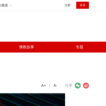
方频道
注册
登录
佛教故事
专题
A+
微信
A-
微博
分享