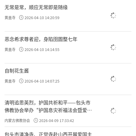
无常是常，顺应无常即是随缘
黄盖寺
2026-04-10 14:20:59
恶念希求尊者迎，身陷囹圄整七年
黄盖寺
2026-04-10 14:14:55
自制花生酱
黄盖寺
2026-04-10 14:07:25
清明追思英烈，护国共祈和平——包头市
佛教协会举办“护国息灾祈福法会暨爱国
主义电影观影活动”
内蒙古佛教协会
2026-04-09 17:33:42
包头市清净寺、正觉寺赴山西开展爱国主