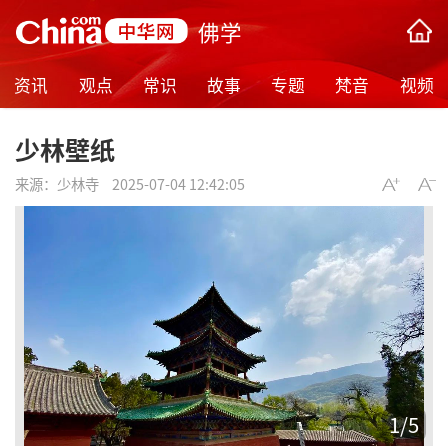
佛学
资讯
观点
常识
故事
专题
梵音
视频
少林壁纸
来源：
少林寺
2025-07-04 12:42:05
1
/
5