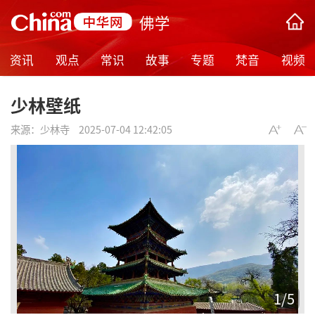
佛学
资讯
观点
常识
故事
专题
梵音
视频
少林壁纸
来源：
少林寺
2025-07-04 12:42:05
1
/
5