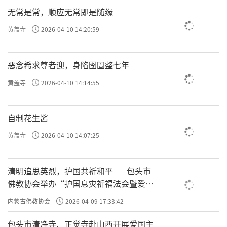
无常是常，顺应无常即是随缘
黄盖寺
2026-04-10 14:20:59
恶念希求尊者迎，身陷囹圄整七年
黄盖寺
2026-04-10 14:14:55
自制花生酱
黄盖寺
2026-04-10 14:07:25
清明追思英烈，护国共祈和平——包头市
佛教协会举办“护国息灾祈福法会暨爱国
主义电影观影活动”
内蒙古佛教协会
2026-04-09 17:33:42
包头市清净寺、正觉寺赴山西开展爱国主