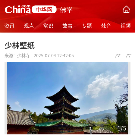
佛学
资讯
观点
常识
故事
专题
梵音
视频
少林壁纸
来源：
少林寺
2025-07-04 12:42:05
1
/
5