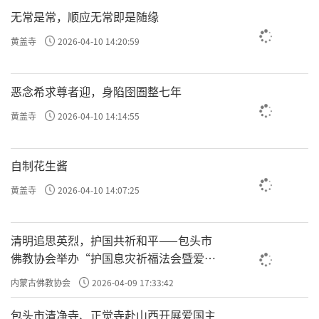
无常是常，顺应无常即是随缘
黄盖寺
2026-04-10 14:20:59
恶念希求尊者迎，身陷囹圄整七年
黄盖寺
2026-04-10 14:14:55
自制花生酱
黄盖寺
2026-04-10 14:07:25
清明追思英烈，护国共祈和平——包头市
佛教协会举办“护国息灾祈福法会暨爱国
主义电影观影活动”
内蒙古佛教协会
2026-04-09 17:33:42
包头市清净寺、正觉寺赴山西开展爱国主