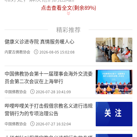
点击查看全文(剩余
89
%)
乐指安乐，即给他人带来精神上的愉悦、安宁
和安全感。
精彩推荐
有情指一切有情识的生命，也就是一般所说的
健康义诊进寺院 真情服务暖人心
众生。
内蒙古佛教协会
2026-08-05 15:02:08
所以，“利乐有情”合起来，就是利益安乐一
切众生。
中国佛教协会第十一届理事会海外交流委
员会第二次会议在上海举行
中国佛教协会
2026-07-28 10:41:09
佛教认为，世界上的万事万物都不是孤立存在
哔哩哔哩关于打击假借宗教名义进行违规
的，而是相互依存、相互关联的。这就是“缘
营销行为的专项治理公告
起法”。经中说：“此有故彼有，此生故彼
中国佛教协会
2026-07-27 16:32:04
生。”我们每个人的生存，都依赖于因缘的和