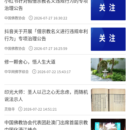
合和无数众生的共同成就。认识到这种紧密的
小红书针对假借宗教名义违规行为的专项
治理公告
联系，自然就会产生一种责任感：主动地去利
中国佛教协会
2026-07-27 16:30:22
益安乐其他众生，其实也是在帮助自己所在的
这个整体；他人得到安乐，环境才会更加和
抖音关于开展「借宗教名义进行违规牟利
行为」专项治理公告
谐，自己最终也能受益。
中国佛教协会
2026-07-27 16:25:59
“利乐有情”的实践动力就是佛教的核心理念
——慈悲。“慈”是给予快乐，“悲”是拔除痛
修一颗舍心，悟人生大道
苦。佛教教导修行者要培养“无缘大慈，同体
中华网佛学综合
2026-07-22 15:43:17
大悲”。这不是一种居高临下的施舍，而是认
识到自己与他人本是一体，他人的痛苦就是我
印光大师：圣人以己之心无念虑，而随机
说法示人
的痛苦，因此自然而然地想去帮助。就像你的
手不小心被刀割伤，你的大脑会立刻指挥另一
灵隐寺
2026-07-22 14:51:21
只手去按住伤口，不会去计较“那是手的问
中国佛教协会代表团赴澳门出席首届宗教
题，不关我的事”。
中国化濠江峰会