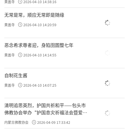
黄盖寺
2026-04-10 14:38:16
无常是常，顺应无常即是随缘
黄盖寺
2026-04-10 14:20:59
恶念希求尊者迎，身陷囹圄整七年
黄盖寺
2026-04-10 14:14:55
自制花生酱
黄盖寺
2026-04-10 14:07:25
清明追思英烈，护国共祈和平——包头市
佛教协会举办“护国息灾祈福法会暨爱国
主义电影观影活动”
内蒙古佛教协会
2026-04-09 17:33:42