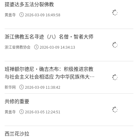
提婆达多五法分裂佛教
黄盖寺
2026-03-09 16:49:58
浙江佛教五名寻迹（八）名僧·智者大师
浙江省佛教协会
2026-03-09 14:34:13
班禅额尔德尼·确吉杰布：积极推进宗教
与社会主义社会相适应 为中华民族伟大复
兴贡献力量
新华网
2026-03-09 11:38:42
共修的重要
黄盖寺
2026-03-05 12:24:51
西兰花沙拉