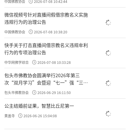
中国佛教协会
2026-07-08 10:42:44
的话（不妄语、不两舌、不恶口），说能鼓励
微信视频号针对直播间假借宗教名义实施
和安慰人的话。这就是在用语言给他人带来安
违规行为的治理公告
乐。
中国佛教协会
2026-07-08 10:38:20
在心念（意业）上：保持一颗开放和善意的
快手关于打击直播间借宗教名义违规牟利
心。为别人的成功感到高兴（随喜），理解并
行为的专项治理公告
原谅别人的过错（宽容）。即使暂时没有能力
中华网佛学综合
2026-07-08 10:33:28
在行动上帮助，一份美好的祝愿也是利乐有情
包头市佛教协会圆满举行2026年第三
的开始。
次“双月学习”会暨迎“七一”强“三
爱”主题书画笔会
包头市佛教协会
2026-06-29 16:11:50
或许有人会疑惑，根据以上这些内容来说，佛
公主结婚前证果，智慧比丘尼第一
教的“利乐有情”和世间一般所提倡的助人为
黄盖寺
2026-06-26 15:04:08
乐、舍己为人又有什么区别呢？《金刚经》中