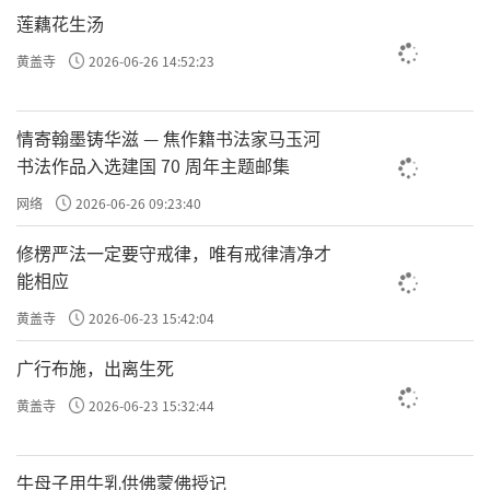
有一句非常重要的论述：“如是灭度无量无数
莲藕花生汤
无边众生，实无众生得灭度者。”这句经文点
黄盖寺
2026-06-26 14:52:23
明了实践“利乐有情”时应有的心态：要尽力
去帮助众生，但不要执着于“我在帮助别
情寄翰墨铸华滋 — 焦作籍书法家马玉河
人”“他是被帮助的对象”的想法。一旦有了
书法作品入选建国 70 周年主题邮集
这种想法，自然也就容易产生优越感，或者因
网络
2026-06-26 09:23:40
为对方不感激而生气。于是，这些利益众生的
修楞严法一定要守戒律，唯有戒律清净才
善法都成为了我执的延伸，或许还是能够带来
能相应
人天福报，但对断烦恼、了生死的意义便十分
黄盖寺
2026-06-23 15:42:04
有限了。真正的利乐有情，做了就该放下，内
广行布施，出离生死
心清净，没有负担。
黄盖寺
2026-06-23 15:32:44
总结来说，“利乐有情”就是基于对生命相互
牛母子用牛乳供佛蒙佛授记