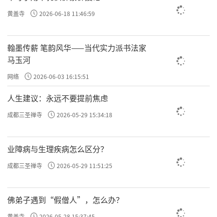
依存真相的认知，发自内心地愿意去帮助和安
黄盖寺
2026-06-18 11:46:59
乐一切生命，并从身边小事做起，将其作为一
种自然的生活方式。它最终的目的，是让自他
翰墨传薪 笔韵风华——当代实力派书法家
都能从烦恼中解脱，获得真正的安宁与快乐。
马玉河
责任编辑：印月
网络
2026-06-03 16:15:51
人生建议：永远不要提前焦虑
成都三圣禅寺
2026-05-29 15:34:18
业障病与生理疾病怎么区分？
成都三圣禅寺
2026-05-29 11:51:25
佛弟子遇到“假僧人”，怎么办？
黄盖寺
2026-05-28 15:37:45