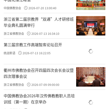
中国佛教协会
2026-07-20 13:00:40
浙江省第二届宗教界“双通”人才研修班
这样说起来，“利乐有情”应该是非常高尚甚
毕业典礼圆满举行
至遥不可及的事情，其实真正践行起来，并不
浙江省佛教协会
2026-07-13 16:34:10
要求每个人都必须做出惊天动地的大事。它体
现在日常生活的方方面面：
第三届宗教工作高端智库论坛召开
统战新语
2026-07-13 16:22:05
在行为（身业）上：遵守基本的道德规范（不
杀生、不偷盗等），这是对他人最基本的利
衢州市佛教协会召开四届四次会长会议暨
乐。在工作中尽职尽责，用产品或服务为社会
四次理事会议
创造价值。在生活中，一个善意的微笑，一次
浙江省佛教协会
2026-07-09 09:00:00
耐心的倾听，一次举手之劳的帮助，都是利乐
有情。
中国佛教协会2026年汉传佛教教职人员培
训班（第一期）在京举办
在语言（口业）上：说真诚、友善、促进和谐