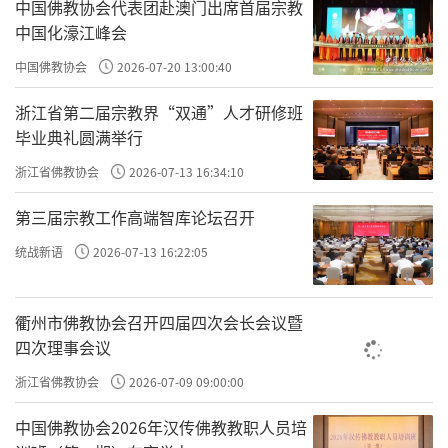
中国佛教协会代表团赴澳门出席首届宗教
“珍重龙华赴法筵”
，珍重即是嘱咐、叮
中国化濠江峰会
咛、保重的意思；也就是关心你，要你好好修
中国佛教协会
2026-07-20 13:00:40
行，等
弥勒菩萨
出世的时候，去赴龙华会，见
浙江省第二届宗教界“双通”人才研修班
弥勒菩萨。
毕业典礼圆满举行
浙江省佛教协会
2026-07-13 16:34:10
我们现在修道的人，等到那时都要开悟证
第三届宗教工作高端智库论坛召开
果。所以不能拖泥带水，拖拖拉拉；不能自己
骗自己，尽图安逸，躲懒偷安，找一点好东西
统战新语
2026-07-13 16:22:05
吃——这样把光阴都空过了，便不会有所成就。
衢州市佛教协会召开四届四次会长会议暨
四次理事会议
想要有所成就，就是应脚踏实地，认真去
修行。时时刻刻都不可马虎随便，不可任自己
浙江省佛教协会
2026-07-09 09:00:00
的性去贪图自在快乐，这是不可以的。
中国佛教协会2026年汉传佛教教职人员培