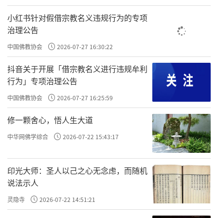
修楞严法一定要守戒律，唯有戒律清净才能相应
小红书针对假借宗教名义违规行为的专项
治理公告
一念此咒，虚空中便现出
五色瑞云
，青黄
中国佛教协会
2026-07-27 16:30:22
赤白黑。瑞云在虚空中结成宝盖。这五色祥云
所结成的宝盖放出万道毫光，无量无尽的那么
抖音关于开展「借宗教名义进行违规牟利
行为」专项治理公告
多的光明，遍照三千大千世界。
中国佛教协会
2026-07-27 16:25:59
修楞严法一定要守戒律，唯有戒律清净才
修一颗舍心，悟人生大道
能相应；否则修法不但不相应，而且还有过。
中华网佛学综合
2026-07-22 15:43:17
所以我们出家修道的人一定要持戒律，一
印光大师：圣人以己之心无念虑，而随机
定要遵守戒律。
“勤修戒定慧，息灭贪瞋
说法示人
痴”
，这才是我们修道的本分。
灵隐寺
2026-07-22 14:51:21