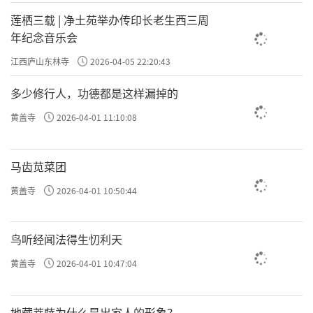
莲栖三载 | 净土苑举办传印长老生西三周
年纪念音乐会
江西庐山东林寺
2026-04-05 22:20:43
多少修行人，功德都是这样漏掉的
黄盖寺
2026-04-01 11:10:08
马齿苋菜团
黄盖寺
2026-04-01 10:50:44
鸟听经闻法得生忉利天
黄盖寺
2026-04-01 10:47:04
地藏菩萨为什么是出家人的形象？