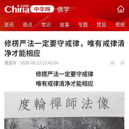
佛学
资讯
观点
常识
故事
专题
梵音
视频
修楞严法一定要守戒律，唯有戒律清
净才能相应
黄盖寺
2026-06-23 15:42:04
修
楞严法
一定要守戒律
唯有戒律清净才能相应