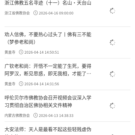
浙江佛教五名寻迹（十一）名山·天台山
浙江省佛教协会
2026-04-16 09:00:00
劝人信佛，不要热心过头了丨佛有三不能
（梦参老和尚）
黄盖寺
2026-04-14 14:50:51
广钦老和尚：开悟不一定能了生死，要得
阿罗汉，断见思惑，即无我相，才能了生
死
黄盖寺
2026-04-14 14:31:56
呼伦贝尔市佛教协会召开视频会议深入学
习贯彻自治区佛协相关文件精神
内蒙古佛教协会
2026-04-13 14:38:33
大安法师：天人是最看不起这些轻贱虚伪