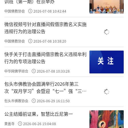
训班（第一期）在京举办
咒不能帮助你恢复清净，咒只是你持咒，
中国佛教协会
2026-07-08 10:42:44
你自己的心里头就没有染污了。咒帮助你清
微信视频号针对直播间假借宗教名义实施
净，那咒也可以你一念咒就可以不吃饭就饱
违规行为的治理公告
了，那才能帮助你清净。如果你持咒，不吃饭
中国佛教协会
2026-07-08 10:38:20
还是一样饿——那就证明那个持咒，它不是那个
快手关于打击直播间借宗教名义违规牟利
咒的力量帮助你清净；是你要自己心里常常持
行为的专项治理公告
咒、常常忏悔，你才能清净！
中华网佛学综合
2026-07-08 10:33:28
责任编辑：印月
包头市佛教协会圆满举行2026年第三
次“双月学习”会暨迎“七一”强“三
爱”主题书画笔会
包头市佛教协会
2026-06-29 16:11:50
公主结婚前证果，智慧比丘尼第一
黄盖寺
2026-06-26 15:04:08