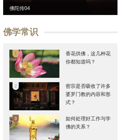
佛陀传04
佛陀传
佛学常识
1
香花供佛，这几种花
你都知道吗？
2
密宗是否吸收了许多
婆罗门教的内容和形
式？
3
如何处理好工作与学
佛的关系？