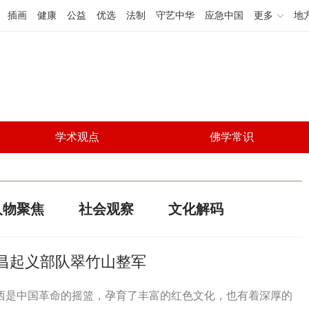
插画
健康
公益
优选
法制
守艺中华
应急中国
更多
地
学术观点
佛学常识
人物聚焦
社会观察
文化解码
南昌起义部队翠竹山整军
西是中国革命的摇篮，孕育了丰富的红色文化，也有着深厚的