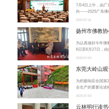
州大佛寺举行
7月4日上午，由
向——2025广东
2025-07-11
扬州市佛教协
为认真做好今年佛教
6日至6月27日，
人赴苏州、无锡开
2025-07-03
东莞大岭山观
应急疏散演练
为积极响应全国第2
全生产的重要论述精
安全，个个会应急
2025-07-03
动。
云林明行读书