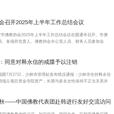
会召开2025年上半年工作总结会议
安市佛教协会2025年上半年工作总结会议在圆通寺召开。市佛
员、各场所负责人、佛教协会办公室人员、财务人员参加会
部副部长、市民宗局局长刘和军应邀出席会议并讲话。
：同意对释永信的戒牒予以注销
截图7月27日，少林寺管理处发布情况通报：少林寺住持释永信
用侵占项目资金寺院资产；长期与多名女性保持不正当关系并
违反佛教戒律。目前正在接受多部门联合调查。
秋——中国佛教代表团赴韩进行友好交流访问