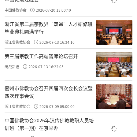
另外那个国家去赚取宝幢。”大家一致赞同，
中国佛教协会
2026-07-20 13:00:40
于是便前往到那位已证阿罗汉的比丘处，要求
浙江省第二届宗教界“双通”人才研修班
出家。
毕业典礼圆满举行
这位证果的阿罗汉，一见这群贫人，马上
浙江省佛教协会
2026-07-13 16:34:10
明白了这五百人的宿世因果。原来他们的过去
第三届宗教工作高端智库论坛召开
生，在惟卫佛时代，曾经全都是一位长者的家
统战新语
2026-07-13 16:22:05
奴。这位长者敬信三宝，经常供养出家法师，
而每一次的供养，都是由这五百个家奴负责料
衢州市佛教协会召开四届四次会长会议暨
理烹煮、恭敬侍奉，并且在长者家中，又常常
四次理事会议
听闻法师们讲经说法。这五百人往生之后，因
浙江省佛教协会
2026-07-09 09:00:00
为供养僧宝的功德，升到天界去享福。现在，
中国佛教协会2026年汉传佛教教职人员培
虽然天福享尽了，但曾经听闻过佛法，种下善
训班（第一期）在京举办
根，因此，这一生才有前来出家的因缘。阿罗