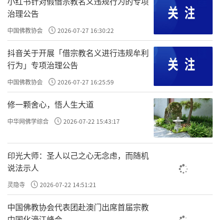
小红书针对假借宗教名义违规行为的专项
重地宣布：凡是有人具有耍舞这种大宝幢的技
治理公告
艺，就要送一支这种珍贵无比的宝幢给他。
中国佛教协会
2026-07-27 16:30:22
当时，远方许多国家中的贫苦百姓们，都
抖音关于开展「借宗教名义进行违规牟利
听到了这个消息，竞相转告。其中有五百位穷
行为」专项治理公告
人从各地汇集至一处，共同切磋了舞弄把耍这
中国佛教协会
2026-07-27 16:25:59
种宝幢的各种技巧，然后邀约一起出发，要到
修一颗舍心，悟人生大道
该国去献艺，以领取价值不菲的宝幢，希望从
中华网佛学综合
2026-07-22 15:43:17
此大富大贵。
当他们一路辛苦地走到半途，盘缠、粮食
印光大师：圣人以己之心无念虑，而随机
即将用尽，恐怕无法到达目的地了。其中一位
说法示人
同伴建议说：“听说这附近有一个国王，供养
灵隐寺
2026-07-22 14:51:21
许多的出家人，我们不如先到那里去，假装跟
中国佛教协会代表团赴澳门出席首届宗教
着出家，等吃、住都不成问题了，再想办法到
中国化濠江峰会