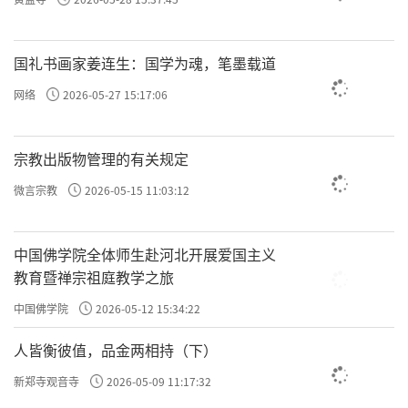
心境保持安详自在，这才是超越世间一切的真
正富贵。
国礼书画家姜连生：国学为魂，笔墨载道
网络
2026-05-27 15:17:06
宗教出版物管理的有关规定
微言宗教
2026-05-15 11:03:12
中国佛学院全体师生赴河北开展爱国主义
来源：黄盖寺
教育暨禅宗祖庭教学之旅
中国佛学院
2026-05-12 15:34:22
责任编辑：印月
人皆衡彼值，品金两相持（下）
新郑寺观音寺
2026-05-09 11:17:32