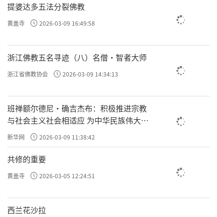
提婆达多五法分裂佛教
黄盖寺
2026-03-09 16:49:58
浙江佛教五名寻迹（八）名僧·智者大师
浙江省佛教协会
2026-03-09 14:34:13
班禅额尔德尼·确吉杰布：积极推进宗教
与社会主义社会相适应 为中华民族伟大复
兴贡献力量
新华网
2026-03-09 11:38:42
共修的重要
黄盖寺
2026-03-05 12:24:51
西兰花沙拉