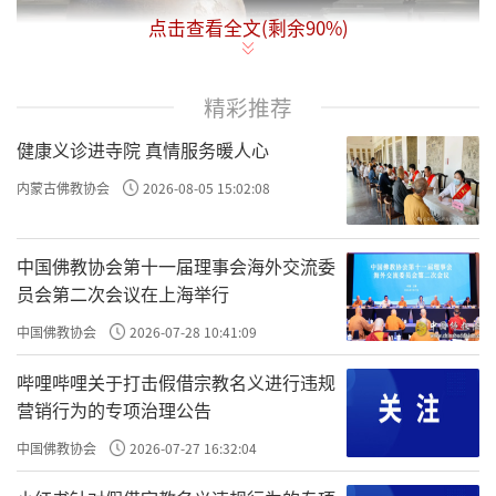
点击查看全文(剩余
90
%)
精彩推荐
佛陀入涅槃五百余年之后，在古印度地区
健康义诊进寺院 真情服务暖人心
有一位国王，修学佛法非常精进，并且还以最
内蒙古佛教协会
2026-08-05 15:02:08
好的饮食供养出家众。在他所供养的出家人
中，就有一位已经不受生死轮回、解脱自在、
中国佛教协会第十一届理事会海外交流委
得知宿命的阿罗汉圣者。
员会第二次会议在上海举行
距离不远的地方，还有另一个国家，该国
中国佛教协会
2026-07-28 10:41:09
的国王，也以各种美食供养当时印度的婆罗门
哔哩哔哩关于打击假借宗教名义进行违规
修行人。这位国王用金玉珠宝和彩绸流苏，制
营销行为的专项治理公告
作了五百支伞形的精致宝幢，极其珍贵华丽，
中国佛教协会
2026-07-27 16:32:04
但是却没有人会舞弄这种宝幢。于是，国王慎