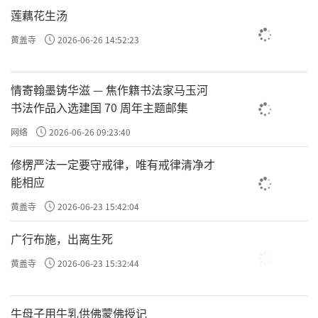
懈怠。经过了九十天之后，全都证到阿罗汉，
莲藕花生汤
远离了所有的痛苦与烦恼。
黄盖寺
2026-06-26 14:52:23
这五百位阿罗汉在通彻了一切的因果后，
发心要向世人说明他们入道证果的始末，就一
情寄翰墨铸华滋 — 焦作籍书法家马玉河
书法作品入选建国 70 周年主题邮集
起到了王宫，向国王及在座的婆罗门修行人
说：“我们已经破除了贪、瞋、痴三毒，也熄
网络
2026-06-26 09:23:40
灭了色、受、想、行、识五阴炽盛的痛苦，更
修楞严法一定要守戒律，唯有戒律清净才
远离了色、声、香、味、触、法六衰的执着。
能相应
您们可以吗？”
黄盖寺
2026-06-23 15:42:04
在座的人都很惊讶地看着他们，无言以
广行布施，出离生死
对。
黄盖寺
2026-06-23 15:32:44
阿罗汉接着说：“我们原本是为了改善我
牛母子用牛乳供佛蒙佛授记
们的贫穷，要来贵国耍艺、赚取宝幢，求取大