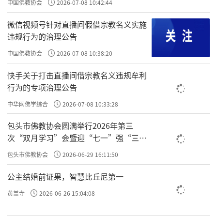
中国佛教协会
2026-07-08 10:42:44
汉虽然知道这五百人出家的目的，并不是真正
微信视频号针对直播间假借宗教名义实施
发心要修行，只是为了要接受供养，然后筹措
违规行为的治理公告
旅费去他国赚取宝幢。但是，阿罗汉观察到他
中国佛教协会
2026-07-08 10:38:20
们得度的因缘已经成熟了，于是就为他们剃
度，并传授戒法。
快手关于打击直播间借宗教名义违规牟利
行为的专项治理公告
受完戒法，阿罗汉便带这五百位刚出家的
中华网佛学综合
2026-07-08 10:33:28
法师到皇宫接受国王的供养。应供结束之后，
包头市佛教协会圆满举行2026年第三
阿罗汉告诫五百位法师说：“‘施主一粒米，
次“双月学习”会暨迎“七一”强“三
大如须弥山，今生不了道，披毛带角还。’所
爱”主题书画笔会
包头市佛教协会
2026-06-29 16:11:50
以，如果你们没有精进修行的决心，将来就得
生生世世当牛马、奴婢来偿还国王的供
公主结婚前证果，智慧比丘尼第一
养。”这五百位法师听了都非常地害怕，于是
黄盖寺
2026-06-26 15:04:08
日夜精进修行，
禅坐
、观行，一点都不敢放逸