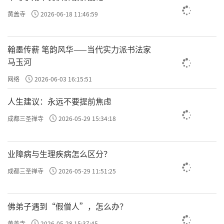
富贵，没想到途中因盘缠用尽而出家。由于精
黄盖寺
2026-06-18 11:46:59
进不懈，如今都证得了
阿罗汉果
，所有的烦恼
火焰都被我们的智慧法水扑灭了，身心得到了
翰墨传薪 笔韵风华——当代实力派书法家
马玉河
大自在！这真是无上富足的快乐啊！”
网络
2026-06-03 16:15:51
省思
人生建议：永远不要提前焦虑
公案中的五百位穷人，追求财宝、富贵，
成都三圣禅寺
2026-05-29 15:34:18
是芸芸众生的缩影。譬喻着一般世间人的生命
价值，大多是在无常中追求丰裕的物质生活。
业障病与生理疾病怎么区分？
然而，执着于物质的富贵，只会带来更多不安
成都三圣禅寺
2026-05-29 11:51:25
和心灵的贫穷，况且世间的财富即便得到，转
眼之间亦会消散，无法长久拥有。听闻佛法，
佛弟子遇到“假僧人”，怎么办？
让我们明白人生的真理，体悟到这一念真心，
黄盖寺
2026-05-28 15:37:45