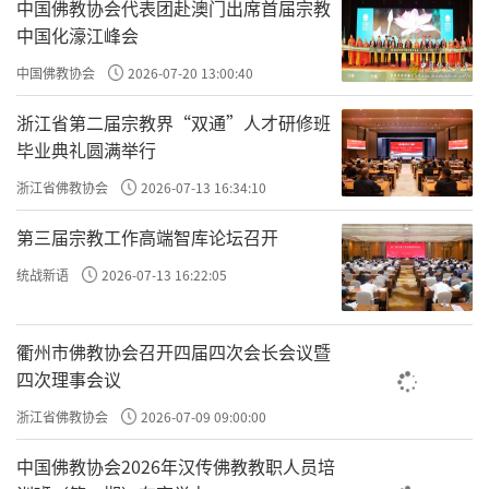
中国佛教协会代表团赴澳门出席首届宗教
报，不然会堕落到饿鬼道。饿鬼的喉咙很小、
中国化濠江峰会
肚子很大，吃东西非常痛苦。”但企业家会
中国佛教协会
2026-07-20 13:00:40
说：“我就愿意去饿鬼道。现在财招进来非常
浙江省第二届宗教界“双通”人才研修班
难，财吐出去非常快，而到了饿鬼道，喉咙很
毕业典礼圆满举行
小就很难把财吐出去，肚子很大就能守住
浙江省佛教协会
2026-07-13 16:34:10
财。”
第三届宗教工作高端智库论坛召开
又吓他们说：“畜生道很痛苦。”但养殖
统战新语
2026-07-13 16:22:05
场的老板会说：“动物蛮好的，你看我养的
鸡，只管吃饭、休息、睡觉，不像人这样辛
衢州市佛教协会召开四届四次会长会议暨
苦。”
四次理事会议
大部分宗教化的教育思维是威胁和压迫，
浙江省佛教协会
2026-07-09 09:00:00
比如说一定要学佛，一定放生，一定要出家，
中国佛教协会2026年汉传佛教教职人员培