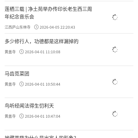
莲栖三载 | 净土苑举办传印长老生西三周
年纪念音乐会
江西庐山东林寺
2026-04-05 22:20:43
多少修行人，功德都是这样漏掉的
黄盖寺
2026-04-01 11:10:08
马齿苋菜团
黄盖寺
2026-04-01 10:50:44
鸟听经闻法得生忉利天
黄盖寺
2026-04-01 10:47:04
地藏菩萨为什么是出家人的形象？