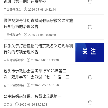
否则后果不堪设想，等等。这样洗脑之后，根
训班（第一期）在京举办
本没有一样是修行者真正愿意做的，导致现在
中国佛教协会
2026-07-08 10:42:44
成佛的人越来越少，虹化的人越来越少，真正
微信视频号针对直播间假借宗教名义实施
大自在的人越来越少。像五台山出现过的伟大
违规行为的治理公告
的文殊菩萨、达摩祖师、济公活佛，现在几乎
中国佛教协会
2026-07-08 10:38:20
没有了！这不是因为众生出了问题，而是佛教
快手关于打击直播间借宗教名义违规牟利
的教育出了问题，已经不适合这个时代的众生
行为的专项治理公告
修行了。不可能要求众生变回古印度和中国封
中华网佛学综合
2026-07-08 10:33:28
建社会的思想以适应佛教，只能由佛教来改变
包头市佛教协会圆满举行2026年第三
以顺应众生。
次“双月学习”会暨迎“七一”强“三
老师最主要的作用是打开学生的智慧，不
爱”主题书画笔会
包头市佛教协会
2026-06-29 16:11:50
是讲得如何好听。语言只是一种沟通工具，它
公主结婚前证果，智慧比丘尼第一
不一定真实表达人的想法，听者也不一定真正
黄盖寺
2026-06-26 15:04:08
听懂了所表达的意思。有人听老师讲要发菩提