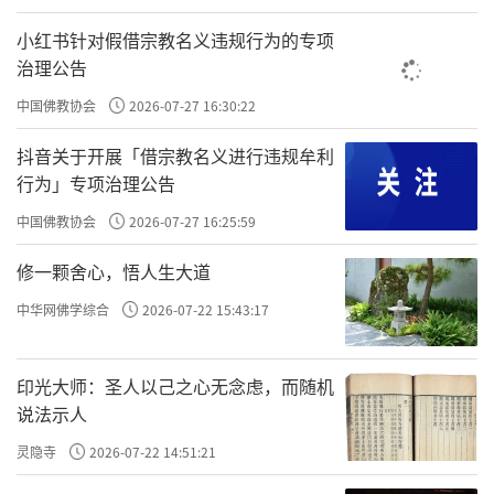
小红书针对假借宗教名义违规行为的专项
治理公告
中国佛教协会
2026-07-27 16:30:22
抖音关于开展「借宗教名义进行违规牟利
鹿野苑佛塔遗址
行为」专项治理公告
以前佛教的教育是：“一定要做好事才可
中国佛教协会
2026-07-27 16:25:59
以上天享福，做坏事就会下地狱受苦。”人们
修一颗舍心，悟人生大道
相信地狱、怕下地狱，这样吓还管用。但现在
中华网佛学综合
2026-07-22 15:43:17
再这样吓，科学家会说：“我就喜欢下地狱，
研究一下地狱怎么样。”科学家们也正在“努
印光大师：圣人以己之心无念虑，而随机
力”在地球表面创造和地狱一样的高温，用来
说法示人
制造让人类下地狱的新武器。
灵隐寺
2026-07-22 14:51:21
再吓他们：“你一定要布施，布施才有福