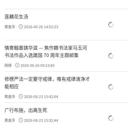
心，进佛堂的时候就说：“我要修菩提心，所
莲藕花生汤
有众生都是我的母亲，我是为了帮他们解脱而
修行。”出佛堂就想如何发财，想办法忽悠别
黄盖寺
2026-06-26 14:52:23
人三百万，还说是佛力加持赚到的。钱包鼓
了，菩提心瘪了。进去是佛，出来是魔！这样
情寄翰墨铸华滋 — 焦作籍书法家马玉河
书法作品入选建国 70 周年主题邮集
修行不但不可能解脱，而且更糟糕。
网络
2026-06-26 09:23:40
责任编辑：勉淳
修楞严法一定要守戒律，唯有戒律清净才
能相应
黄盖寺
2026-06-23 15:42:04
广行布施，出离生死
黄盖寺
2026-06-23 15:32:44