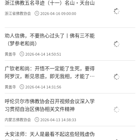
浙江佛教五名寻迹（十一）名山·天台山
浙江省佛教协会
2026-04-16 09:00:00
劝人信佛，不要热心过头了丨佛有三不能
（梦参老和尚）
黄盖寺
2026-04-14 14:50:51
广钦老和尚：开悟不一定能了生死，要得
阿罗汉，断见思惑，即无我相，才能了生
死
黄盖寺
2026-04-14 14:31:56
呼伦贝尔市佛教协会召开视频会议深入学
习贯彻自治区佛协相关文件精神
内蒙古佛教协会
2026-04-13 14:38:33
大安法师：天人是最看不起这些轻贱虚伪