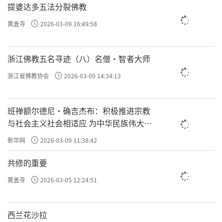
提婆达多五法分裂佛教
黄盖寺
2026-03-09 16:49:58
浙江佛教五名寻迹（八）名僧·智者大师
浙江省佛教协会
2026-03-09 14:34:13
班禅额尔德尼·确吉杰布：积极推进宗教
与社会主义社会相适应 为中华民族伟大复
兴贡献力量
新华网
2026-03-09 11:38:42
共修的重要
黄盖寺
2026-03-05 12:24:51
西兰花沙拉