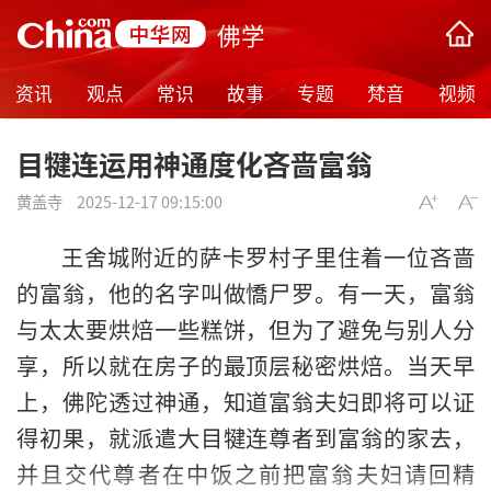
佛学
资讯
观点
常识
故事
专题
梵音
视频
目犍连运用神通度化吝啬富翁
黄盖寺
2025-12-17 09:15:00
王舍城
附近的萨卡罗村子里住着一位吝啬
的富翁，他的名字叫做憍尸罗。有一天，富翁
与太太要烘焙一些糕饼，但为了避免与别人分
享，所以就在房子的最顶层秘密烘焙。当天早
上，佛陀透过神通，知道富翁夫妇即将可以证
得初果，就派遣大目犍连尊者到富翁的家去，
并且交代尊者在中饭之前把富翁夫妇请回精