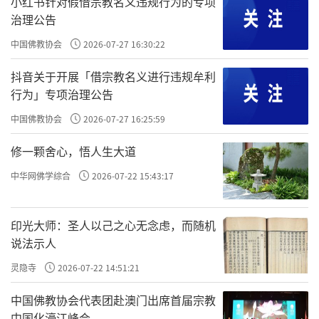
小红书针对假借宗教名义违规行为的专项
治理公告
者。尊者这才向他们谈有关布施的佛法，他也
向富翁夫妇说，佛陀和其他比丘正在舍卫城的
中国佛教协会
2026-07-27 16:30:22
祇树给孤独园等他们。富翁夫妇便带着糕饼随
抖音关于开展「借宗教名义进行违规牟利
尊者去见佛陀，并用糕饼供养佛陀和比丘们。
行为」专项治理公告
供养之后，佛陀宣讲布施的佛法，富翁夫妇两
中国佛教协会
2026-07-27 16:25:59
人因而了悟佛法。
修一颗舍心，悟人生大道
责任编辑：印月
中华网佛学综合
2026-07-22 15:43:17
印光大师：圣人以己之心无念虑，而随机
说法示人
灵隐寺
2026-07-22 14:51:21
中国佛教协会代表团赴澳门出席首届宗教
中国化濠江峰会