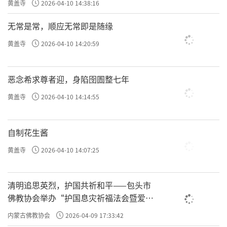
黄盖寺
2026-04-10 14:38:16
无常是常，顺应无常即是随缘
黄盖寺
2026-04-10 14:20:59
恶念希求尊者迎，身陷囹圄整七年
黄盖寺
2026-04-10 14:14:55
自制花生酱
黄盖寺
2026-04-10 14:07:25
清明追思英烈，护国共祈和平——包头市
佛教协会举办“护国息灾祈福法会暨爱国
主义电影观影活动”
内蒙古佛教协会
2026-04-09 17:33:42