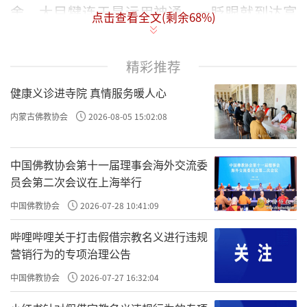
舍。
大目犍连
于是运用神通，一眨眼就到达富
点击查看全文(剩余
68
%)
翁的家，到达之后，他就站在窗子外面。富翁
请尊者离开，但尊者不予理睬。最后，富翁告
精彩推荐
诉太太：“做个小糕饼给他，打发他走！”富
健康义诊进寺院 真情服务暖人心
翁太太就拿了一小块面团，放在烘盘上，但面
内蒙古佛教协会
2026-08-05 15:02:08
团却胀大起来，并充满整个烤盘。富翁认为一
定是太太用了太多的面团，所以就亲自另外拿
中国佛教协会第十一届理事会海外交流委
了一块小小的面团，放在烘盘里，但面团也一
员会第二次会议在上海举行
样胀大，试了好几次，不管用多么小的面团，
中国佛教协会
2026-07-28 10:41:09
他们就是无法如愿地烘焙出很小的糕饼。最
后，富翁只好叫太太从篮子里随意取出一块给
哔哩哔哩关于打击假借宗教名义进行违规
营销行为的专项治理公告
尊者，但当他太太正要拿出糕饼时，所有的糕
中国佛教协会
2026-07-27 16:32:04
饼全粘在一起，无法分开。至此，富翁对糕饼
倒尽胃口，就把整篮的糕饼都送给大目犍连尊