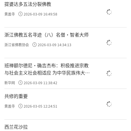
提婆达多五法分裂佛教
黄盖寺
2026-03-09 16:49:58
浙江佛教五名寻迹（八）名僧·智者大师
浙江省佛教协会
2026-03-09 14:34:13
班禅额尔德尼·确吉杰布：积极推进宗教
与社会主义社会相适应 为中华民族伟大复
兴贡献力量
新华网
2026-03-09 11:38:42
共修的重要
黄盖寺
2026-03-05 12:24:51
西兰花沙拉