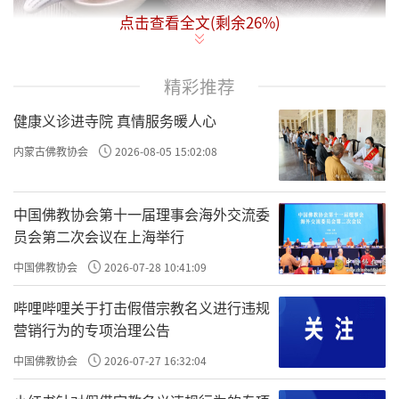
点击查看全文(剩余
26
%)
材 料：
莲藕，花生米，花生酱，盐
精彩推荐
健康义诊进寺院 真情服务暖人心
做法：
内蒙古佛教协会
2026-08-05 15:02:08
1. 莲藕切块，放清水里浸泡片刻，去除多余的
淀粉；
中国佛教协会第十一届理事会海外交流委
2. 花生米、花生酱以及莲藕倒入砂锅中炖煮；
员会第二次会议在上海举行
中国佛教协会
2026-07-28 10:41:09
3. 放入适量的盐；
哔哩哔哩关于打击假借宗教名义进行违规
4. 莲藕软烂之后，就可以加盐起锅了。
营销行为的专项治理公告
责任编辑：印月
中国佛教协会
2026-07-27 16:32:04