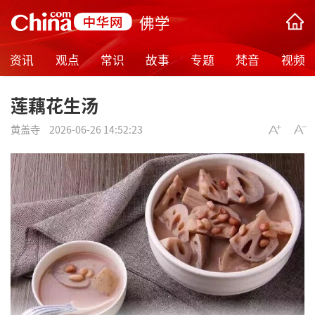
佛学
资讯
观点
常识
故事
专题
梵音
视频
莲藕花生汤
黄盖寺
2026-06-26 14:52:23