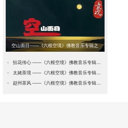
空山面目——《六根空境》佛教音乐专辑之
意观•禅道
拈花传心 ——《六根空境》佛教音乐专辑之身观•花道
太姥茶境 ——《六根空境》佛教音乐专辑之舌观•茶道(2)
赵州茶风 ——《六根空境》佛教音乐专辑之舌观•茶道(1)