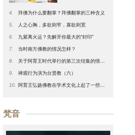
4.
拜佛为什么要翻掌？拜佛翻掌的三种含义
5.
人之心胸，多欲则窄，寡欲则宽
6.
九紫离火运？先解开你最大的“封印”
7.
当时南方佛教的情况怎样？
8.
关于阿育王时代举行的第三次结集的情况可否再谈一些？
9.
禅观行为演为台贤教（六）
10.
阿育王弘扬佛教在学术文化上起了一些什么影响？
梵音