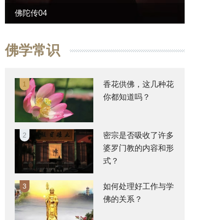
佛陀传04
佛陀传
佛学常识
1
香花供佛，这几种花
你都知道吗？
2
密宗是否吸收了许多
婆罗门教的内容和形
式？
3
如何处理好工作与学
佛的关系？