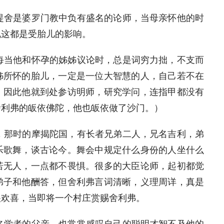
舍是婆罗门教中负有盛名的论师，当母亲怀他的时
说这都是受胎儿的影响。
当他和怀孕的姊姊议论时，总是词穷力拙，不支而
姊所怀的胎儿，一定是一位大智慧的人，自己若不在
！因此他就到处参访明师，研究学问，连指甲都没有
舍利弗的皈依佛陀，他也皈依做了沙门。）
那时的摩揭陀国，有长者兄弟二人，兄名吉利，弟
乐歌舞，谈古论今。舞会中规定什么身份的人坐什么
若无人，一点都不畏惧。很多的大臣论师，起初都觉
弟子和他酬答，但舍利弗言词清晰，义理周详，真是
很欢喜，当即将一个村庄赏赐舍利弗。