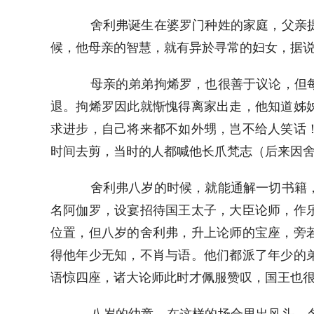
舍利弗诞生在婆罗门种姓的家庭，父亲提
候，他母亲的智慧，就有异於寻常的妇女，据
母亲的弟弟拘烯罗，也很善于议论，但每
退。拘烯罗因此就惭愧得离家出走，他知道姊
求进步，自己将来都不如外甥，岂不给人笑话
时间去剪，当时的人都喊他长爪梵志（后来因
舍利弗八岁的时候，就能通解一切书籍，
名阿伽罗，设宴招待国王太子，大臣论师，作
位置，但八岁的舍利弗，升上论师的宝座，旁
得他年少无知，不肖与语。他们都派了年少的
语惊四座，诸大论师此时才佩服赞叹，国王也