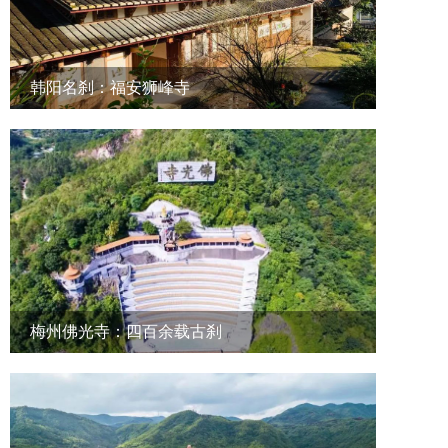
韩阳名刹：福安狮峰寺
梅州佛光寺：四百余载古刹