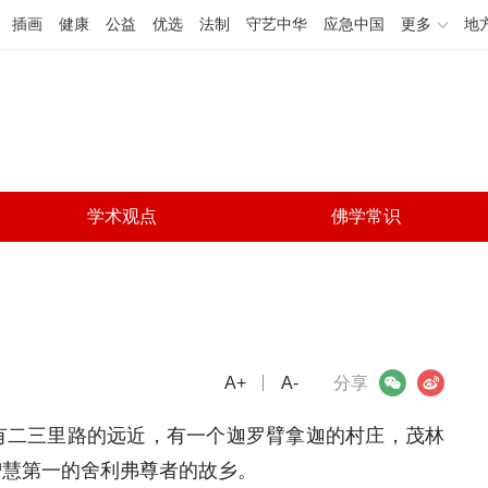
插画
健康
公益
优选
法制
守艺中华
应急中国
更多
地
学术观点
佛学常识
A+
微信
A-
微博
分享
有二三里路的远近，有一个迦罗臂拿迦的村庄，茂林
智慧第一的舍利弗尊者的故乡。