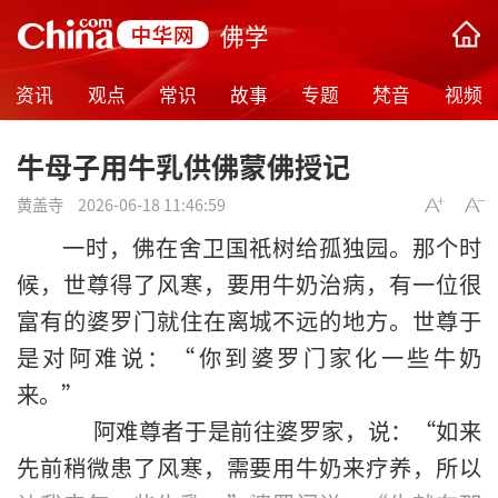
佛学
资讯
观点
常识
故事
专题
梵音
视频
牛母子用牛乳供佛蒙佛授记
黄盖寺
2026-06-18 11:46:59
一时，佛在舍卫国
祇树
给孤独园。那个时
候，世尊得了风寒，要用牛奶治病，有一位很
富有的
婆罗门
就住在离城不远的地方。世尊于
是对阿难说：“你到婆罗门家化一些牛奶
来。”
阿难尊者于是前往婆罗家，说：“如来
先前稍微患了风寒，需要用牛奶来疗养，所以