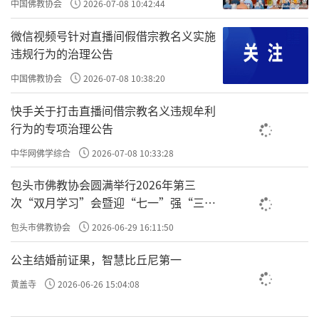
中国佛教协会
2026-07-08 10:42:44
因缘，佛不可不信，经不可不读，道不可不
修，普告天上天下所有的众生都知道这一件事
微信视频号针对直播间假借宗教名义实施
违规行为的治理公告
情。”
中国佛教协会
2026-07-08 10:38:20
责任编辑：印月
快手关于打击直播间借宗教名义违规牟利
行为的专项治理公告
中华网佛学综合
2026-07-08 10:33:28
包头市佛教协会圆满举行2026年第三
次“双月学习”会暨迎“七一”强“三
爱”主题书画笔会
包头市佛教协会
2026-06-29 16:11:50
公主结婚前证果，智慧比丘尼第一
黄盖寺
2026-06-26 15:04:08