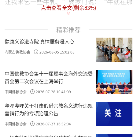
让我来乞一些牛乳。”婆罗门说：“牛就在那
点击查看全文(剩余
83
%)
间牛棚，您自个儿去挤！”阿难前往牛群共住
的牛棚。其中有一只母牛性情很凶恶，没人敢
精彩推荐
靠近，阿难心想：“出家人挤牛奶有失威仪，
恐被非议。”
健康义诊进寺院 真情服务暖人心
这时，
忉利天天主
知道阿难的心念，即刻
内蒙古佛教协会
2026-08-05 15:02:08
前来化作婆罗门的样貌，站在牛的旁边。阿难
问他道：“请您帮我挤牛乳好吗？”于是婆罗
中国佛教协会第十一届理事会海外交流委
员会第二次会议在上海举行
门就跟母牛说：“世尊患了风寒，你施一些乳
汁给世尊服用，如果病好了，你所得的福报将
中国佛教协会
2026-07-28 10:41:09
无可限量。世尊是天上天下的大导师，他都是
哔哩哔哩关于打击假借宗教名义进行违规
以慈心忧念一切蠕动含灵的众生们，要度脱一
营销行为的专项治理公告
切众生的忧苦烦恼。”母牛说：“你用手摸我
中国佛教协会
2026-07-27 16:32:04
的乳房，很快就可以挤出乳汁来！前面两乳你