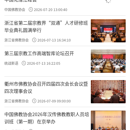
道果，能如佛一般无二。”阿难于是拿着牛乳
回到佛所，佛问阿难：“那对牛母子有什么言
中国佛教协会
2026-07-20 13:00:40
说？”阿难回禀：“真是奇怪！母牛先是非常
浙江省第二届宗教界“双通”人才研修班
凶悍没办法靠近，后来婆罗门为我挤乳，母牛
毕业典礼圆满举行
就很柔顺，而且牛母子居然对话起来。”佛
浙江省佛教协会
2026-07-13 16:34:10
说：“这对牛母子，先世因不信佛经教的义
第三届宗教工作高端智库论坛召开
理，堕入到牛马畜生道中，历经十六劫，到今
统战新语
2026-07-13 16:22:05
天才能再得闻佛名，于是便生起慈心以乳来施
佛。这对牛母子，后世当为
弥勒佛
的沙门弟
衢州市佛教协会召开四届四次会长会议暨
子，将证得大阿罗汉果。小牛死后，当为我悬
四次理事会议
缯幡盖，散华烧香受持经戒，过二十劫后当得
浙江省佛教协会
2026-07-09 09:00:00
作佛，名‘乳光如来’，度脱一切应度的众
中国佛教协会2026年汉传佛教教职人员培
生。”佛说：“牛以善心施与佛陀牛乳的缘
训班（第一期）在京举办
故，能度脱种种的苦难，后得无量福报。以是