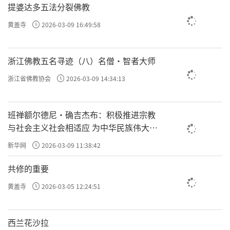
提婆达多五法分裂佛教
黄盖寺
2026-03-09 16:49:58
浙江佛教五名寻迹（八）名僧·智者大师
浙江省佛教协会
2026-03-09 14:34:13
班禅额尔德尼·确吉杰布：积极推进宗教
与社会主义社会相适应 为中华民族伟大复
兴贡献力量
新华网
2026-03-09 11:38:42
共修的重要
黄盖寺
2026-03-05 12:24:51
西兰花沙拉