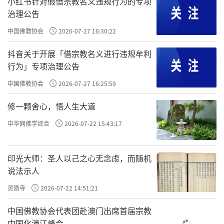
小红书针对假借宗教名义违规行为的专项
尽量取，后面两乳则留给我的小牛喝，我的小
治理公告
牛从早上到现在还没饮用呢！”这时，站在旁
中国佛教协会
2026-07-27 16:30:22
边的小牛，听到佛名就对它的母亲说：“连我
抖音关于开展「借宗教名义进行违规牟利
的那一分全部去供养佛吧！佛陀是天上天下的
行为」专项治理公告
大导师！非常难值难逢！我吃牧草和饮用清水
中国佛教协会
2026-07-27 16:25:59
就足以存活了。我为什么要这样做呢？因为我
修一颗舍心，悟人生大道
累生以来经常饮用乳食，所以今生当生牛身也
是必须要来再饮牛乳，世间愚痴的人甚多甚
中华网佛学综合
2026-07-22 15:43:17
多，无量无边！我先世在恶知识座下追随接受
教化，不信佛教的义理，使我作牛、作马已经
印光大师：圣人以己之心无念虑，而随机
说法示人
长达
十六劫
了，直到今天才得闻有佛正在世间
弘法，就持我所食的那一分，全部供养佛。盛
灵隐寺
2026-07-22 14:51:21
着满满的拿去供佛，让我后世的聪明智慧得成
中国佛教协会代表团赴澳门出席首届宗教
中国化濠江峰会