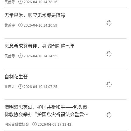
黄盖寺
2026-04-10 14:38:16
无常是常，顺应无常即是随缘
黄盖寺
2026-04-10 14:20:59
恶念希求尊者迎，身陷囹圄整七年
黄盖寺
2026-04-10 14:14:55
自制花生酱
黄盖寺
2026-04-10 14:07:25
清明追思英烈，护国共祈和平——包头市
佛教协会举办“护国息灾祈福法会暨爱国
主义电影观影活动”
内蒙古佛教协会
2026-04-09 17:33:42