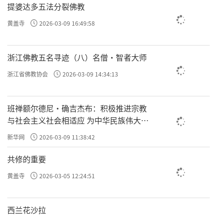
提婆达多五法分裂佛教
黄盖寺
2026-03-09 16:49:58
浙江佛教五名寻迹（八）名僧·智者大师
浙江省佛教协会
2026-03-09 14:34:13
班禅额尔德尼·确吉杰布：积极推进宗教
与社会主义社会相适应 为中华民族伟大复
兴贡献力量
新华网
2026-03-09 11:38:42
共修的重要
黄盖寺
2026-03-05 12:24:51
西兰花沙拉