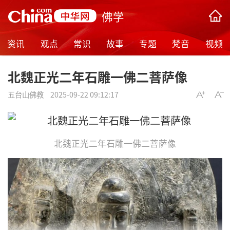
佛学
资讯
观点
常识
故事
专题
梵音
视频
北魏正光二年石雕一佛二菩萨像
五台山佛教
2025-09-22 09:12:17
北魏正光二年石雕一佛二菩萨像