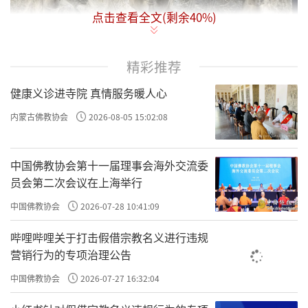
点击查看全文(剩余
40
%)
精彩推荐
健康义诊进寺院 真情服务暖人心
内蒙古佛教协会
2026-08-05 15:02:08
中国佛教协会第十一届理事会海外交流委
员会第二次会议在上海举行
中国佛教协会
2026-07-28 10:41:09
北魏正光二年石雕一佛二菩萨像
哔哩哔哩关于打击假借宗教名义进行违规
主尊佛结跏趺坐，手结印，作说法状。肉髻高
营销行为的专项治理公告
耸，面相清瘦，体格瘦削，着褒衣博带袈裟，
中国佛教协会
2026-07-27 16:32:04
衣纹稠叠流畅。左右为二胁侍菩萨，头戴宝