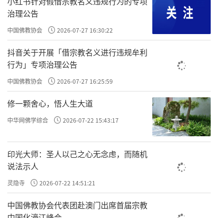
小红书针对假借宗教名义违规行为的专项
冠，立于莲台上，身体略倾，与主尊呼应，似
治理公告
正在听佛说法。
中国佛教协会
2026-07-27 16:30:22
抖音关于开展「借宗教名义进行违规牟利
行为」专项治理公告
中国佛教协会
2026-07-27 16:25:59
修一颗舍心，悟人生大道
中华网佛学综合
2026-07-22 15:43:17
印光大师：圣人以己之心无念虑，而随机
说法示人
北魏正光二年石雕一佛二菩萨像
灵隐寺
2026-07-22 14:51:21
背屏为莲瓣形举身光，其上以减地平钑刻精美
中国佛教协会代表团赴澳门出席首届宗教
图像，方形台座下有供养人像。整体造像主次
中国化濠江峰会