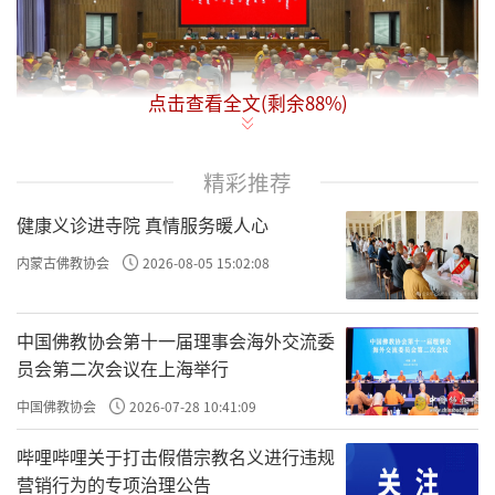
点击查看全文(剩余
88
%)
精彩推荐
内蒙古佛教协会第九次代表会议在呼市召开，洞阔尔活
健康义诊进寺院 真情服务暖人心
佛当选新一届理事会会长
内蒙古佛教协会
2026-08-05 15:02:08
2025年12月15日至16日，内蒙古自治区佛教协
会第九次代表会议在呼和浩特市召开，中国佛
中国佛教协会第十一届理事会海外交流委
教协会、内蒙古自治区政协民族和宗教委员会
员会第二次会议在上海举行
发来贺电，自治区党委统战部副部长、宗教事
中国佛教协会
2026-07-28 10:41:09
务局局长刘长春、及来自全区12个盟市的藏
哔哩哔哩关于打击假借宗教名义进行违规
传、汉传佛教共107名代表出席会议。
营销行为的专项治理公告