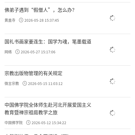
代表信任，持续传承佛教文化，弘扬正心正信
佛弟子遇到“假僧人”，怎么办？
正行，以推进佛教中国化为主线，以全面从严
黄盖寺
2026-05-28 15:37:45
治教为抓手，凝心聚力推动佛教事业发展，共
同维护佛教界清净庄严的良好形象。
国礼书画家姜连生：国学为魂，笔墨载道
网络
2026-05-27 15:17:06
宗教出版物管理的有关规定
微言宗教
2026-05-15 11:03:12
中国佛学院全体师生赴河北开展爱国主义
内蒙古佛教协会第九次代表会议在呼市召开，洞阔尔活
教育暨禅宗祖庭教学之旅
佛当选新一届理事会会长
中国佛学院
2026-05-12 15:34:22
16日，在圆满完成各项议程后，内蒙古自治区