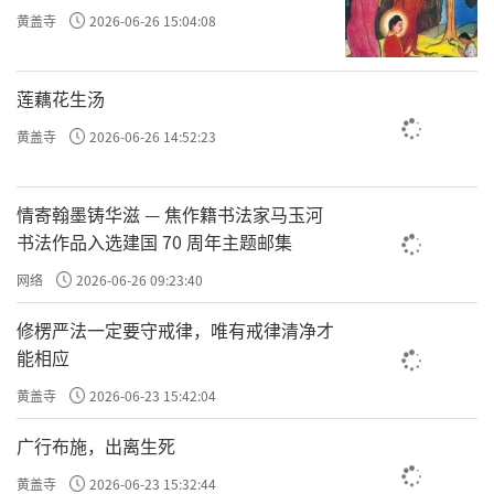
黄盖寺
2026-06-26 15:04:08
莲藕花生汤
黄盖寺
2026-06-26 14:52:23
情寄翰墨铸华滋 — 焦作籍书法家马玉河
书法作品入选建国 70 周年主题邮集
网络
2026-06-26 09:23:40
修楞严法一定要守戒律，唯有戒律清净才
内蒙古佛教协会第九次代表会议在呼市召开，洞阔尔活
能相应
佛当选新一届理事会会长
黄盖寺
2026-06-23 15:42:04
会议审议通过了“内蒙古自治区佛教协会第八
广行布施，出离生死
届理事会工作报告”、“财务报告”、《内蒙
黄盖寺
2026-06-23 15:32:44
古自治区佛教协会章程（修订草案）》，成立