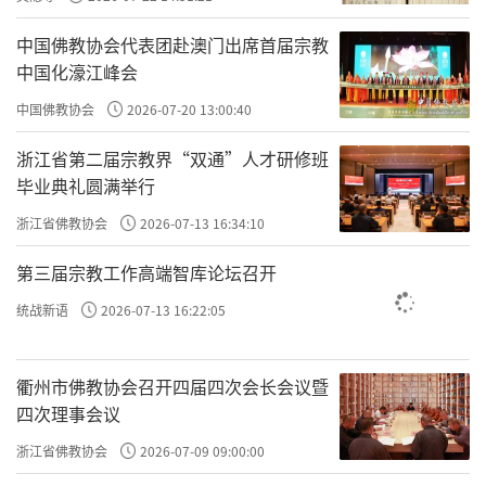
中国佛教协会代表团赴澳门出席首届宗教
中国化濠江峰会
中国佛教协会
2026-07-20 13:00:40
浙江省第二届宗教界“双通”人才研修班
毕业典礼圆满举行
浙江省佛教协会
2026-07-13 16:34:10
内蒙古佛教协会第九次代表会议在呼市召开，洞阔尔活
佛当选新一届理事会会长
第三届宗教工作高端智库论坛召开
统战新语
2026-07-13 16:22:05
自治区党委统战部副部长、宗教事务局局长刘
长春对会议的召开表示热烈祝贺，对近年来自
衢州市佛教协会召开四届四次会长会议暨
治区佛协所做的工作给予充分肯定。他强调，
四次理事会议
在实现中华民族伟大复兴的关键时期，宗教工
浙江省佛教协会
2026-07-09 09:00:00
作面临新形势和新任务，宗教团体的桥梁纽带