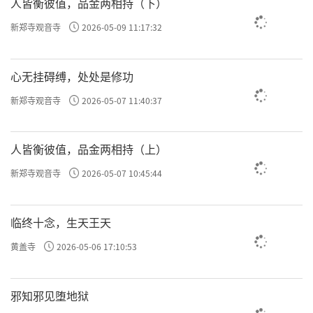
人皆衡彼值，品金两相持（下）
佛教协会第九次代表会议胜利闭幕。此次会议
新郑寺观音寺
2026-05-09 11:17:32
的召开，标志着内蒙古佛教事业站在了新的历
史起点。新一届协会领导班子将与全区佛教界
心无挂碍缚，处处是修功
人士和信教群众一道，为全面建设现代化内蒙
新郑寺观音寺
2026-05-07 11:40:37
古、实现中华民族伟大复兴的中国梦做出新的
更大贡献。
人皆衡彼值，品金两相持（上）
内蒙古自治区道教协会、伊斯兰教协会、天主
新郑寺观音寺
2026-05-07 10:45:44
教两会、基督教两会负责人到会祝贺。
来源|内蒙古自治区佛教协会
临终十念，生天王天
黄盖寺
2026-05-06 17:10:53
责任编辑：勉淳
邪知邪见堕地狱