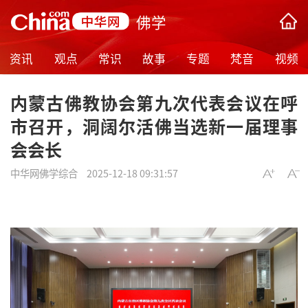
佛学
资讯
观点
常识
故事
专题
梵音
视频
内蒙古佛教协会第九次代表会议在呼
市召开，洞阔尔活佛当选新一届理事
会会长
中华网佛学综合
2025-12-18 09:31:57