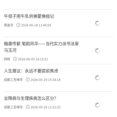
监事会，选举产生了新一届理事会、常务理事
牛母子用牛乳供佛蒙佛授记
会和领导班子。洞阔尔活佛当选内蒙古自治区
佛教协会第九届理事会会长，巴力吉、拉西宁
黄盖寺
2026-06-18 11:46:59
布、班布拉、青格勒、嘉木杨道尔吉、苏雅拉
图、释澄还、释法隆、包双全、包金巴、旦却
翰墨传薪 笔韵风华——当代实力派书法家
马玉河
坚赞、东德布、朝格吉拉当选副会长，格根塔
娜当选秘书长，赵九九当选为自治区佛教协会
网络
2026-06-03 16:15:51
第一届监事会监事长，张宏宇当选副监事长。
人生建议：永远不要提前焦虑
新当选的洞阔尔会长在发言中表示，全区佛教
成都三圣禅寺
2026-05-29 15:34:18
界要紧密团结在以习近平总书记为核心的党中
央周围，继续高举爱国爱教旗帜，全面贯彻落
业障病与生理疾病怎么区分？
实新时代党的宗教工作政策，积极走与社会主
成都三圣禅寺
2026-05-29 11:51:25
义社会相适应的道路。在今后的工作中将不负