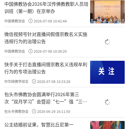
作用愈发重要。此次自治区佛教协会换届工作
中国佛教协会2026年汉传佛教教职人员培
训班（第一期）在京举办
意义重大，要严格按照法律法规的规定，民主
选出政治强、业务精、群众基础好的优秀人才
中国佛教协会
2026-07-08 10:42:44
进入理事会和监事会领导班子，确保佛教健康
微信视频号针对直播间假借宗教名义实施
传承，维护民族团结和宗教和顺。未来佛教协
违规行为的治理公告
会的工作要继续坚持正确政治方向，深化宗教
中国佛教协会
2026-07-08 10:38:20
中国化实践，提升教职人员素质，发挥好桥梁
快手关于打击直播间借宗教名义违规牟利
纽带作用，端正教风，维护宗教形象。自治区
行为的专项治理公告
党委统战部将继续为自治区佛教协会的工作提
中华网佛学综合
2026-07-08 10:33:28
供必要支持，预祝换届会议圆满成功，相信新
包头市佛教协会圆满举行2026年第三
一届班子能够团结带领全区佛教界人士，为内
次“双月学习”会暨迎“七一”强“三
蒙古现代化建设和社会稳定做出更大贡献。
爱”主题书画笔会
包头市佛教协会
2026-06-29 16:11:50
公主结婚前证果，智慧比丘尼第一