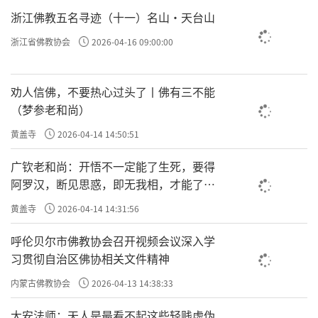
浙江佛教五名寻迹（十一）名山·天台山
浙江省佛教协会
2026-04-16 09:00:00
劝人信佛，不要热心过头了丨佛有三不能
（梦参老和尚）
黄盖寺
2026-04-14 14:50:51
广钦老和尚：开悟不一定能了生死，要得
阿罗汉，断见思惑，即无我相，才能了生
死
黄盖寺
2026-04-14 14:31:56
呼伦贝尔市佛教协会召开视频会议深入学
习贯彻自治区佛协相关文件精神
内蒙古佛教协会
2026-04-13 14:38:33
大安法师：天人是最看不起这些轻贱虚伪