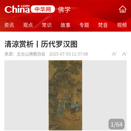
佛学
资讯
观点
常识
故事
专题
梵音
视频
清涼赏析丨历代罗汉图
来源：
五台山佛教协会
2025-07-03 11:37:08
1
/
64