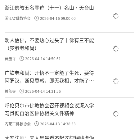
浙江佛教五名寻迹（十一）名山·天台山
浙江省佛教协会
2026-04-16 09:00:00
劝人信佛，不要热心过头了丨佛有三不能
（梦参老和尚）
黄盖寺
2026-04-14 14:50:51
广钦老和尚：开悟不一定能了生死，要得
阿罗汉，断见思惑，即无我相，才能了生
死
黄盖寺
2026-04-14 14:31:56
呼伦贝尔市佛教协会召开视频会议深入学
习贯彻自治区佛协相关文件精神
内蒙古佛教协会
2026-04-13 14:38:33
大安法师：天人是最看不起这些轻贱虚伪