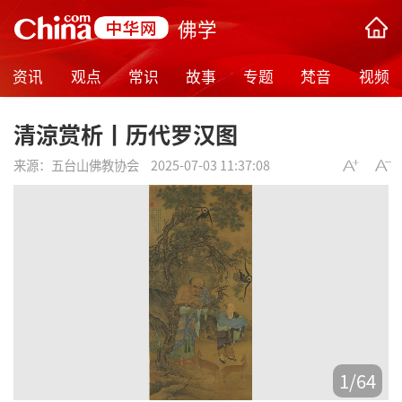
佛学
资讯
观点
常识
故事
专题
梵音
视频
清涼赏析丨历代罗汉图
来源：
五台山佛教协会
2025-07-03 11:37:08
1
/
64