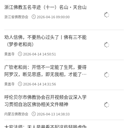
浙江佛教五名寻迹（十一）名山·天台山
浙江省佛教协会
2026-04-16 09:00:00
劝人信佛，不要热心过头了丨佛有三不能
（梦参老和尚）
黄盖寺
2026-04-14 14:50:51
广钦老和尚：开悟不一定能了生死，要得
阿罗汉，断见思惑，即无我相，才能了生
死
黄盖寺
2026-04-14 14:31:56
呼伦贝尔市佛教协会召开视频会议深入学
习贯彻自治区佛协相关文件精神
内蒙古佛教协会
2026-04-13 14:38:33
大安法师：天人是最看不起这些轻贱虚伪