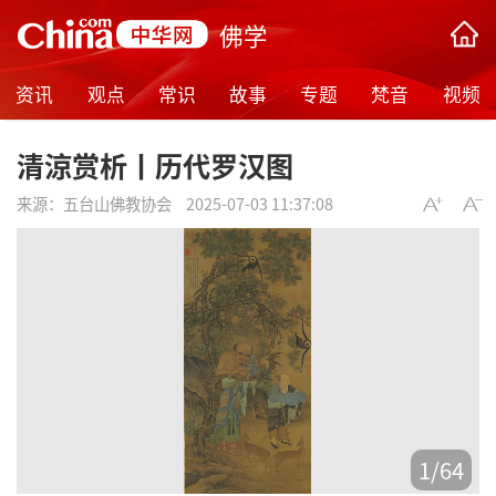
佛学
资讯
观点
常识
故事
专题
梵音
视频
清涼赏析丨历代罗汉图
来源：
五台山佛教协会
2025-07-03 11:37:08
1
/
64