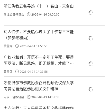
浙江佛教五名寻迹（十一）名山·天台山
浙江省佛教协会
2026-04-16 09:00:00
劝人信佛，不要热心过头了丨佛有三不能
（梦参老和尚）
黄盖寺
2026-04-14 14:50:51
广钦老和尚：开悟不一定能了生死，要得
阿罗汉，断见思惑，即无我相，才能了生
死
黄盖寺
2026-04-14 14:31:56
呼伦贝尔市佛教协会召开视频会议深入学
习贯彻自治区佛协相关文件精神
内蒙古佛教协会
2026-04-13 14:38:33
大安法师：天人是最看不起这些轻贱虚伪