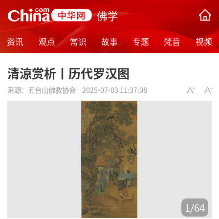
佛学
资讯
观点
常识
故事
专题
梵音
视频
清涼赏析丨历代罗汉图
来源：
五台山佛教协会
2025-07-03 11:37:08
1
/
64