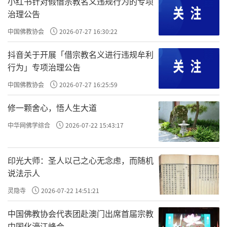
人进行商业化运作。
小红书针对假借宗教名义违规行为的专项
治理公告
第五条 佛教团体、佛教院校、佛教活动场
中国佛教协会
2026-07-27 16:30:22
所及佛教教职人员在佛教活动场所外组织开展
抖音关于开展「借宗教名义进行违规牟利
的集体放生活动，活动组织者应在活动举行日
行为」专项治理公告
前30日按照《宗教事务条例》的有关规定履行
中国佛教协会
2026-07-27 16:25:59
大型宗教活动审批手续。
修一颗舍心，悟人生大道
第六条 佛教界放生活动须按相关规定，报
中华网佛学综合
2026-07-22 15:43:17
请环保、农业、林草、海洋、检疫等部门进行
放生物种、数量、规格、时间、地点审查，确
印光大师：圣人以己之心无念虑，而随机
保放生物种非外来入侵物种，避免过度放生导
说法示人
致生态灾难。
灵隐寺
2026-07-22 14:51:21
不得在自然保护区、城市景观水域等明令
中国佛教协会代表团赴澳门出席首届宗教
禁止区域放生。
中国化濠江峰会