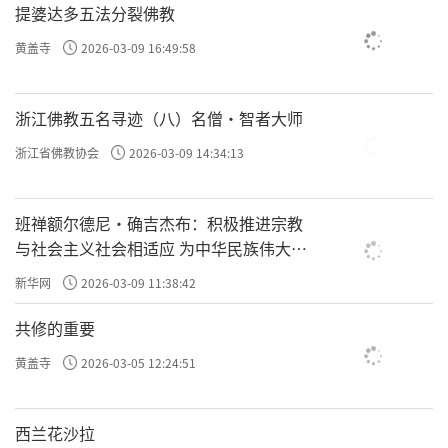
提婆达多五法分裂佛教
黄盖寺
2026-03-09 16:49:58
浙江佛教五名寻迹（八）名僧·智者大师
浙江省佛教协会
2026-03-09 14:34:13
班禅额尔德尼·确吉杰布：积极推进宗教
与社会主义社会相适应 为中华民族伟大复
兴贡献力量
新华网
2026-03-09 11:38:42
共修的重要
黄盖寺
2026-03-05 12:24:51
西兰花沙拉