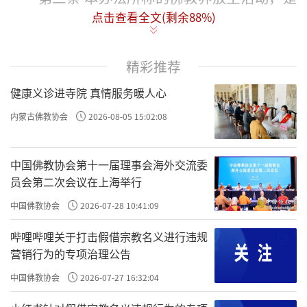
点击查看全文(剩余
88
%)
指由佛教团体、佛教院校、佛教活动场所及佛
教教职人员组织的集体放生活动。其他组织或
个人不得以佛教名义组织放生活动。
精彩推荐
健康义诊进寺院 真情服务暖人心
第三条 佛教界放生活动应遵循“依法放
生、科学放生、合理放生”的原则，严格遵守
内蒙古佛教协会
2026-08-05 15:02:08
国家相关法律法规，自觉接受环保、农业、林
草、海洋、检疫等部门指导和监督，不得干扰
中国佛教协会第十一届理事会海外交流委
员会第二次会议在上海举行
当地居民的正常生产生活，避免对生态系统造
成危害。
中国佛教协会
2026-07-28 10:41:09
哔哩哔哩关于打击假借宗教名义进行违规
第四条 佛教团体、佛教院校、佛教活动场
营销行为的专项治理公告
所及佛教教职人员不得开展以营利为目的放生
中国佛教协会
2026-07-27 16:32:04
活动，不得允许、支持或者配合任何组织或个