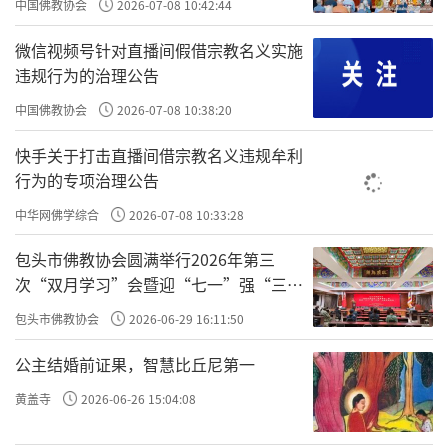
中国佛教协会
2026-07-08 10:42:44
第十条 佛教团体、佛教院校、佛教活动场
微信视频号针对直播间假借宗教名义实施
所应加强与野生动物保护机构、科研院校等的
违规行为的治理公告
合作，邀请专业人士为信众举办放生知识讲座
中国佛教协会
2026-07-08 10:38:20
和培训，充分利用专业技术和资源，为科学放
快手关于打击直播间借宗教名义违规牟利
生提供技术支持和保障。
行为的专项治理公告
第十一条 佛教团体、佛教院校、佛教活动
中华网佛学综合
2026-07-08 10:33:28
场所及佛教教职人员应遵守《互联网宗教信息
包头市佛教协会圆满举行2026年第三
服务管理办法》相关规定，不在互联网组织发
次“双月学习”会暨迎“七一”强“三
布放生信息、招募信众参与放生活动。
爱”主题书画笔会
包头市佛教协会
2026-06-29 16:11:50
第十二条 佛教团体要加强对佛教活动场
公主结婚前证果，智慧比丘尼第一
所、佛教院校、佛教教职人员放生活动的监督
黄盖寺
2026-06-26 15:04:08
检查，定期对放生活动进行评估和总结，发现
问题及时督促整改。