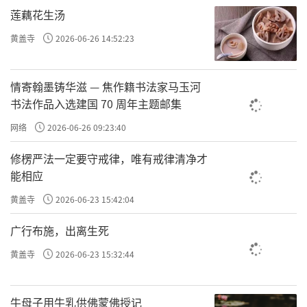
莲藕花生汤
第十三条 佛教团体对违反本办法的佛教院
黄盖寺
2026-06-26 14:52:23
校、佛教活动场所和佛教教职人员，视情节轻
重参照相关规定给予处理。对违规放生造成严
情寄翰墨铸华滋 — 焦作籍书法家马玉河
重后果的，及时报告有关部门依法处理。
书法作品入选建国 70 周年主题邮集
第十四条 佛教界放生活动应自觉接受政府
网络
2026-06-26 09:23:40
宗教事务部门和其他相关部门的监督管理，积
修楞严法一定要守戒律，唯有戒律清净才
极配合有关部门开展的执法检查和调研工作。
能相应
黄盖寺
2026-06-23 15:42:04
第十五条 本办法由中国佛教协会负责解
释，自发布之日起施行。
广行布施，出离生死
黄盖寺
2026-06-23 15:32:44
责任编辑：印月
牛母子用牛乳供佛蒙佛授记