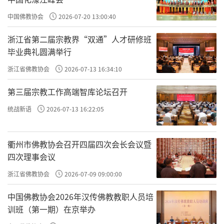
禁止在交通要道、居民区、水源保护区等
中国佛教协会
2026-07-20 13:00:40
区域放生，不得影响公共秩序。
浙江省第二届宗教界“双通”人才研修班
毕业典礼圆满举行
第七条 各地佛教团体应结合本地区实际，
规范放生仪轨和流程。
浙江省佛教协会
2026-07-13 16:34:10
第八条 佛教团体、佛教院校、佛教活动场
第三届宗教工作高端智库论坛召开
所及佛教教职人员要切实担当起对信教群众教
统战新语
2026-07-13 16:22:05
育引导的主体责任，将“依法放生”“科学放
生”“合理放生”融入讲经说法、信仰实践等
衢州市佛教协会召开四届四次会长会议暨
四次理事会议
日常宗教活动。
浙江省佛教协会
2026-07-09 09:00:00
第九条 组织放生活动的佛教团体、佛教院
校、佛教活动场所应设立放生教育专栏，宣传
中国佛教协会2026年汉传佛教教职人员培
训班（第一期）在京举办
科学放生。