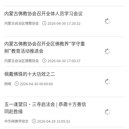
内蒙古佛教协会召开全体人员学习会议
内蒙古自治区佛教协会
2026-04-30 17:20:32
内蒙古佛教协会召开全区佛教界"学守重
树"教育活动推进会
闽东苏区沦陷后，国民党反动派对革命干
内蒙古自治区佛教协会
2026-04-30 17:00:37
部、群众进行疯狂清算，据调查，约有2519位
革命干部和群众被杀害，二万多人因饥饿而
佩戴佛珠的十大功效之二
死，133个村庄被毁灭，各地田园荒芜，尸横遍
网络
2026-04-30 00:00:00
野，惨不忍睹。1935年是闽东三年游击战争中
最艰苦的一年。
五一逢望日・三寺启法会 | 恭邀十方善信
同赴胜缘
来源丨福建省佛教协会
中华网佛学综合
2026-04-29 15:05:52
图文来源丨释慧明