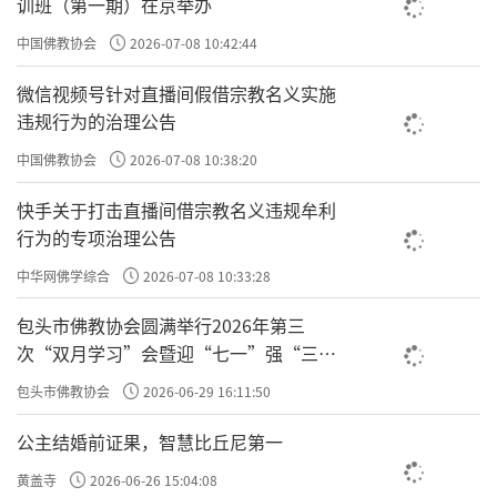
训班（第一期）在京举办
中国佛教协会
2026-07-08 10:42:44
微信视频号针对直播间假借宗教名义实施
违规行为的治理公告
1934年1月7日，在中共福安中心县委领导
中国佛教协会
2026-07-08 10:38:20
下，闽东游击支队、赤卫队胜利攻占闽东重镇
快手关于打击直播间借宗教名义违规牟利
赛岐镇，队伍再次回到栖圣寺休整。期间，党
行为的专项治理公告
组织在寺里召开会议，研究工农武装斗争、成
中华网佛学综合
2026-07-08 10:33:28
立“闽东工农红军独立团”问题，参加会议的
包头市佛教协会圆满举行2026年第三
有任铁锋、叶飞、詹如柏等同志。会议决定成
次“双月学习”会暨迎“七一”强“三
立“闽东工农红军独立团”，由任铁锋任独立
爱”主题书画笔会
包头市佛教协会
2026-06-29 16:11:50
团团长，叶飞任政委。独立团下辖三个连，第
公主结婚前证果，智慧比丘尼第一
十连、十六连和特务连，陈挺任特务连连长，
全团约 300 余人。会后，队伍向柘荣、柏洋、
黄盖寺
2026-06-26 15:04:08