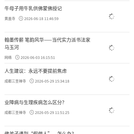
苏区形势趋于稳定。
牛母子用牛乳供佛蒙佛授记
1934年4月，中共福州中心市委代理书记陈
黄盖寺
2026-06-18 11:46:59
之枢叛变，福州中心市委遭到严重破坏，闽东
党组织与上级的联系中断。为加强对闽东苏区
翰墨传薪 笔韵风华——当代实力派书法家
的统一领导，同年6月，中共福安中心县委和连
马玉河
江中心县委举行联席会议，成立了中共闽东临
网络
2026-06-03 16:15:51
时特委。中共闽中特委的成立，使闽东革命斗
人生建议：永远不要提前焦虑
争有了一个统一的领导核心。
成都三圣禅寺
2026-05-29 15:34:18
闽东工农武装也有了新的发展，继闽东红
军独立团和第十三独立团之外，又建立了三支
业障病与生理疾病怎么区分？
海上游击队及第十独立团。1934年8月，中国工
成都三圣禅寺
2026-05-29 11:51:25
农红军北上抗日先遣队途经闽东，与红军独立
第十三团、罗源赤卫队合力攻下罗源县城，打
佛弟子遇到“假僧人”，怎么办？