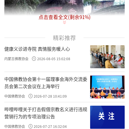
点击查看全文(剩余
91
%)
精彩推荐
健康义诊进寺院 真情服务暖人心
内蒙古佛教协会
2026-08-05 15:02:08
中国佛教协会第十一届理事会海外交流委
员会第二次会议在上海举行
1927年大革命失败后，党中央确定了“土
中国佛教协会
2026-07-28 10:41:09
地革命和武装反抗国民党反动派”的总方针。
因此，闽东地区以福安、连江为中心，开始了
哔哩哔哩关于打击假借宗教名义进行违规
营销行为的专项治理公告
武装反抗国民党反动派、夺取政权的土地革
命。1931年夏秋，福安、连江两地爆发了“五
中国佛教协会
2026-07-27 16:32:04