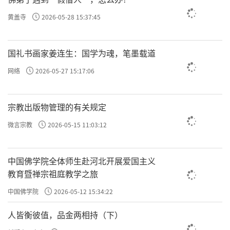
通了宁德、连江等地小游击区间的联系，并与
黄盖寺
2026-05-28 15:37:45
叶飞等率领的闽东红军第二独立团会师，指示
闽东党组织集中力量创建主力红军。在种种条
国礼书画家姜连生：国学为魂，笔墨载道
件具备的情况下，1934年9月底，以闽东的红军
网络
2026-05-27 15:17:06
第二独立团、第十三独立团以及先遣队留下的
部分骨干为基础，闽东红军独立师在宁德支提
宗教出版物管理的有关规定
寺正式创立，师长冯品泰、副师长赖金彪，政
微言宗教
2026-05-15 11:03:12
委叶飞。全师下辖三个团、两个独立营、一个
特务连，共1600余人，940余枪。从此，闽东苏
中国佛学院全体师生赴河北开展爱国主义
区有了一支特委直接领导的主力红军队伍。此
教育暨禅宗祖庭教学之旅
后，闽东红军独立师投入到保卫土地革命胜利
中国佛学院
2026-05-12 15:34:22
果实的战斗中，在闽东宁德、福安、古田、屏
南、罗源等地转战，歼灭反动势力。
人皆衡彼值，品金两相持（下）