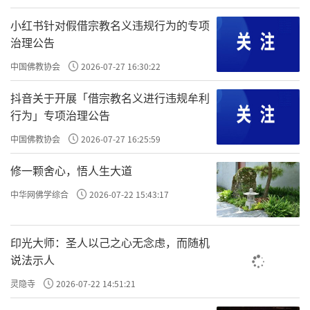
抗”斗争，但由于没有自己的武装力量，付出
小红书针对假借宗教名义违规行为的专项
了血的代价。1932年5月福州中心市委召开扩大
治理公告
会议，将闽东的“五抗”斗争逐步到开展游击
中国佛教协会
2026-07-27 16:30:22
武装斗争的正确轨道上。自此，闽东地区的游
抖音关于开展「借宗教名义进行违规牟利
击支队如雨后春笋般涌现，各地反抗国民党反
行为」专项治理公告
动派的武装暴动也纷纷开展。
中国佛教协会
2026-07-27 16:25:59
1933年10月，闽东地区已经成立了七支游
修一颗舍心，悟人生大道
击支队。中共福安中心县委于该月22日凌晨发
中华网佛学综合
2026-07-22 15:43:17
动了“甘棠暴动”，歼灭了国民党海军陆战队
的一个排。次日，闽东工农游击第五支队宣告
印光大师：圣人以己之心无念虑，而随机
成立。在与第一支队胜利会师后，两支游击支
说法示人
队在栖圣寺整编为“闽东游击支队”，下辖3个
灵隐寺
2026-07-22 14:51:21
连，共有300多人，200 多支枪，任铁锋任游击