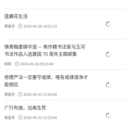
崇儒一带开展活动。
莲藕花生汤
1934年2月闽东工农兵第一次代表大会召开
黄盖寺
2026-06-26 14:52:23
时，闽东已有9个县级、42个区级、800多个乡
级苏维埃政权，形成了面积达1.1万多平方公
情寄翰墨铸华滋 — 焦作籍书法家马玉河
里、人口近百万的工农武装割据红色区域。而
书法作品入选建国 70 周年主题邮集
武装力量也得到了迅速发展，各地武装队伍人
网络
2026-06-26 09:23:40
数扩大到1500人。1934年3月，在党组织的领
导下，闽东苏区开始了轰轰烈烈的分田运动。
修楞严法一定要守戒律，唯有戒律清净才
能相应
此时，国民党反动民团、大刀会在各地大肆破
坏红色政权。为了保护苏区，成立于栖圣寺的
黄盖寺
2026-06-23 15:42:04
闽东红军独立团，在团长任铁锋率领下，配合
广行布施，出离生死
柏洋地区许旺领导的游击队，一举攻下大岭、
黄盖寺
2026-06-23 15:32:44
阮洋、下坪岗等地的大刀会、反动民团，闽东