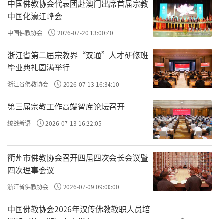
中国佛教协会代表团赴澳门出席首届宗教
支队支队长，叶飞任政委。
中国化濠江峰会
1933年11月，原驻守闽东的国民党正规军
中国佛教协会
2026-07-20 13:00:40
外调参加对我中央苏区的第五次反革命“围
浙江省第二届宗教界“双通”人才研修班
剿”，加上国民党第十九路军将领蔡廷锴等发
毕业典礼圆满举行
起的福建事变，闽东反革命力量暂时削弱。闽
浙江省佛教协会
2026-07-13 16:34:10
东党组织利用这一时机，成立“闽东红带总
第三届宗教工作高端智库论坛召开
会”，以及赤卫队、游击队总指挥，举行全面
统战新语
2026-07-13 16:22:05
的武装暴动。
衢州市佛教协会召开四届四次会长会议暨
四次理事会议
浙江省佛教协会
2026-07-09 09:00:00
中国佛教协会2026年汉传佛教教职人员培