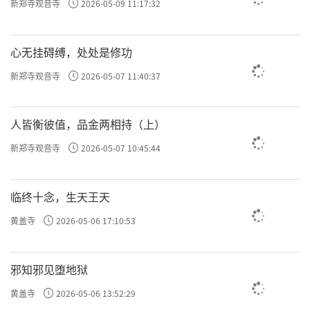
新郑寺观音寺
2026-05-09 11:17:32
闽东工农武装斗争的胜利引起了国民党反
动当局的极大恐慌。红军长征后，国民党反动
心无挂碍缚，处处是修功
派调集6个师2万多兵力进入闽东，与当地反动
势力会合为十来万武装力量，对闽东苏区进行
新郑寺观音寺
2026-05-07 11:40:37
了大规模的“清剿”。1934年10月15日，闽东
苏区首府陷落，各县、乡苏维埃政府和武装力
人皆衡彼值，品金两相持（上）
量受到威胁，闽东红军处于生死存亡的紧急关
新郑寺观音寺
2026-05-07 10:45:44
头。1935年1月13日，中共闽东临时特委召开紧
急会议，决定变苏区为游击区，实行战略转
临终十念，生天王天
移。
黄盖寺
2026-05-06 17:10:53
邪知邪见堕地狱
黄盖寺
2026-05-06 13:52:29