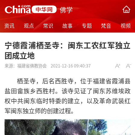
佛学
资讯
观点
常识
故事
专题
梵音
视频
宁德霞浦栖圣寺：闽东工农红军独立
团成立地
来源：
福建省佛教协会
2021-12-16 09:40:37
栖圣寺，后名西胜寺，位于福建省霞浦县
盐田畲族乡西胜村。该寺见证了闽东苏维埃政
权中共闽东临时特委的建立，以及革命武装红
军闽东独立师的创建过程。