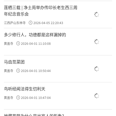
莲栖三载 | 净土苑举办传印长老生西三周
年纪念音乐会
江西庐山东林寺
2026-04-05 22:20:43
多少修行人，功德都是这样漏掉的
黄盖寺
2026-04-01 11:10:08
马齿苋菜团
黄盖寺
2026-04-01 10:50:44
鸟听经闻法得生忉利天
黄盖寺
2026-04-01 10:47:04
地藏菩萨为什么是出家人的形象？