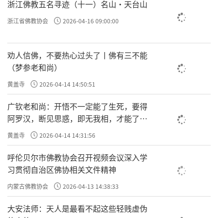
浙江佛教五名寻迹（十一）名山·天台山
浙江省佛教协会
2026-04-16 09:00:00
劝人信佛，不要热心过头了丨佛有三不能
（梦参老和尚）
黄盖寺
2026-04-14 14:50:51
广钦老和尚：开悟不一定能了生死，要得
阿罗汉，断见思惑，即无我相，才能了生
死
黄盖寺
2026-04-14 14:31:56
呼伦贝尔市佛教协会召开视频会议深入学
习贯彻自治区佛协相关文件精神
内蒙古佛教协会
2026-04-13 14:38:33
大安法师：天人是最看不起这些轻贱虚伪