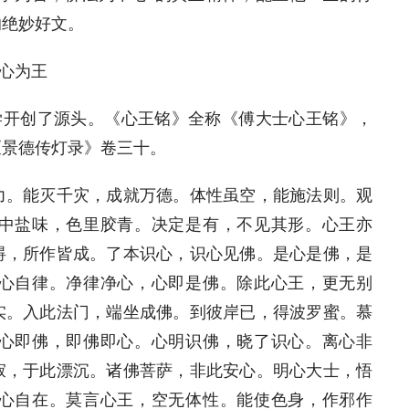
的绝妙好文。
心为王
学开创了源头。《心王铭》全称《傅大士心王铭》，
《景德传灯录》卷三十。
力。能灭千灾，成就万德。体性虽空，能施法则。观
中盐味，色里胶青。决定是有，不见其形。心王亦
碍，所作皆成。了本识心，识心见佛。是心是佛，是
心自律。净律净心，心即是佛。除此心王，更无别
实。入此法门，端坐成佛。到彼岸已，得波罗蜜。慕
心即佛，即佛即心。心明识佛，晓了识心。离心非
寂，于此漂沉。诸佛菩萨，非此安心。明心大士，悟
心自在。莫言心王，空无体性。能使色身，作邪作