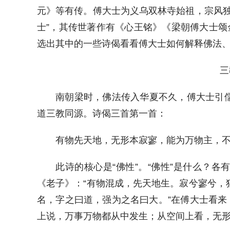
元》等有传。傅大士为义乌双林寺始祖，宗风独
士”，其传世著作有《心王铭》《梁朝傅大士颂
选出其中的一些诗偈看看傅大士如何解释佛法
三
南朝梁时，佛法传入华夏不久，傅大士引
道三教同源。诗偈三首第一首：
有物先天地，无形本寂寥，能为万物主，
此诗的核心是“佛性”。“佛性”是什么？
《老子》：“有物混成，先天地生。寂兮寥兮，
名，字之曰道，强为之名曰大。”在傅大士看来，“
上说，万事万物都从中发生；从空间上看，无