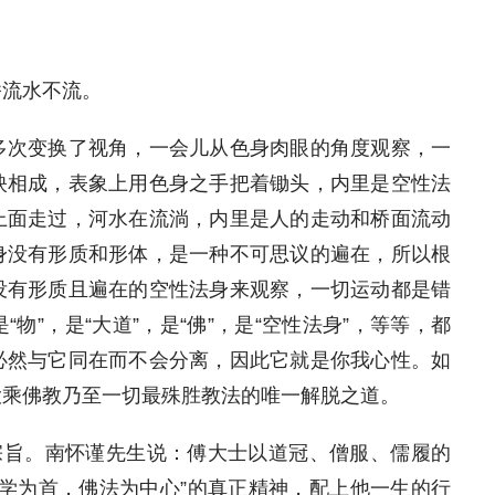
桥流水不流。
多次变换了视角，一会儿从色身肉眼的角度观察，一
映相成，表象上用色身之手把着锄头，内里是空性法
上面走过，河水在流淌，内里是人的走动和桥面流动
身没有形质和形体，是一种不可思议的遍在，所以根
没有形质且遍在的空性法身来观察，一切运动都是错
”，是“大道”，是“佛”，是“空性法身”，等等，都
必然与它同在而不会分离，因此它就是你我心性。如
大乘佛教乃至一切最殊胜教法的唯一解脱之道。
宗旨。南怀谨先生说：傅大士以道冠、僧服、儒履的
学为首，佛法为中心”的真正精神，配上他一生的行