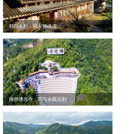
韩阳名刹：福安狮峰寺
梅州佛光寺：四百余载古刹