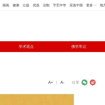
插画
健康
公益
优选
法制
守艺中华
应急中国
更多
地
学术观点
佛学常识
A+
微信
A-
微博
分享