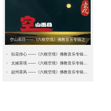
空山面目——《六根空境》佛教音乐专辑之
意观•禅道
拈花传心 ——《六根空境》佛教音乐专辑之身观•花道
太姥茶境 ——《六根空境》佛教音乐专辑之舌观•茶道(2)
赵州茶风 ——《六根空境》佛教音乐专辑之舌观•茶道(1)