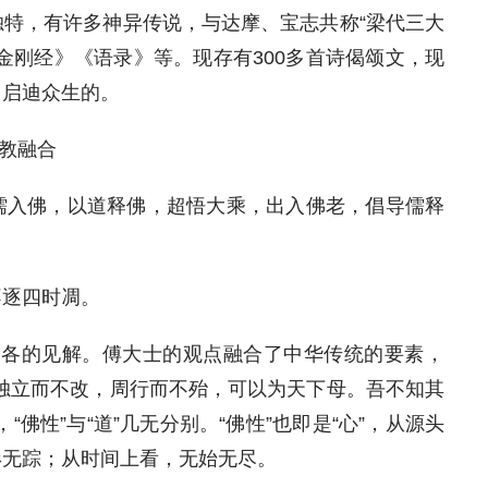
特，有许多神异传说，与达摩、宝志共称“梁代三大
金刚经》《语录》等。现存有300多首诗偈颂文，现
、启迪众生的。
教融合
儒入佛，以道释佛，超悟大乘，出入佛老，倡导儒释
不逐四时凋。
各有各的见解。傅大士的观点融合了中华传统的要素，
独立而不改，周行而不殆，可以为天下母。吾不知其
佛性”与“道”几无分别。“佛性”也即是“心”，从源头
形无踪；从时间上看，无始无尽。