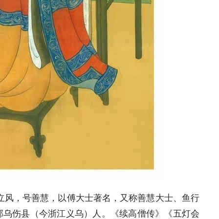
字立风，号善慧，以傅大士著名，又称善慧大士、鱼行
郡乌伤县（今浙江义乌）人。《续高僧传》《五灯会