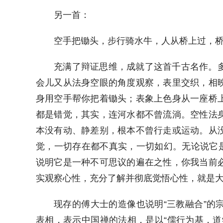
另一首：
空手把锄头，步行骑水牛，人从桥上过，
充满了辩证思维，成就了这首千古名作。
会儿又从法身空眼的角度观察，表里交织，相
身用空手帮你把着锄头；表象上色身从一座桥
都是错觉，其实，连河水都不曾流淌。空性法
本没有动、静差别，根本不曾行走或运动。从
觉，一切存在都不真实，一切如幻。无论说它是“物
说明它是一种不可思议的遍在之性，你我当前
实观察心性，充分了解并彻底觉悟心性，就是
现存的傅大士的造像也说明“三教融合”的
表相，表示中国禅的法相，是以“儒行为基，道