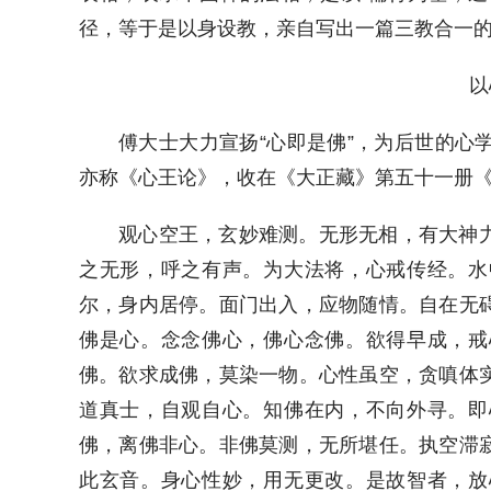
径，等于是以身设教，亲自写出一篇三教合一
以
傅大士大力宣扬“心即是佛”，为后世的心
亦称《心王论》，收在《大正藏》第五十一册
观心空王，玄妙难测。无形无相，有大神
之无形，呼之有声。为大法将，心戒传经。水
尔，身内居停。面门出入，应物随情。自在无
佛是心。念念佛心，佛心念佛。欲得早成，戒
佛。欲求成佛，莫染一物。心性虽空，贪嗔体
道真士，自观自心。知佛在内，不向外寻。即
佛，离佛非心。非佛莫测，无所堪任。执空滞
此玄音。身心性妙，用无更改。是故智者，放