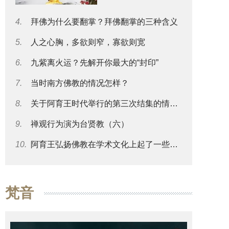
4.
拜佛为什么要翻掌？拜佛翻掌的三种含义
5.
人之心胸，多欲则窄，寡欲则宽
6.
九紫离火运？先解开你最大的“封印”
7.
当时南方佛教的情况怎样？
8.
关于阿育王时代举行的第三次结集的情况可否再谈一些？
9.
禅观行为演为台贤教（六）
10.
阿育王弘扬佛教在学术文化上起了一些什么影响？
梵音