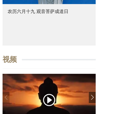
农历六月十九 观音菩萨成道日
农历六
视频