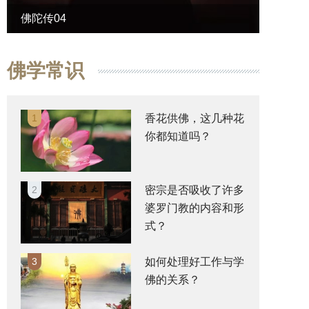
佛陀传04
佛陀传
佛学常识
1
香花供佛，这几种花
你都知道吗？
2
密宗是否吸收了许多
婆罗门教的内容和形
式？
3
如何处理好工作与学
佛的关系？